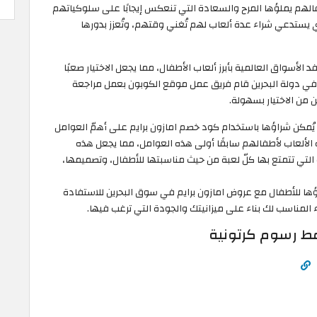
فالهم يملؤها المرح والسعادة التي تنعكس إيجابًا على سلوكياتهم
ذي يستدعي شراء عدة ألعاب لهم تُغني وقتهم، وتُعزز بدورها
فد الأسواق العالمية بأبرز ألعاب الأطفال، مما يجعل الاختيار صعبًا
على اقتناء أبرز 6 ألعاب للأطفال في دولة البحرين قام فريق عمل موقع الكوبون بعمل مراجعة
 من الاختيار بسهولة.
تي يُمكن شراؤها باستخدام كود خصم امازون برايم على أهمّ العوامل
ذه الألعاب لأطفالهم سابقًا أولى هذه العوامل، مما يجعل هذه
التي تتمتع بها كلّ لعبة من حيث مناسبتها للأطفال، وتصميمها،
عرف على أبرز 6 ألعاب يُمكن شراؤها للأطفال مع عروض امازون برايم في سوق البحرين للاستفادة
مط رسوم كرتونية