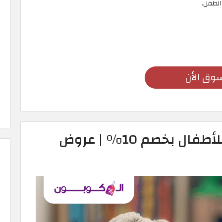
 الطفل.
وق الأن
أبرز 6 ألعاب يُمكن شراؤها للأطفال بخصم 10% | عروض