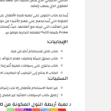
الجانبي الحلزوني الذي يجعل تقليبه أمرًا سهلًا ل
المقوى الذي يصعب إتلافه.
يُساعد كتاب التلوين على تنمية قدرة الأطفال على
Prime بقيمة 10% للعلامة التجارية مومو بير.
الإيجابيات:
كتاب قابل للاستخدام أكثر من مرة.
كتاب صديق للبيئة ونظيف؛ لعدم احتوائه 
كتاب يحتوي على رسومات مميزة تُثير إبداع 
الكتاب لا يحتاج إلى التركيب أو البطاريات ل
السلبيات:
غير آمنة الاستخدام للأطفال إلا تحت إشرا
إغلاق كتاب الرسومات المائية غير ممكن إلا
لعبة أربطة النول المكونة من 6800 قطعة