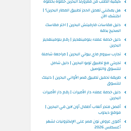
كيفية الطلب من ممزورلد البحرين خطوة بخطوة
هل يمكنني تعديل الحجز تطبيق المطار البحرين؟ |
اكتشف الآن
دليل مقاسات فارفيتش البحرين | اختر مقاسك
الصحيح بدقة
دليل خدمة عملاء بلومينغديلز | رقم بلومينغديلز
البحرين
تجارب سيروم ماي بيوتي البحرين | مراجعة شاملة
تجربتي مع تطبيق تويو البحرين | دليل شامل
للتسوق والتوصيل
طريقة تحميل تطبيق قصر الأواني البحرين | دليلك
للتسوق
دليل خدمة عملاء دار الأميرات | رقم دار الأميرات
البحرين
أفضل متجر ألعاب أطفال أون لاين في البحرين |
موقع دبدوب
أقوى عروض نون مصر على الإلكترونيات لشهر
أغسطس 2026