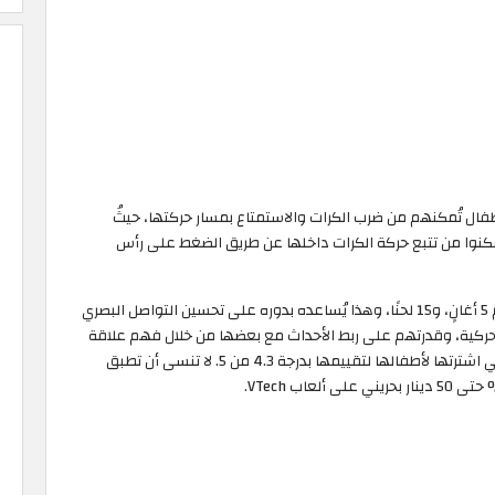
طفال تُمكنهم من ضرب الكرات والاستمتاع بمسار حركتها، حيثُ
مكنوا من تتبع حركة الكرات داخلها عن طريق الضغط على رأس
تشمل لعبة الحلزون الدوامة على 3 أزرار ناطقة، حيثُ تضمّ 5 أغانٍ، و15 لحنًا، وهذا يُساعده بدوره على تحسين التواصل البصري
الحركية، وقدرتهم على ربط الأحداث مع بعضها من خلال فهم علاقة
السبب والمُسبب، وهذا كان سببًا قويًّا دفع العائلات التي اشترتها لأطفالها لتقييمها بدرجة 4.3 من 5. لا تنسى أن تطبق