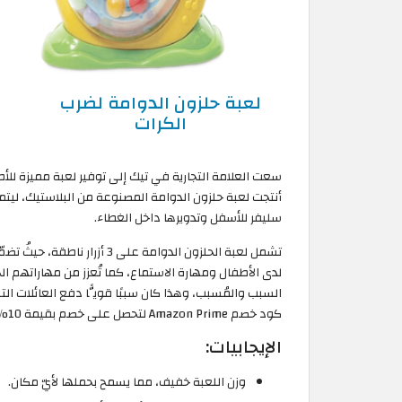
لعبة حلزون الدوامة لضرب
الكرات
سعت العلامة التجارية في تيك إلى توفير لعبة مميزة للأ
أنتجت لعبة حلزون الدوامة المصنوعة من البلاستيك، ليت
سليفر للأسفل وتدويرها داخل الغطاء.
لدى الأطفال ومهارة الاستماع، كما تُعزز من مهاراتهم 
كود خصم Amazon Prime لتحصل على خصم بقيمة 10% حتى 50 دينار بحريني على ألعاب VTech.
الإيجابيات:
وزن اللعبة خفيف، مما يسمح بحملها لأيّ مكان.