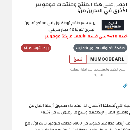
احصل على هذا المنتج ومنتجات مومو بير
الأخرى في البحرين من:
يبلغ سعر طقم أربطة نول في موقع أمازون
البحرين تقريبًا 42 دينار بحريني.
خصم 10% على قسم الألعاب ماركة موموبير
صفحة كوبونات امازون الامارات
رابط شراء المنتج
نسخ
انسخ الكود واستخدمه عند انهاء عملية
الشراء
يمية التي يُفضلها الأطفال، لذا فقد جاء صندوق أربطة النول من
طلاق العنان لإبداعهم وصنع ما يرغبون به من أشياء.
تحتوي علبة أربطة النول من مومو بير على مجموعة أربطة مطاطية مكونة من 6800 قطعة متوفرة بـ 22 لونًا، مع
50 خرزةً، و10 خطافات صغيرة، إلى جانب 10 حُلي، و100 مشبك، ونول واحد، وخطافين كروشيه مصنوعَين من