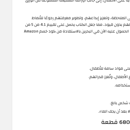
لغاية على الأطفال، إلى جانب أوراقه السميكة المصنوعة من الورق
 الملاحظة، وتعزيز إبداعهم، وتطوير معرفتهم رجوعًا للأنماط
الملونة التي تُساعدهم على فهم الأشياء من حولهم بدون قيود، مما جعل الكتاب يحصل على تقييم 4.1 من 5 من
قبل العائلات التي جربته مع أطفالها، حيثُ يُمكنك الحصول عليه الآن في البحرين بالاستفادة من كود خصم Amazon
على مواد سامة للأطفال.
الأطفال، وتُعزز قدراتهم.
استخدامه.
ف شخص بالغ.
 بعد أن يجف الماء.