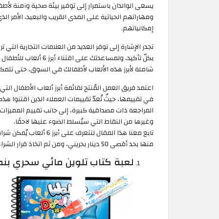
يسعى الوالدان باستمرار إلى توفير بيئة صحية وآمنة لأط
ومهاراتهم الحياتية على المدى القريب والبعيد، الأمر ال
إمكانياتهم.
تجدر الإشارة إلى توفر العديد من العلامات التجارية التي تر
بكلّ تأكيد، ولمساعدتك 
شاملة لأبرز هذه الألعاب لأطفالك في السوق، حتى تتمكن
اعتمد فريق العمل المُنتج لقائمة أبرز ألعاب الأطفال ال
في تقييمها، حيثُ تُعدّ تقييمات العملاء الذين اقتنوا ه
المراجعة ذات مصداقية كبيرة، إلى جانب تقييم المميزات 
وغيرها من النقاط التي سيُسلط الضوء عليها لاحقًا.
تابع معنا هذا المقال لتت
منها بحد أقصى 50 دينار بحريني، ومن ثم اتخاذ قرار الشراء المناسب لك بناء على ميزانيتك والجودة التي ترغب فيها.
لعبة كتاب تلوين مائي سحري بن