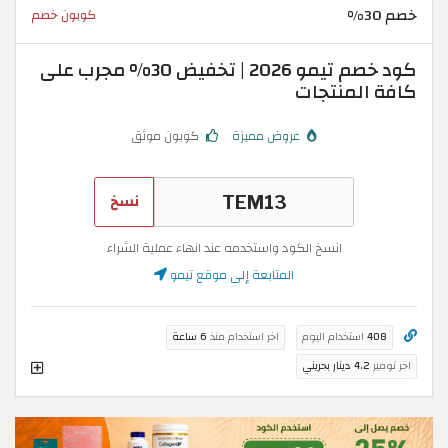
خصم 30%
كوبون خصم
كود خصم تيمو 2026 | تخفيض 30% مجرب على
كافة المنتجات
عروض مميزة
كوبون موثق
نسخ
انسخ الكود واستخدمه عند انهاء عملية الشراء
المتابعة إلى موقع تيمو
408
استخدام اليوم
اخر استخدام منذ
6 ساعة
اخر توفير
4.2 دينار بحريني