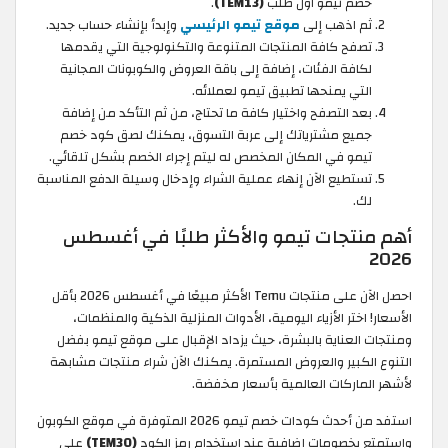
خصم تيمو اول طلب
(TEM13)
.
ثم اذهب إلى
موقع تيمو الرئيسي
وإبدأ بإنشاء حساب جديد.
تصفح كافة المنتجات المتنوعة والتكنولوجية التي يقدمها
لكافة الفئات، إضافة إلى باقة العروض والكوبونات المجانية
التي يمنحها تطبيق تيمو لعملائه.
بعد التصفح واختيار كافة ما تحتاج، من ثم التأكد من إضافة
جميع مشترياتك إلى عربة التسوق، يمكنك لصق كود خصم
تيمو في المكان المخصص له ليتم إجراء الخصم بشكل تلقائي.
تستطيع الآن إنهاء عملية الشراء وإدخال وسيلة الدفع المناسبة
لك.
أهم منتجات تيمو والأكثر طلبًا في أغسطس
2026
احصل الآن على منتجات Temu الأكثر مبيعًا في أغسطس 2026 بأقل
الأسعار! اختر الأزياء اليومية، الأدوات المنزلية الذكية والمنظمات،
ومنتجات العناية بالبشرة، حيث يزداد الإقبال على موقع تيمو بفضل
التنوع الكبير والعروض المستمرة. يمكنك الآن شراء منتجات مشابهة
لأشهر الماركات العالمية بأسعار مخفضة.
استفد من أحدث كودات خصم تيمو 2026 المتوفرة في موقع الكوبون
واستمتع بخصومات إضافية عند استخدام رمز الكود
(TEM30)
على