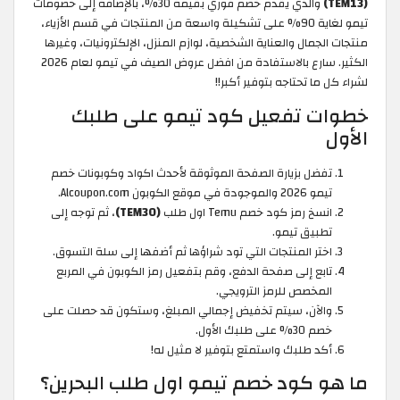
(TEM13)
والذي يقدم خصم فوري بقيمة 30%، بالإضافة إلى خصومات
تيمو لغاية 90% على تشكيلة واسعة من المنتجات في قسم الأزياء،
منتجات الجمال والعناية الشخصية، لوازم المنزل، الإلكترونيات، وغيرها
الكثير. سارع بالاستفادة من افضل عروض الصيف في تيمو لعام 2026
لشراء كل ما تحتاجه بتوفير أكبر!!
خطوات تفعيل كود تيمو على طلبك
الأول
تفضل بزيارة الصفحة الموثوقة لأحدث اكواد وكوبونات خصم
تيمو 2026 والموجودة في موقع الكوبون Alcoupon.com.
انسخ رمز كود خصم Temu اول طلب
(TEM30)
، ثم توجه إلى
تطبيق تيمو.
اختر المنتجات التي تود شراؤها ثم أضفها إلى سلة التسوق.
تابع إلى صفحة الدفع، وقم بتفعيل رمز الكوبون في المربع
المخصص للرمز الترويجي.
والآن، سيتم تخفيض إجمالي المبلغ، وستكون قد حصلت على
خصم 30% على طلبك الأول.
أكد طلبك واستمتع بتوفير لا مثيل له!
ما هو كود خصم تيمو اول طلب البحرين؟