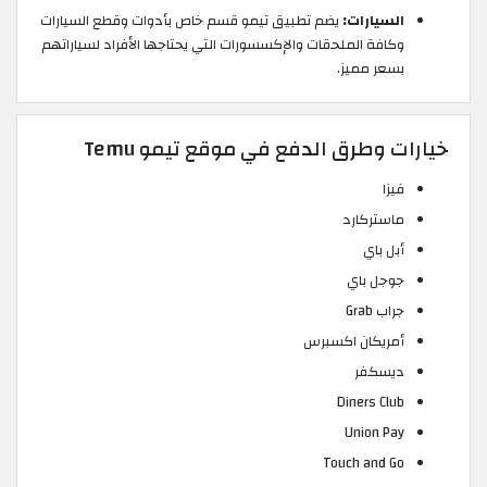
السيارات:
يضم تطبيق تيمو قسم خاص بأدوات وقطع السيارات
وكافة الملحقات والإكسسورات التي يحتاجها الأفراد لسياراتهم
بسعر مميز.
خيارات وطرق الدفع في موقع تيمو Temu
فيزا
ماستركارد
أبل باي
جوجل باي
جراب Grab
أمريكان اكسبرس
ديسكفر
Diners Club
Union Pay
Touch and Go