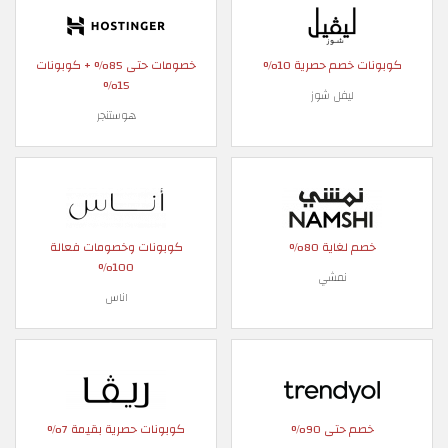
كوبونات خصم حصرية 10%
خصومات حتى 85% + كوبونات
15%
ليفل شوز
هوستنجر
خصم لغاية 80%
كوبونات وخصومات فعالة
100%
نمشي
اناس
خصم حتى 90%
كوبونات حصرية بقيمة 7%