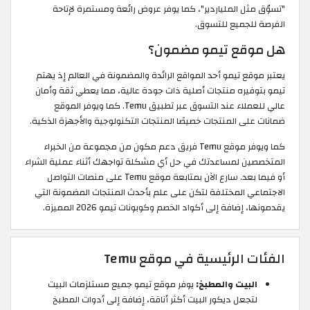
"تسوّق مثل الملياردير"، كما يوفر عروض رائعة ومستمرة لإتاحة
الفرصة للجميع للتسوق.
هل موقع تيمو مضمون؟
يعتبر موقع تيمو أحد المواقع الرائدة والمضمونة في العالم إذ يهتم
تيمو بتوفيره منتجات أصلية ذات جودة عالية، مما يعطي ثقة وأمان
عالي للعملاء عند التسوق عبر تطبيق Temu. كما ويوفر الموقع
ضمانات على المنتجات خصيصًا المنتجات التكنولوجية والأجهزة الذكية.
كما ويوفر موقع Temu فريق دعم مكون من مجموعة من الخبراء
المتخصصين لمساعدتك في حل أي مشكلة تواجهك أثناء عملية الشراء
أو فيما بعد. سارع الآن بمتابعة موقع Temu على منصات التواصل
الاجتماعي المختلفة لتكن على علم بأحدث المنتجات المضمونة التي
يقدمونها، إضافة إلى أكواد الخصم وكوبونات تيمو 2026 المميزة.
الفئات الرئيسية في موقع Temu
البيت والمطبخ:
يوفر موقع تيمو جميع مستلزمات البيت
لتجعل ديكور البيت أكثر أناقة، إضافة إلى أدوات المطبخ