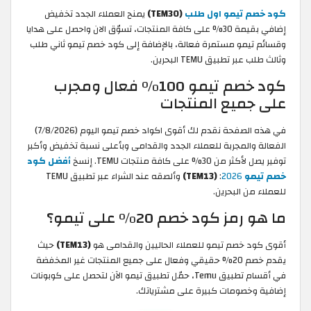
كود خصم تيمو اول طلب
(TEM30)
يمنح العملاء الجدد تخفيض
إضافي بقيمة 30% على كافة المنتجات، تسوّق الان واحصل على هدايا
وقسائم تيمو مستمرة فعالة، بالإضافة إلى كود خصم تيمو ثاني طلب
وثالث طلب عبر تطبيق TEMU البحرين.
كود خصم تيمو 100% فعال ومجرب
على جميع المنتجات
في هذه الصفحة نقدم لك أقوى اكواد خصم تيمو اليوم (7/8/2026)
الفعالة والمجربة للعملاء الجدد والقدامى وبأعلى نسبة تخفيض وأكبر
توفير يصل لأكثر من 30% على كافة منتجات TEMU. إنسخ
أفضل كود
خصم تيمو
2026
:
(TEM13)
وألصقه عند الشراء عبر تطبيق TEMU
للعملاء من البحرين.
ما هو رمز كود خصم 20% على تيمو؟
أقوى كود خصم تيمو للعملاء الحاليين والقدامى هو
(TEM13)
حيث
يقدم خصم 20% حقيقي وفعال على جميع المنتجات غير المخفضة
في أقسام تطبيق Temu، حمّل تطبيق تيمو الآن لتحصل على كوبونات
إضافية وخصومات كبيرة على مشترياتك.