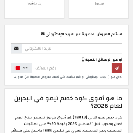
ترينديول
ريفا فاشون
استلم العروض الحصرية عبر البريد الإلكتروني
أو عبر الرسائل النصية
+973
ادخل عنوان بريدك الإلكتروني او رقم هاتفك حتى تصلك العروض الحصرية حين صدورها
ما هو أقوى كود خصم تيمو في البحرين
لعام 2026؟
كود خصم تيمو التالي
(TEM13)
هو أقوى كوبون تخفيض متاح اليوم
فعال ومجرب خلال أغسطس 2026 بقيمة 30% على المنتجات
المخفضة وغير المخفضة. تسوق في تطبيق Temu واحصل على قسائم