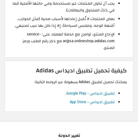
يجب أن تكون المنتجات غير مستخدمة وفي حالتها الأصلية (بما
في ذلك الصندوق والبطاقات).
بعض المنتجات لا تُقبل إعادتها لأسباب صحية (مثل الجوارب،
أقنعة الوجه، وملابس السباحة)، إلا إذا كان بها عيب تصنيعي.
لإرجاع المنتج، تواصل مع خدمة العملاء على: service-
ar@sa.onlineshop.adidas.com مع ذكر رقم الطلب ورمز
المنتج.
كيفية تحميل تطبيق اديداس Adidas
يمكنك تحميل تطبيق Adidas بسهولة عبر الروابط التالية:
تطبيق اديداس - Google Play
.
تطبيق اديداس - App Store
تغيير الدولة