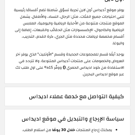
يوفر موقع أديداس أون لاين تجربة تسوّق شاملة تضم أقسامًا رئيسية
تلبي احتياجات جميع الفئات، مثل: الرجال، النساء، والأطفال. يشمل
الموقع منتجات متنوعة من الأحذية الرياضية واليومية، الملابس
الرياضية والكاجوال، الإكسسوارات مثل الحقائب والقبعات، إضافة إلى
أقسام مخصصة لرياضات محددة مثل الجري، كرة القدم، التدريب،
واليوغا.
يوجد أيضًا قسم للمجموعات الجديدة وقسم "الأوتليت" الذي يوفر آخر
العروض والخصومات على منتجات أديداس المتنوعة. ولا تتردد في
الاستفادة من كود اديداس الحصري
()
ووفّر 15% على اول طلب لك
عبر موقع اديداس البحرين.
كيفية التواصل مع خدمة عملاء اديداس
سياسة الإرجاع والتبديل في موقع اديداس
يمكنك إرجاع المنتجات
خلال 30 يومًا
من استلام الطلب.