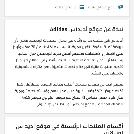
الدفع عند الإستلام
بطاقة إئتمانية
نبذة عن موقع أديداس Adidas
أديداس هي علامة تجارية رائدة في مجال المنتجات الرياضية. تؤمن بأن
الرياضة تملك القوة لتغيير الحياة. تأسست منذ أكثر من 70 عامًا، وتُركز
على الابتكار والاستدامة وتقديم أفضل تجربة للرياضيين حول العالم.
رسالتها أن تكون العلامة التجارية الرياضية الأفضل في العالم من خلال
تقديم منتجات عالية الجودة وخدمات متميزة، مع الالتزام بالشمولية
والحفاظ على البيئة.
تستمر اديداس بتقديم منتجات أصلية وعالية الجودة لعملائها، كما
تقدم عروض وتخفيضات كبيرة على مدار العام وقسائم خصم ترويجية
مثل كود خصم اديداس
()
المتاح عبر موقع الكوبون بتوفير 15%
للعملاء الجدد عبر موقع اديداس أو التطبيق الإلكتروني.
أقسام المنتجات الرئيسية في موقع اديداس
اون لاين