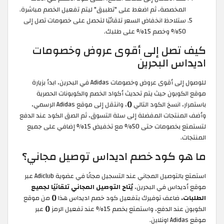
المخصصة، ثم اضغط على "تطبيق" ليتم تفعيل الخصم مباشرة.
ستلاحظ انخفاض السعر تلقائيًا لتحصل على خصومات تصل إلى
50% وخصم 15% على طلبك.
كيف تصل إلى أقوى عروض وخصومات
اديداس البحرين
للوصول إلى أقوى عروض وخصومات Adidas في البحرين، ابدأ بزيارة
موقع الكوبون حيث يتم تحديث أكواد الخصم والكوبونات الحصرية
باستمرار، انسخ الكود التالي
()
، وانتقل إلى موقع Adidas الرسمي،
وأضف المنتجات المفضلة إلى سلة التسوق، ثم الصق الكود عند الدفع
لتستمتع بخصومات حتى 50% مع تخفيض 15% إضافي على جميع
المنتجات.
ما هو كود خصم اديداس توصيل مجاني؟
استمتع بالتوصيل المجاني عند التسجيل مجانًا في عضوية Adiclub عبر
موقع أديداس في البحرين،
يُتاح التوصيل المجاني تلقائيًا
لجميع
الطلبات.
ضاعف توفيرك بتفعيل كود خصم اديداس هذا
()
من موقع
الكوبون عند الدفع، واستمتع بخصم 15% عند تفعيل الرمز
()
عبر
موقع Adidas اونلاين.