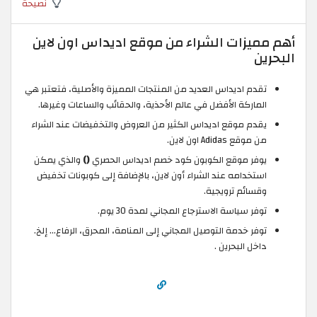
نصيحة
أهم مميزات الشراء من موقع اديداس اون لاين
البحرين
تقدم اديداس العديد من المنتجات المميزة والأصلية، فتعتبر هي
الماركة الأفضل في عالم الأحذية، والحقائب والساعات وغيرها.
يقدم موقع اديداس الكثير من العروض والتخفيضات عند الشراء
من موقع Adidas اون لاين.
يوفر موقع الكوبون كود خصم اديداس الحصري
()
والذي يمكن
استخدامه عند الشراء أون لاين، بالإضافة إلى كوبونات تخفيض
وقسائم ترويجية.
توفر سياسة الاسترجاع المجاني لمدة 30 يوم.
توفر خدمة التوصيل المجاني إلى المنامة، المحرق، الرفاع... إلخ.
داخل البحرين .