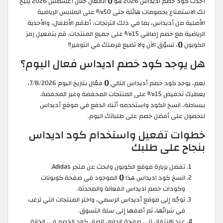
أحدث كود خصم اديداس 2026 هو
()
الفعال خلال أغسطس 2026 يتيح
لك الاستمتاع بخصومات هائلة حتى 50% على الملابس الرياضية
الأصلية من أديداس، بما في ذلك الترنجات، أطقم الأطفال، والأحذية
الرياضية مع خصم إضافي 15% على جميع المنتجات. قم بتفعيل رمز
الكوبون
()
، تسوّق الآن ولا تضيع فرصتك في التوفير!!
هل يوجد كود خصم اديداس فعال اليوم؟
نعم، يوجد كود خصم أديداس التالي
()
فعّال بتاريخ اليوم 7/8/2026،
يعطيك تخفيض 15% على المنتجات المخفضة وغير المخفضة.
ببساطة، انسخ الكود واستخدمه أثناء الدفع في موقع أديداس
للحصول على أفضل خصم على طلباتك اليوم.
خطوات تفعيل واستخدام كود اديداس
بنجاح على طلبك
تفضل بزيارة موقع الكوبون وابحث عن متجر Adidas.
انسخ كود اديداس هذا
()
الموجود في صفحة كوبونات
وكودات خصم اديداس الفعالة والمحدثة.
توجّه إلى موقع أديداس الرسمي، واختر المنتجات التي ترغب
في شرائها، ثم أضفها إلى سلة التسوق.
عند الانتقال إلى صفحة الدفع، الصق كود الخصم في الخانة