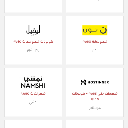
خصم لغاية 80%
كوبونات خصم حصرية 10%
نون
ليفل شوز
خصومات حتى 85% + كوبونات
خصم لغاية 80%
15%
نمشي
هوستنجر