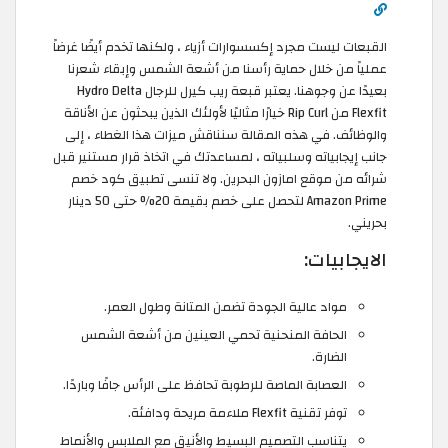
القبعات ليست مجرد إكسسوارات أزياء ، ولكنها تخدم أيضًا غرضاً
عملياً من خلال حماية رأسنا من أشعة الشمس وإبقاء شعرنا
بعيدًا عن وجوهنا. يعتبر قبعة ريب كيرل للرجال Hydro Delta
Flexfit من Rip Curl خيارًا مثاليًا لأولئك الذين يبحثون عن الأناقة
والوظائف. في هذه المقالة سنناقش ميزات هذا الغطاء ، إلى
جانب إيجابياته وسلبياته ، لمساعدتك في اتخاذ قرار مستنير قبل
شرائه من موقع امازون البحرين. ولا تنسى تطبيق كود خصم
Amazon Prime لتحصل على خصم بقيمة 20% حتى 50 دينار
بحريني.
الايجابيات:
مواد عالية الجودة تضمن المتانة وطول العمر.
الحافة المنحنية تحمي العينين من أشعة الشمس
الضارة.
العصابة الماصة للرطوبة تحافظ على الرأس جافًا وباردًا.
توفر تقنية Flexfit ملاءمة مريحة ودافئة.
يتناسب التصميم البسيط والأنيق مع الملابس والأنماط