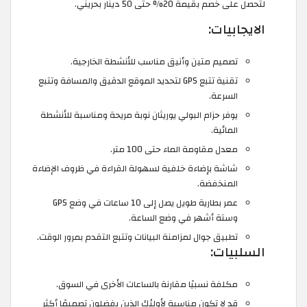
لتحصل على خصم بقيمة 20% حتى 50 دينار بحريني.
الايجابيات:
تصميم متين وأنيق مناسب للأنشطة الخارجية.
تقنية تتبع GPS لتحديد الموقع الدقيق والمسافة وتتبع
السرعة.
يوفر حزام البولي يوريثان نوبة مريحة ومناسبة للأنشطة
المائية.
معدل مقاومة الماء حتى 100 متر.
شاشة بإضاءة خلفية لسهولة القراءة في ظروف الإضاءة
المنخفضة.
عمر بطارية طويل يصل إلى 10 ساعات في وضع GPS
وستة أشهر في وضع الساعة.
تطبيق جوال لمزامنة البيانات وتتبع التقدم بمرور الوقت.
السلبيات:
مكلفة نسبيًا مقارنة بالساعات الأخرى في السوق.
قد لا تكون مناسبة لأولئك الذين يفضلون تصميمًا أكثر