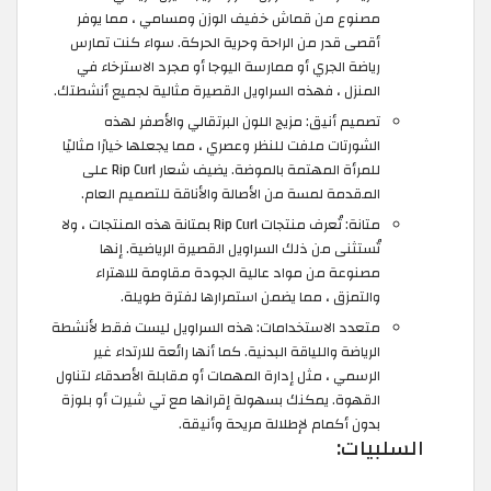
مصنوع من قماش خفيف الوزن ومسامي ، مما يوفر
أقصى قدر من الراحة وحرية الحركة. سواء كنت تمارس
رياضة الجري أو ممارسة اليوجا أو مجرد الاسترخاء في
المنزل ، فهذه السراويل القصيرة مثالية لجميع أنشطتك.
تصميم أنيق: مزيج اللون البرتقالي والأصفر لهذه
الشورتات ملفت للنظر وعصري ، مما يجعلها خيارًا مثاليًا
للمرأة المهتمة بالموضة. يضيف شعار Rip Curl على
المقدمة لمسة من الأصالة والأناقة للتصميم العام.
متانة: تُعرف منتجات Rip Curl بمتانة هذه المنتجات ، ولا
تُستثنى من ذلك السراويل القصيرة الرياضية. إنها
مصنوعة من مواد عالية الجودة مقاومة للاهتراء
والتمزق ، مما يضمن استمرارها لفترة طويلة.
متعدد الاستخدامات: هذه السراويل ليست فقط لأنشطة
الرياضة واللياقة البدنية. كما أنها رائعة للارتداء غير
الرسمي ، مثل إدارة المهمات أو مقابلة الأصدقاء لتناول
القهوة. يمكنك بسهولة إقرانها مع تي شيرت أو بلوزة
بدون أكمام لإطلالة مريحة وأنيقة.
السلبيات: