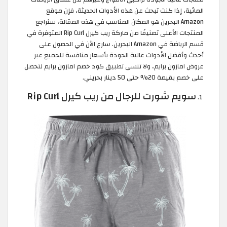
المائية، إذا كنت تبحث عن هذه الأدوات الحديثة، فإن موقع
Amazon البحرين هو المكان المناسب في هذه المقالة، سنراجع
المنتجات الأعلى تصنيفًا من ماركة ريب كيرل Rip Curl المتوفرة في
قسم الرياضة في Amazon البحرين. سارع الآن في الحصول على
أحدث وأفضل الأدوات عالية الجودة بأسعار منافسة للجميع عبر
عروض امازون برايم، ولا تنسى تطبيق كود خصم امازون برايم لتحصل
على خصم بقيمة 20% حتى 50 دينار بحريني.
سويم شورت للرجال من ريب كيرل Rip Curl