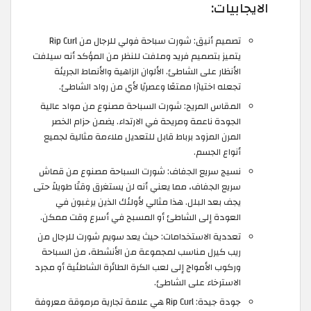
الايجابيات:
تصميم أنيق: شورت سباحة فولي للرجال من Rip Curl
يتميز بتصميم فريد وملفت للنظر من المؤكد أنه سيلفت
الأنظار على الشاطئ. الألوان الزاهية والأنماط الجريئة
تجعله اختيارًا ممتعًا وعصريًا لأي من رواد الشاطئ.
المقاس المريح: شورت السباحة مصنوع من مواد عالية
الجودة ناعمة ومريحة في الارتداء. يضمن حزام الخصر
المرن المزود برباط قابل للتعديل ملاءمة مثالية لجميع
أنواع الجسم.
نسيج سريع الجفاف: شورت السباحة مصنوع من قماش
سريع الجفاف، مما يعني أنه لن يستغرق وقتًا طويلاً حتى
يجف بعد البلل. هذا مثالي لأولئك الذين يرغبون في
العودة إلى الشاطئ أو المسبح في أسرع وقت ممكن.
تعددية الاستخدامات: حيث يعد سويم شورت للرجال من
ريب كيرل مناسب لمجموعة من الأنشطة، من السباحة
وركوب الأمواج إلى لعب الكرة الطائرة الشاطئية أو مجرد
الاسترخاء على الشاطئ.
جودة جيدة: Rip Curl هي علامة تجارية مرموقة معروفة