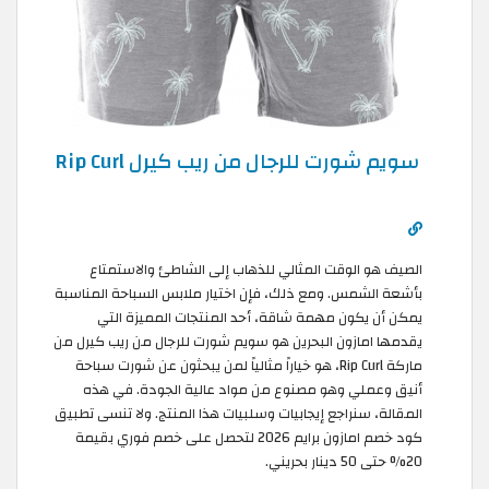
سويم شورت للرجال من ريب كيرل Rip Curl
الصيف هو الوقت المثالي للذهاب إلى الشاطئ والاستمتاع
بأشعة الشمس. ومع ذلك، فإن اختيار ملابس السباحة المناسبة
يمكن أن يكون مهمة شاقة، أحد المنتجات المميزة التي
يقدمها امازون البحرين هو سويم شورت للرجال من ريب كيرل من
ماركة Rip Curl، هو خياراً مثالياً لمن يبحثون عن شورت سباحة
أنيق وعملي وهو مصنوع من مواد عالية الجودة. في هذه
المقالة، سنراجع إيجابيات وسلبيات هذا المنتج. ولا تنسى تطبيق
كود خصم امازون برايم 2026 لتحصل على خصم فوري بقيمة
20% حتى 50 دينار بحريني.