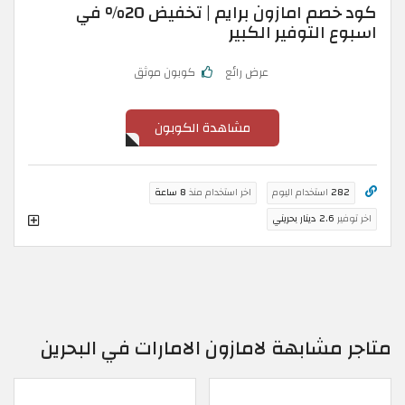
كود خصم امازون برايم | تخفيض 20% في
اسبوع التوفير الكبير
عرض رائع
كوبون موثق
مشاهدة الكوبون
282
استخدام اليوم
اخر استخدام منذ
8 ساعة
اخر توفير
2.6 دينار بحريني
متاجر مشابهة لامازون الامارات في البحرين