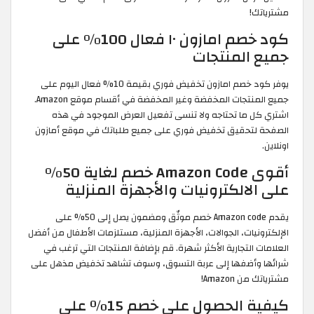
مشترياتك!
كود خصم امازون ١٠ فعال 100% على
جميع المنتجات
يوفر كود خصم امازون تخفيض فوري بقيمة 10% فعال اليوم على
جميع المنتجات المخفضة وغير المخفضة في أقسام موقع Amazon.
اشتري كل ما تحتاجه ولا تنسى تفعيل العرض الموجود في هذه
الصفحة لتحقيق تخفيض فوري على جميع طلباتك في موقع أمازون
اونلاين.
أقوى Amazon Code خصم لغاية 50%
على الالكترونيات والأجهزة المنزلية
يقدم Amazon code خصم موثّق ومضمون يصل إلى 50% على
الإلكترونيات، الجوالات، الأجهزة المنزلية، مستلزمات الأطفال من أفضل
العلامات التجارية الأكثر شهرة. قم بإضافة المنتجات التي ترغب في
شرائها وأضفها إلى عربة التسوق، وسوف تشاهد تخفيض مذهل على
مشترياتك من Amazon!
كيفية الحصول على خصم 15٪ على