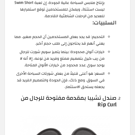
بإنتاج ملابس السباحة عالية الجودة. إن لعبة Swim Short
ليست استثناءً، ويمكن للمستخدمين توقع استمرارها
للعديد من الرحلات الشاطئية القادمة.
السلبيات:
التحجيم: قد يجد بعض المستخدمين أن الحجم صغير، مما
يعني أنهم قد يحتاجون إلى طلب حجم أكبر.
خيارات ألوان محدودة: بينما يتميز سويم شورت للرجال
من ريب كيرل بتصميم ممتع وفريد ​​من نوعه، إلا أنه لا
يوجد سوى عدد محدود من خيارات الألوان المتاحة.
السعر: هو أغلى قليلاً من بعض شورتات السباحة الأخرى
في السوق. ومع ذلك، فإن الجودة والتصميم الفريد قد
يجعله يستحق الاستثمار.
صندل تشيبا بمقدمة مفتوحة للرجال من
Rip Curl