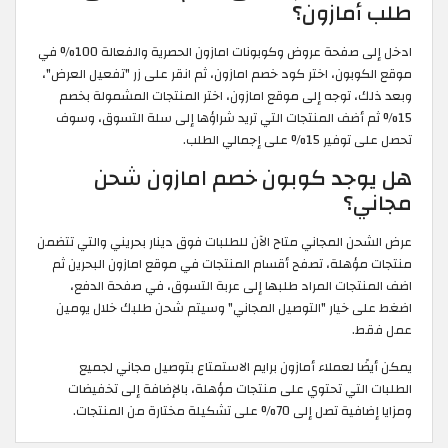
طلب أمازون؟
ادخل إلى صفحة عروض وكوبونات امازون الحصرية والفعالة 100% في
موقع الكوبون، اختر كود خصم امازون، ثم انقر على زر "تفعيل العرض"،
وبعد ذلك، توجه إلى موقع امازون، اختر المنتجات المشمولة بخصم
15% ثم أضف المنتجات التي تريد شراؤها إلى سلة التسوق، وسوف
تحصل على توفير 15% على إجمالي الطلب.
هل يوجد كوبون خصم امازون شحن
مجاني؟
عرض الشحن المجاني متاح الآن للطلبات فوق دينار بحريني والتي تتضمن
منتجات مؤهلة، تصفح أقسام المنتجات في موقع امازون البحرين ثم
اضف المنتجات المراد طلبها إلى عربة التسوق، في صفحة الدفع،
اضغط على خيار "التوصيل المجاني" وسيتم شحن طلبك خلال يومين
عمل فقط.
يمكن أيضًا لعملاء أمازون برايم الاستمتاع بتوصيل مجاني لجميع
الطلبات التي تحتوي على منتجات مؤهلة، بالإضافة إلى تخفيضات
ومزايا إضافية تصل إلى 70% على تشكيلة مختارة من المنتجات.