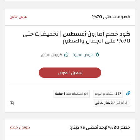
خصومات حتى 70%
عرض خاص
كود خصم امازون أغسطس | تخفيضات حتى
70% على الجمال والعطور
عروض مميزة
كوبون موثق
تفعيل العرض
257
استخدام اليوم
اخر استخدام منذ
1 ساعة
اخر توفير
3.4 دينار بحريني
خصم 20% (بحد أقصى 75 دينار)
كوبون خصم