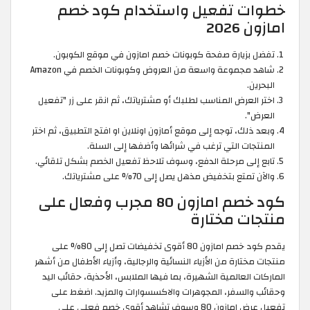
خطوات تفعيل واستخدام كود خصم
امازون 2026
تفضل بزيارة صفحة كوبونات خصم امازون في موقع الكوبون.
شاهد مجموعة واسعة من العروض وكوبونات الخصم في Amazon
البحرين.
اختر العرض المناسب لطلبك أو مشترياتك، ثم انقر على زر "تفعيل
العرض".
وبعد ذلك، توجه إلى موقع أمازون اونلاين او افتح التطبيق، ثم اختر
المنتجات التي ترغب في شرائها وأضفها إلى السلة.
تابع إلى مرحلة الدفع، وسوف تلاحظ تفعيل الخصم بشكل تلقائي.
والآن تمتع بتخفيض مذهل يصل إلى 70% على مشترياتك.
كود خصم امازون 80 مجرب وفعال على
منتجات مختارة
يقدم كود خصم امازون 80 أقوى تخفيضات تصل إلى 80% على
منتجات مختارة من الأزياء النسائية والرجالية، وأزياء الأطفال من أشهر
الماركات العالمية الشهيرة، بما فيها الملابس، الأحذية، حقائب اليد
وحقائب والسفر، المجوهرات والاكسسوارات والمزيد. اضغط على
تفعيل عرض امازون 80 وسوف تشاهد أقوى خصم فعلي على