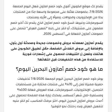
يقدم لك موقع الكوبون أقوى كود خصم امازون فعال اليوم الجمعة
7/8/2026، بخصومات هائلة على مجموعة واسعة جدًا من المنتجات
بدءًا من الإلكترونيات والجوالات، وصولًا إلى الأزياء ومنتجات
السوبرماركت وغيرها. انسخ كود خصم امازون الذي يقدم لك أكبر خصم
مضمون على مشترياتك، أو انقر على رابط "تفعيل العرض" لتحصل على
خصومات أمازون الفعالة في أغسطس 2026.
يقدم أمازون لعملائه عروض وخصومات جديدة ومحدثة أول بأول،
بالإضافة إلى عروض الفلاش الضخمة، حمّل تطبيق الكوبون على
هاتفك وفعل زر التنبيهات للحصول على إشعارات فورية
للاستفادة من هذه التخفيضات قبل انتهائها!
ما هو كود خصم أمازون البحرين اليوم؟
يوفر كود خصم امازون البحرين اليوم الجمعة 7/8/2026 تخفيضات
حصرية مميزة تصل إلى 70% على منتجات مختارة من مستحضرات
التجميل، الإلكترونيات، السوبرماركت، هذه العروض فعالة 100%
ومستمرة خلال شهر أغسطسـ يمكنك زيارة هذه الصفحة للحصول على
أحدث عروض امازون البحرين اليوم، اختر عرضك المناسب، ثم انقر عليه
لتفعيل العرض وبدء رحلتك نحو التوفير!