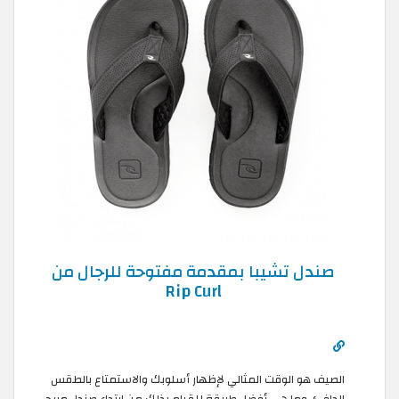
صندل تشيبا بمقدمة مفتوحة للرجال من
Rip Curl
الصيف هو الوقت المثالي لإظهار أسلوبك والاستمتاع بالطقس
الدافئ. وما هي أفضل طريقة للقيام بذلك من ارتداء صندل مريح