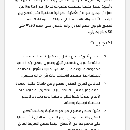
وأنيق؟ صندل تشيبا بمقدمة مفتوحة للرجال من Rip Curl من
امازون البحرين هو من الأحذية الصيفية المثالية التي تجمع بين
الراحة والأناقة والمتانة فيما يلي مزاياها وعيوبها، لا تنسى
تطبيق كوبون خصم امازون برايم لتحصل على خصم 20% حتى
50 دينار بحريني.
الايجابيات:
تصميم أنيق: يتمتع صندل ريب كيرل تشيبا بمقدمة
مفتوحة للرجال بتصميم أنيق وعصري يمكن ارتداؤه مع
مجموعة متنوعة من الملابس. خيارات الألوان المحايدة
تجعلها خيارًا متعدد الاستخدامات لأي خزانة ملابس.
المقاس المريح: الصندل مصنوع من خامات عالية الجودة
ناعمة ومريحة في الارتداء. يتيح التصميم المفتوح عند
الأصابع تدفقًا كبيرًا للهواء، بينما توفر وسادة القدم
المبطنة توسيدًا ودعمًا.
متين: صندل مصنوع من مواد متينة يمكنها تحمل
التآكل والتلف اليومي. يوفر النعل المطاطي ثباتًا ممتازًا
على مجموعة من الأسطح، بينما يضمن الشريط القابل
للتعديل ملاءمة آمنة.