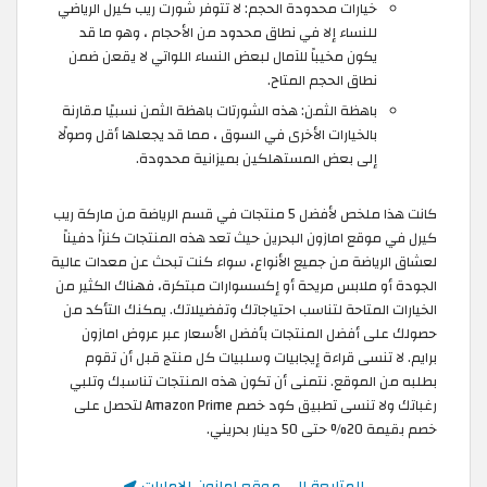
خيارات محدودة الحجم: لا تتوفر شورت ريب كيرل الرياضي
للنساء إلا في نطاق محدود من الأحجام ، وهو ما قد
يكون مخيباً للآمال لبعض النساء اللواتي لا يقعن ضمن
نطاق الحجم المتاح.
باهظة الثمن: هذه الشورتات باهظة الثمن نسبيًا مقارنة
بالخيارات الأخرى في السوق ، مما قد يجعلها أقل وصولًا
إلى بعض المستهلكين بميزانية محدودة.
كانت هذا ملخص لأفضل 5 منتجات في قسم الرياضة من ماركة ريب
كيرل في موقع امازون البحرين حيث تعد هذه المنتجات كنزاً دفيناً
لعشاق الرياضة من جميع الأنواع، سواء كنت تبحث عن معدات عالية
الجودة أو ملابس مريحة أو إكسسوارات مبتكرة، فهناك الكثير من
الخيارات المتاحة لتناسب احتياجاتك وتفضيلاتك. يمكنك التأكد من
حصولك على أفضل المنتجات بأفضل الأسعار عبر عروض امازون
برايم. لا تنسى قراءة إيجابيات وسلبيات كل منتج قبل أن تقوم
بطلبه من الموقع. نتمنى أن تكون هذه المنتجات تناسبك وتلبي
رغباتك ولا تنسى تطبيق كود خصم Amazon Prime لتحصل على
خصم بقيمة 20% حتى 50 دينار بحريني.
المتابعة إلى موقع امازون الامارات