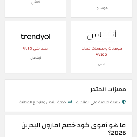
نمشي
هوستنجر
كوبونات وخصومات فعالة
خصم حتى 90%
100%
ترينديول
اناس
مميزات المتجر
كفالة اضافية على المنتجات
خدمة التبديل والترجيع المجانية
ما هو أقوى كود خصم امازون البحرين
2026؟