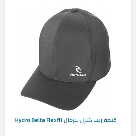
قبعة ريب كيرل للرجال Hydro Delta Flexfit