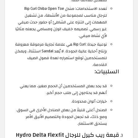
تعدد الاستخدامات: صندل Rip Curl Chiba Open Toe
للرجال مناسب لمجموعة من الأنشطة، من تشغيل
المهمات إلى التنزه على الشاطئ أو حضور حدث صيفي
غير رسمي. تصميمه خفيف الوزن ومسامي يجعله مثاليًا
لأي نشاط صيفي.
نوعية جيدة: Rip Curl هي علامة تجارية مرموقة معروفة
بإنتاج أحذية عالية الجودة. لا يُعد Sandal استثناءً، ويمكن
للمستخدمين توقع استمراره لعدة فصول الصيف
القادمة.
السلبيات:
قد يجد بعض المستخدمين أن الحجم صغير، مما يعني
أنهم قد يحتاجون إلى طلب حجم أكبر.
خيارات ألوان محدودة.
الصندل أغلى قليلاً من بعض الصنادل الأخرى في السوق.
ومع ذلك، قد تجعل الجودة والتصميم الأنيق الأمر
يستحق الاستثمار.
قبعة ريب كيرل للرجال Hydro Delta Flexfit