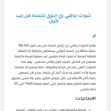
شورت رياضي ري-إنتري للنساء من ريب
كيرل
يعتبر الشورت رياضي ري-إنتري للنساء من ريب كيرل Rip Curl
عنصرًا شائعًا بين النساء اللواتي يستمتعن بالرياضة أو أنشطة
اللياقة البدنية أو مجرد ارتداء ملابس غير رسمية مريحة وأنيقة.
مصنوع من قماش خفيف الوزن وقابل للتنفس ، يوفر هذا
الشورت أقصى قدر من الراحة والمرونة ، مما يسمح لك بالتحرك
بحرية وأداء أفضل ما لديك أثناء أي نشاط. سارع الان للحصول
عليه بأقل الأسعار من خلال عروض امازون برايم، ولا تنسى تطبيق
كود خصم امازون برايم لتحصل على خصم بقيمة 20% حتى 50
دينار بحريني.
الايجابيات:
مريحة وخفيفة الوزن: شورت ريب كيرل الرياضي للنساء