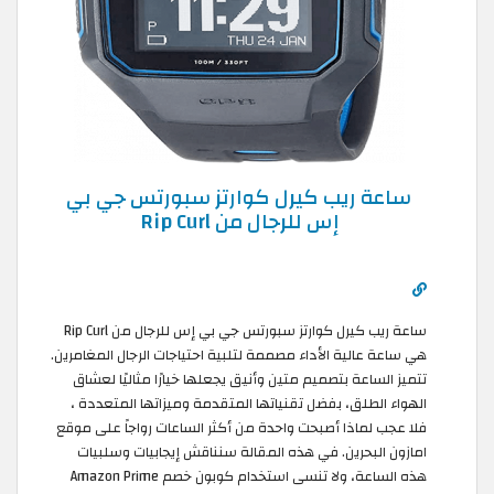
ساعة ريب كيرل كوارتز سبورتس جي بي
إس للرجال من Rip Curl
ساعة ريب كيرل كوارتز سبورتس جي بي إس للرجال من Rip Curl
هي ساعة عالية الأداء مصممة لتلبية احتياجات الرجال المغامرين.
تتميز الساعة بتصميم متين وأنيق يجعلها خيارًا مثاليًا لعشاق
الهواء الطلق، بفضل تقنياتها المتقدمة وميزاتها المتعددة ،
فلا عجب لماذا أصبحت واحدة من أكثر الساعات رواجاً على موقع
امازون البحرين. في هذه المقالة سنناقش إيجابيات وسلبيات
هذه الساعة، ولا تنسى استخدام كوبون خصم Amazon Prime