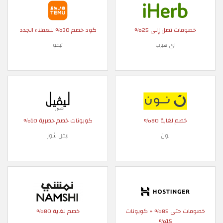
خصومات تصل إلى 25%
كود خصم 30% للعملاء الجدد
اي هيرب
تيمو
خصم لغاية 80%
كوبونات خصم حصرية 10%
نون
ليفل شوز
خصومات حتى 85% + كوبونات
خصم لغاية 80%
15%