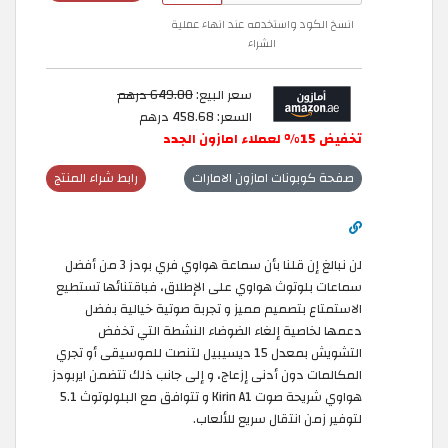
انسخ الكود واستخدمه عند انهاء عملية
الشراء
سعر البيع:
649.00 درهم
السعر: 458.68 درهم
تخفيض 15% لعملاء امازون الجدد
صفحة كوبونات امازون الامارات
رابط شراء المنتج
لن نبالغ إن قلنا بأن سماعة هواوي فري بودز 3 من أفضل
سماعات بلوتوث هواوي على الإطلاق، فباقتنائها تستطيع
الاستمتاع بتصميم مميز و تجربة صوتية خيالية بفضل
دعمها لخاصية إلغاء الضوضاء النشطة التي تخفض
التشويش بمعدل 15 ديسيبيل لتنصت للموسيقى أو تجري
المكالمات دون أدنى إزعاج، و إلى جانب ذلك تتضمن ايربودز
هواوي شريحة صوت Kirin A1 و تتوافق مع البلولوتوث 5.1
لتوفير زمن انتقال سريع للألعاب.