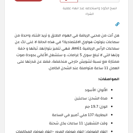
انسخ الكود واستخدمه عند انهاء عملية
الشراء
هل أنت من محبي الرياضة في الهواء الطلق و تريد اقتناء واحدة من
سماعات بلوتوث هواوي الاقتصادية؟ في هذه الحالة لا غنى لك عن
سماعات الرأس الرياضية Am61، فهي تتميز بتوازنها، ثباتها و خفة
وزنها التي لا تبلغ سوى 5 غرامات، و ستشغل الأغاني بجودة صوت
ممتازة مع نسبة تشويش خارجي منخفضة، فضلا عن قدرتها على
العمل 11 ساعة متواصلة عند الشحن الكامل.
المواصفات:
الألوان: الأسود
مدة الشحن: ساعتين
الوزن: 19.7 جم
البطارية: 137 ملي أمبير في الساعة
وقت التشغيل: 11 ساعات بكل شحنة
إلغاء الضوضاء: إلغاء ضوضاء المرور -إلغاء ضوضاء المكالمات