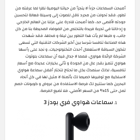
أصبحت السماعات جزءاً لا يتجزأ من حياتنا اليومية نظرا لما عرفته من
تطور، فقد تحولت من مجرد ناقل للصوت إلى وسيلة فعالة لتحسين
جودته لأقصى حد، كما أصبحت قادرة على عزلنا عن العالم الخارجي
و إدخالنا في تجربة فريدة بالتخلص من الضوضاء المحيطة بنا من كل
جانب، و طبعا لم يأت هذا التطور بين ليلة و ضحاها، فقد شهدت
هذه الصناعة تنافسا شرسا بين أكبر الشركات التقنية التي تسعى
لتكون السباقة لاستعمال أحدث التكنولوجيات، و نجد على رأسها
الشركة الرائدة هواوي، فمما لا جدال فيه أن سماعات بلوتوث
هواوي تتميز بقدر عال من الجودة و تأتي بخيارات عديدة مع أسعار
تنافسية، لذلك سنمدك بكل ما تحتاج لتختار أفضل سماعة هواوي
لاسلكية مع توفيرها خصيصا لك بأثمنة لا مثيل لها في كل أنحاء
البحرين كما ستتيح لك فرصة الاستفادة من عروض و كوبونات خصم
تصل حتى 15% من السعر الأصلي، فلا تضيع الفرصة.
سماعات هواوي فري بودز 3