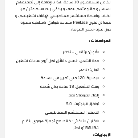
الكامل فسيعملون 18 ساعة، هذا بالإضافة إلى تصميمهم
السلس و مقاومتهم للماء، و يكفي ربط السماعتين من
الخلف بواسطة مستشعر مغناطيسي لإيقاف تشغيلهم، و
طبعا لن تكون FreeLace سماعة هواوي لاسلكية مميزة
دون ميزة خفض الضوضاء.
المواصفات :
الألوان: برتقالي – أخضر
مدة الشحن: خمس دقائق لكل أربع ساعات تشغيل
الوزن: 27 جم
البطارية: 120 ملي أمبير في الساعة
وقت التشغيل: 18 ساعة بكل شحنة
إلغاء الضوضاء: نعم
توافق البلوتوث: 5.0
التحكم: المستشعر المغناطيسي
الاقتران التلقائي: فقط مع أجهزة هواوي بنظام
EMUI9.1 أو أكثر
الإيجابيات: