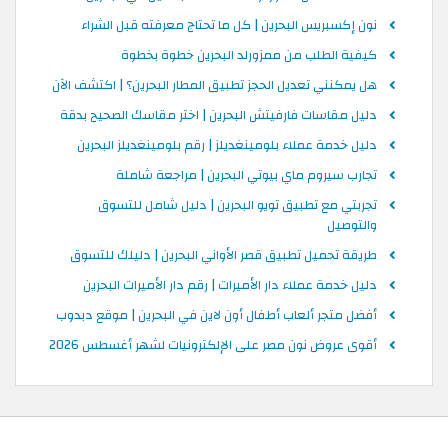
نون إكسبريس البحرين | كل ما تحتاج معرفته قبل الشراء
كيفية الطلب من ممزورلد البحرين خطوة بخطوة
هل يمكنني تعديل الحجز تطبيق المطار البحرين؟ | اكتشف الآن
دليل مقاسات فارفيتش البحرين | اختر مقاسك الصحيح بدقة
دليل خدمة عملاء بلومينغديلز | رقم بلومينغديلز البحرين
تجارب سيروم ماي بيوتي البحرين | مراجعة شاملة
تجربتي مع تطبيق تويو البحرين | دليل شامل للتسوق
والتوصيل
طريقة تحميل تطبيق قصر الأواني البحرين | دليلك للتسوق
دليل خدمة عملاء دار الأميرات | رقم دار الأميرات البحرين
أفضل متجر ألعاب أطفال أون لاين في البحرين | موقع دبدوب
أقوى عروض نون مصر على الإلكترونيات لشهر أغسطس 2026