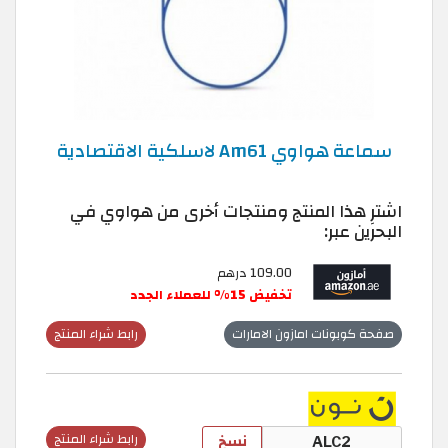
سماعة هواوي Am61 لاسلكية الاقتصادية
اشترِ هذا المنتج ومنتجات أخرى من هواوي في
البحرين عبر:
109.00 درهم
تخفيض 15% للعملاء الجدد
صفحة كوبونات امازون الامارات
رابط شراء المنتج
نسخ
رابط شراء المنتج