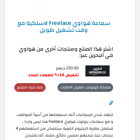
سماعة هواوي Freelace لاسلكية مع
وقت تشغيل طويل
اشترِ هذا المنتج ومنتجات أخرى من هواوي
في البحرين عبر:
230.00 درهم‎‏
تخفيض 15% للعملاء الجدد
صفحة كوبونات امازون الامارات
رابط شراء المنتج
انتهاء شحن السماعات أثناء استعمالها من أسوأ المواقف،
و مع سماعات بلوتوث هواوي Freelace هذا ليس واردا ،
فبفضل بطارية الليثيوم القوية ستتمكن من استعمالهم 4
ساعات عند شحنهم لخمس دقائق فقط، أما بالشحن