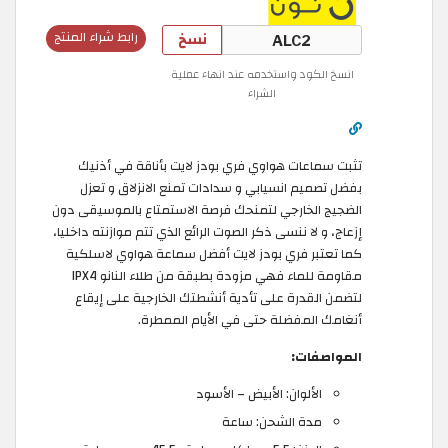
نسخ
رابط شراء المنتج
انسخ الكود واستخدمه عند انهاء عملية
الشراء
تثبت سماعات هواوي فري بودز لايت بأناقة في أذنيك
بفضل تصميم انسيابي و سدادات تمنع الانزلاق و تعزل
الضجيج الخارجي لتمنحك فرصة الاستمتاع بالموسيقى دون
إزعاج، و لا ننسى ذكر الصوت الرائع الذي تتم موازنته داخليا،
كما تعتبر فري بودز لايت أفضل سماعة هواوي لاسلكية
مقاومة للماء فهي مزودة بطبقة من طلاء النانو IPX4
لتضمن القدرة على تأدية أنشطتك الخارجية على إيقاع
أنغامك المفضلة حتى في الأيام الممطرة.
المواصفات:
الألوان: الأبيض – الأسود
مدة الشحن: ساعة