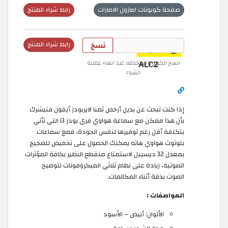
صفحة كوبونات امازون الامارات
رابط شراء المنتج
نسخ
رابط شراء المنتج
انسخ الكود واستخدمه عند انهاء عملية
الشراء
إذا كنت تبحث عن بديل أرخص ثمنا لايربودز أيفون فنبشرك
بأن هذا ممكن مع سماعة هواوي فري بودز i3 التي تأتي
بتكلفة أقل رغم توفيرها لنفس الجودة، فمع سماعات
بلوتوث هواوي هاته يمكنك الحصول على تخفيض للضجيج
بمعدل 32 ديسيبل لاستمتاع منقطع النظير بكافة المؤثرات
الصوتية، زيادة على نظام ثلاثي الميكروفونات لتوضيح
الصوت بدقة أثناء المكالمات.
المواصفات :
الألوان: أبيض – الأسود