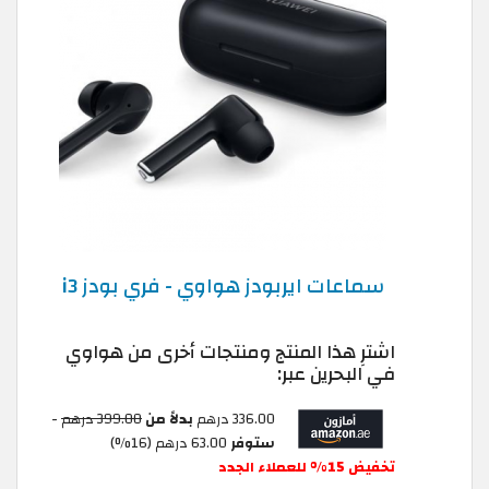
سماعات ايربودز هواوي - فري بودز i3
اشترِ هذا المنتج ومنتجات أخرى من هواوي
في البحرين عبر:
336.00 درهم
بدلاً من
399.00 درهم
-
ستوفر
63.00 درهم (16%)
تخفيض 15% للعملاء الجدد