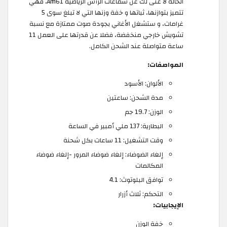
الحالة لا غنى لك عن سماعات الرأس الرياضية Am61، فهي
تتميز بتوازنها، ثباتها و خفة وزنها التي لا تبلغ سوى 5
غرامات، و ستشغل الأغاني بجودة صوت ممتازة مع نسبة
تشويش خارجي منخفضة، فضلا عن قدرتها على العمل 11
ساعة متواصلة عند الشحن الكامل.
المواصفات:
الألوان: الأسود
مدة الشحن: ساعتين
الوزن: 19.7 جم
البطارية: 137 ملي أمبير في الساعة
وقت التشغيل: 11 ساعات بكل شحنة
إلغاء الضوضاء: إلغاء ضوضاء المرور -إلغاء ضوضاء
المكالمات
توافق البلوتوث: 4.1
التحكم: ثلاث أزرار
الإيجابيات:
خفة الوزن