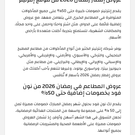
يقدم إنترتينر خصومات كبيرة حتى 50% على جميع المأكولات
المتوافرة في المطاعم الكبرى التي يتعامل معها، مع عروض
إضافية قائمة على الدوام، مثل اشترِ واحدًا واحصل على واحد مجانًا،
والمكافآت الشهرية، لتستمتع بتجربة أكلات متعددة بأرخص
الأسعار.
يوفر شركاء إنترتينر الكثير من أنواع المأكولات من مطاعم المطبخ
البلجيكي، والتركي، والآسيوي، والأرمني، والإفريقي، والأمريكي،
والإسباني، والإيراني، والإيطالي، والبرازيلي، من مطاعم مثل
ديبونيرز بيتزا، وبراسوري بولود، وغيرها لتنعم بأحب أكلاتك من
عروض إفطار رمضان 2026 بأسعار لا تُنافَس.
عروض المطاعم في رمضان 2026 من نون
فود بخصومات إضافية حتى 50%
يقدم لك نون فود بحلول شهر رمضان المبارك خصومات مميزة تصل
إلى 50 % على مجموعة واسعة من المنتجات الغذائية الرمضانية،
تجعل التسوق في هذا الشهر أسهل وأوفر، إذ تشمل العروض
خصومات مميزة على الأطعمة الصحية والمشروبات الرمضانية
بجميع أنواعها.