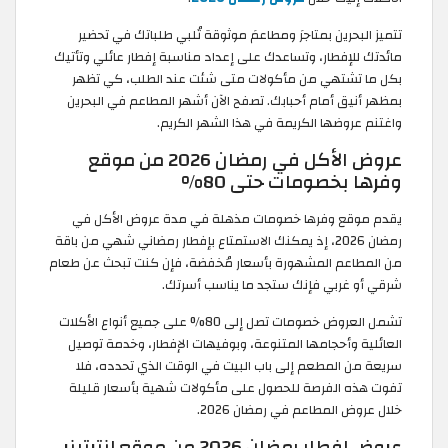
تتميز البحرين بمتاجرَ ومطاعمَ موثوقة تُلبي طلباتك في تحضير
مائدتك للإفطار، وتساعدك على إعداد مناسبة إفطار عائلي وتأتيك
بكل ما تشتهي من مأكولات متى شئت عند الطلب، كي تظهر
بمظهر أنيق أمام أحبابك. تصفح الآن أشهر المطاعم في البحرين
واغتنم عروضها الكريمة في هذا الشهر الكريم.
عروض الأكل في رمضان 2026 من موقع
وفرها بخصومات حتى 80%
يقدم موقع وفرها خصومات مذهلة في مدة عروض الأكل في
رمضان 2026، إذ يمكنك الاستمتاع بإفطار رمضاني شهي من باقة
من المطاعم المشهورة بأسعار مُخفضة، فإن كنت تبحث عن طعام
شرقي أو غربي فإنك ستجد ما يناسب أسرتك.
تشمل العروض خصومات تصل إلى 80% على جميع أنواع الأكلات
العائلية وأحجامها المتنوعة، وبوفيهات الإفطار، وخدمة توصيل
سريعة من المطعم إلى باب البيت في الوقت الذي تحدده، فلا
تفوت هذه الفرصة للحصول على مأكولات شهية بأسعار قليلة
خلال عروض المطاعم في رمضان 2026.
عروض إفطار رمضان 2026 من موقع إنترتينر