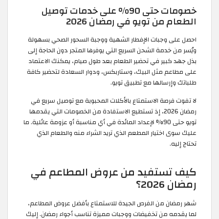
خصومات حتى 90% على خدمات توصيل
الطعام من تويو في رمضان 2026
احصل على وجبات الإفطار الشهية ووجبة السحور الصحي بسهولة
ويُسر من خدمة الشحن السريع التي يوفرها المتجر دون الحاجة إلى
بذل جهد كبير في تحضير الطعام بعد طول صيام، يمكنك الاعتماد
على مطاعم مثل البيك، وستاربكس، ودوار السعادة لتحضير كافة
طلباتك وإرسالها مع تطبيق تويو.
لا تفوت فرصة الاستمتاع بالأكلات المحبوبة مع توصيل سريع في
رمضان 2026، إذ تستطيع الاستفادة من الخصومات التي يقدمها
تويو حتى 90% لإعداد المائدة في أي مناسبة أو عزومة عائلية. ما
عليك سوى اختيار المطعم الذي تريد الشراء منه والطعام الذي
تحتاج إليه.
كيف تستفيد من عروض المطاعم في
رمضان 2026؟
شهر رمضان من الفرص الجيدة للاستمتاع بأفضل عروض المطاعم،
لما يقدمه من تخفيضات ووجبات مميزة تناسب أجواء رمضان. إليك