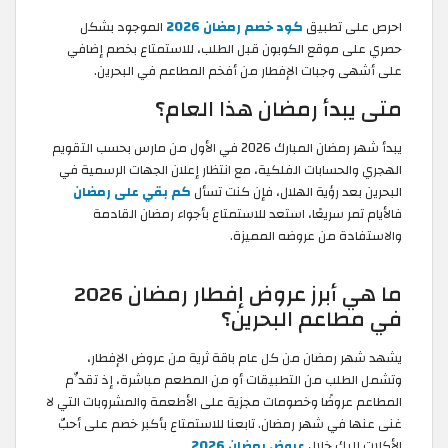
احرص على تطبيق
كود خصم رمضان 2026
الموجود بشكل
حصري على موقع الكوبون قبل الطلب، للاستمتاع بخصم إضافي
على أشهى وجبات الإفطار من أفخم المطاعم في البحرين.
متى يبدأ رمضان هذا العام؟
يبدأ شهر رمضان المبارك 2026 في الأول من مارس بحسب التقويم
الهجري والحسابات الفلكية، مع انتظار إعلان الجهات الرسمية في
البحرين بعد رؤية الهلال، فإن كنت تسأل
كم بقي على رمضان
فالأيام تمر سريعًا، استعد للاستمتاع بأجواء رمضان القادمة
والاستفادة من عروضه المميزة.
ما هي أبرز عروض إفطار رمضان 2026
في مطاعم البحرين؟
يشهد شهر رمضان من كل عام باقة ثرية من عروض الإفطار،
وتشمل الطلب من التطبيقات أو من المطعم مباشرة، إذ تقدِّم
المطاعم عروضًا وخصومات مجزية على الأطعمة والمشروبات التي لا
غنى عنها في شهر رمضان. تابعنا للاستمتاع بأكبر خصم على أحبّ
الأكلات إليك خلال
عروض رمضان 2026
.