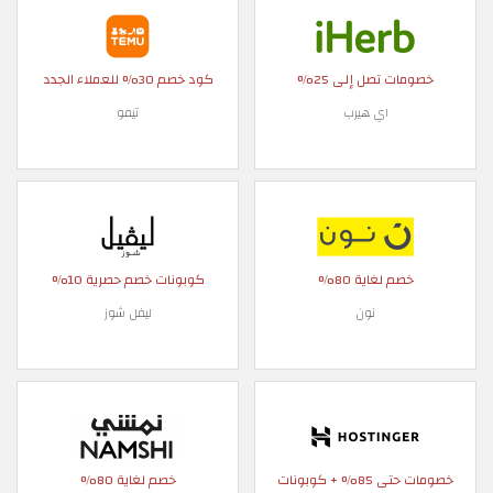
خصومات تصل إلى 25%
كود خصم 30% للعملاء الجدد
اي هيرب
تيمو
خصم لغاية 80%
كوبونات خصم حصرية 10%
نون
ليفل شوز
خصومات حتى 85% + كوبونات
خصم لغاية 80%