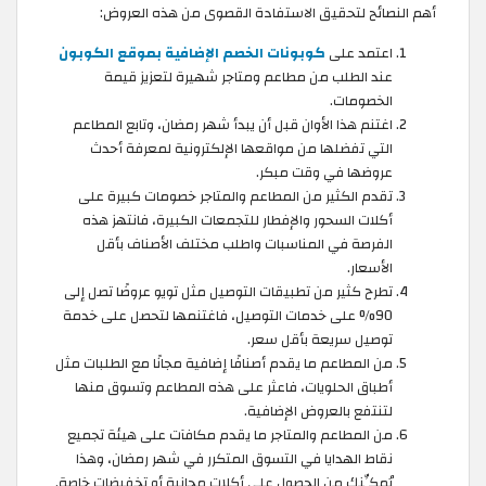
أهم النصائح لتحقيق الاستفادة القصوى من هذه العروض:
اعتمد على
كوبونات الخصم الإضافية بموقع الكوبون
عند الطلب من مطاعم ومتاجر شهيرة لتعزيز قيمة
الخصومات.
اغتنم هذا الأوان قبل أن يبدأ شهر رمضان، وتابع المطاعم
التي تفضلها من مواقعها الإلكترونية لمعرفة أحدث
عروضها في وقت مبكر.
تقدم الكثير من المطاعم والمتاجر خصومات كبيرة على
أكلات السحور والإفطار للتجمعات الكبيرة، فانتهز هذه
الفرصة في المناسبات واطلب مختلف الأصناف بأقل
الأسعار.
تطرح كثير من تطبيقات التوصيل مثل تويو عروضًا تصل إلى
90% على خدمات التوصيل، فاغتنمها لتحصل على خدمة
توصيل سريعة بأقل سعر.
من المطاعم ما يقدم أصنافًا إضافية مجانًا مع الطلبات مثل
أطباق الحلويات، فاعثر على هذه المطاعم وتسوق منها
لتنتفع بالعروض الإضافية.
من المطاعم والمتاجر ما يقدم مكافآت على هيئة تجميع
نقاط الهدايا في التسوق المتكرر في شهر رمضان، وهذا
يُمكِّنك من الحصول على أكلات مجانية أو تخفيضات خاصة.