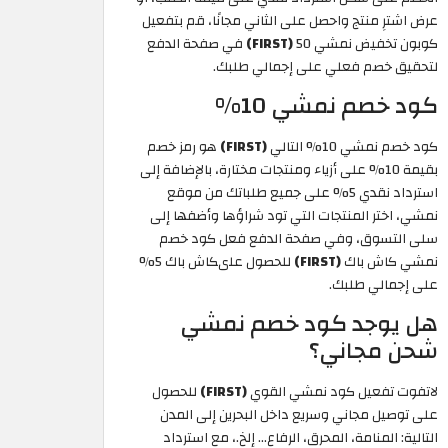
عرض اشترِ منتج واحصل على الثاني مجانًا، قم بتفعيل
كوبون تخفيض نمشي 50
(FIRST)
في صفحة الدفع
لتحقيق خصم فعلي على إجمالي طلبك.
كود خصم نمشي 10%
كود خصم نمشي 10% التالي
(FIRST)
هو رمز خصم
بقيمة 10% على أزياء ومنتجات مختارة، بالإضافة إلى
استرداد نقدي 5% على جميع طلباتك من موقع
نمشي، اختر المنتجات التي تود شراؤها وأضفها إلى
سلى التسوق، وفي صفحة الدفع فعل كود خصم
نمشي كاش باك
(FIRST)
للحصول علىكاش باك 5%
على إجمالي طلبك.
هل يوجد كود خصم نمشي
شحن مجاني؟
لاتفوت تفعيل كود نمشي القوي
(FIRST)
للحصول
على توصيل مجاني وسريع داخل البحرين إلى المدن
التالية: المنامة، المحرق، الرفاع... إلخ.، مع استرداد