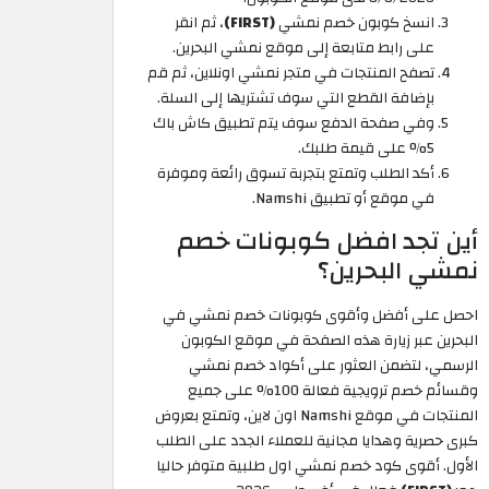
انسخ كوبون خصم نمشي
(FIRST)
، ثم انقر
على رابط متابعة إلى موقع نمشي البحرين.
تصفح المنتجات في متجر نمشي اونلاين، ثم قم
بإضافة القطع التي سوف تشتريها إلى السلة.
وفي صفحة الدفع سوف يتم تطبيق كاش باك
5% على قيمة طلبك.
أكد الطلب وتمتع بتجربة تسوق رائعة وموفرة
في موقع أو تطبيق Namshi.
أين تجد افضل كوبونات خصم
نمشي البحرين؟
احصل على أفضل وأقوى كوبونات خصم نمشي في
البحرين عبر زيارة هذه الصفحة في موقع الكوبون
الرسمي، لتضمن العثور على أكواد خصم نمشي
وقسائم خصم ترويجية فعالة 100% على جميع
المنتجات في موقع Namshi اون لاين، وتمتع بعروض
كبرى حصرية وهدايا مجانية للعملاء الجدد على الطلب
الأول. أقوى كود خصم نمشي اول طلبية متوفر حاليا