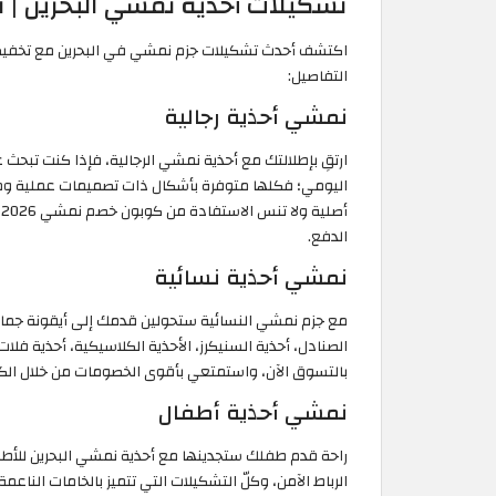
تشكيلات أحذية نمشي البحرين | تخ
التفاصيل:
نمشي أحذية رجالية
ارتقِ بإطلالتك مع أحذية نمشي الرجالية، فإذا كنت تبحث
اليومي؛ فكلها متوفرة بأشكال ذات تصميمات عملية ومتع
أصلية ولا تنس الاستفادة من كوبون خصم نمشي 2026 "
الدفع.
نمشي أحذية نسائية
مع جزم نمشي النسائية ستحولين قدمك إلى أيقونة جمال
الصنادل، أحذية السنيكرز، الأحذية الكلاسيكية، أحذية ف
بالتسوق الآن، واستمتعي بأقوى الخصومات من خلال الك
نمشي أحذية أطفال
راحة قدم طفلك ستجدينها مع أحذية نمشي البحرين للأطفا
الرباط الآمن، وكلّ التشكيلات التي تتميز بالخامات النا