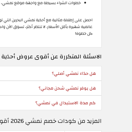
خطوات الشراء بسيطة مع واجهة موقع نمشي، بال
احصل على إطلالة مثالية مع أحذية نمشي البحرين التي ت
عالمية شهيرة بأقل الأسعار. لا تنتظر أكثر، تسوق الآ
كل خطوة!
الاسئلة المتكررة عن أقوى عروض أحذية ن
هل حذاء نمشي أصلي؟
هل يوفر نمشي شحن مجاني؟
كم مدة الاستبدال في نمشي؟
المزيد من كودات خصم نمشي 2026 أقوى كوبونات Namshi البحرين فعالة ومحدثة