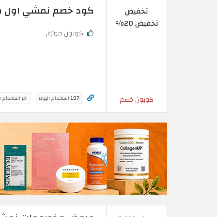
كود خصم نمشي اول طلب | تخفيض 20%
تخفيض
تخفيض 20%
كوبون موثق
197
استخدام اليوم
اخر استخدام 
كوبون خصم