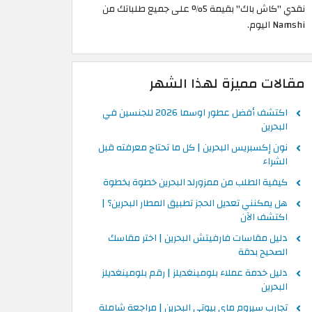
نقدي "كاش باك" بقيمة 5% على جميع طلباتك من
Namshi اليوم.
مقالات مميزة لهذا الشهر
اكتشف أفضل عطور اوسما 2026 للجنسين في
البحرين
نون إكسبريس البحرين | كل ما تحتاج معرفته قبل
الشراء
كيفية الطلب من ممزورلد البحرين خطوة بخطوة
هل يمكنني تعديل الحجز تطبيق المطار البحرين؟ |
اكتشف الآن
دليل مقاسات فارفيتش البحرين | اختر مقاسك
الصحيح بدقة
دليل خدمة عملاء بلومينغديلز | رقم بلومينغديلز
البحرين
تجارب سيروم ماي بيوتي البحرين | مراجعة شاملة