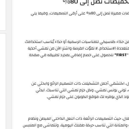
فيضات تصل إلى 80%
اكتشف أحدث تشكيلات جزم نمشي في البحرين مع تخفيضات مميزة تصل إلى 80% على أرقى التصميمات، وفيما يلي
 عن حذاء كلاسيكي للمناسبات الرسمية أو حذاء يُناسب استخدامك
ددة الاستخدام. لا تفوّت الفرصة واشترِ الآن من نمشي أحذية
FIRST"
للحصول على خصم إضافي بمجرد تطبيقه في صفحة
، اكتشفي أجمل التشكيلات ذات التصميم الرائع وابحثي عن
لات، توني بونس نمشي، وكل جزم نمشي التي تناسبك. ابدئي
ود الذي يوفره لك موقع الكوبون على جزم نمشي.
ل، حيث التصميمات الرائعة ذات النعل الداخلي المبطن ونظام
عمة والمتانة التي تناسب حركة طفلك اليومية، وتتماشى مع الملابس