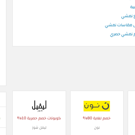
ية
صم نمشي حصري
خصم لغاية 80%
كوبونات خصم حصرية 10%
نون
ليفل شوز