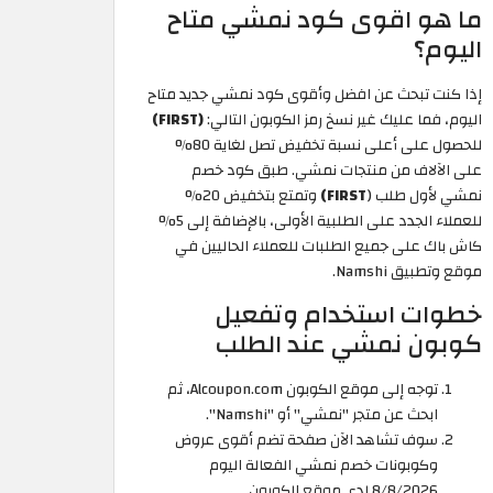
ما هو اقوى كود نمشي متاح
اليوم؟
إذا كنت تبحث عن افضل وأقوى كود نمشي جديد متاح
اليوم، فما عليك غير نسخ رمز الكوبون التالي:
(FIRST)
للحصول على أعلى نسبة تخفيض تصل لغاية 80%
على الآلاف من منتجات نمشي. طبق كود خصم
نمشي لأول طلب (
FIRST)
وتمتع بتخفيض 20%
للعملاء الجدد على الطلبية الأولى، بالإضافة إلى 5%
كاش باك على جميع الطلبات للعملاء الحاليين في
موقع وتطبيق Namshi.
خطوات استخدام وتفعيل
كوبون نمشي عند الطلب
توجه إلى موقع الكوبون Alcoupon.com، ثم
ابحث عن متجر "نمشي" أو "Namshi".
سوف تشاهد الآن صفحة تضم أقوى عروض
وكوبونات خصم نمشي الفعالة اليوم
8/8/2026 لدى موقع الكوبون.