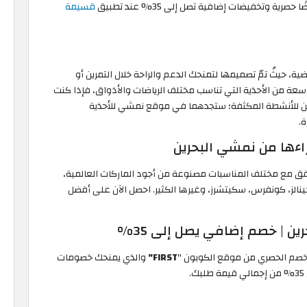
 وتخفيضات إضافية تصل إلى 35% عند تطبيق
قسيمة
 حيثُ تمّ تصميمها لتمنحك الدعم والراحة خلال التمرين أو
ة من الأحذية التي تناسب مختلف الرياضات والأذواق، فإذا كنت
ين للأنشطة المكثفة؛ ستجدهما في موقع نمشي للأحذية
.
اءها من نمشي البحرين
فق مع مختلف المناسبات مصنوعة من أجود الماركات العالمية،
جينالز، كونفرس، سكيتشرز، وغيرها الكثير. احصل الآن على أفضل
 | خصم إضافي يصل إلى 35%
خصم الحصري من موقع الكوبون "
FIRST"
والذي يمنحك خصومات