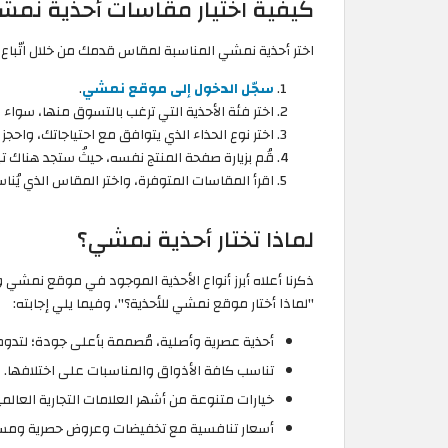
كيفية اختيار مقاسات أحذية نمش
اختر أحذية نمشي المناسبة لمقاس قدمك من خلال اتّباع ا
سجّل الدخول إلى موقع نمشي
.
اختر فئة الأحذية التي ترغب بالتسوق منها، سواء ك
اختر نوع الحذاء الذي يتوافق مع احتياجاتك، واحجز 
قُم بزيارة صفحة المنتج نفسه، حيثُ ستجد هناك ت
اقرأ المقاسات المتوفرة، واختر المقاس الذي يُناس
لماذا تختار أحذية نمشي؟
ذكرنا أعلاه أبرز أنواع الأحذية الموجود في موقع نمشي 
"لماذا أختار موقع نمشي للأحذية؟"، وفيما يلي إجابته:
أحذية عصرية وأصلية، مُصممة بأعلى جودة؛ لتدوم ط
تناسب كافة الأذواق والمناسبات على اختلافها.
خيارات متنوعة من أشهر العلامات التجارية العالمي
أسعار تنافسية مع تخفيضات وعروض حصرية ومست