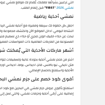
التي ترغبين بشرائها لطفلك، يُقدم لك موقع نمشي عروضًا حصرية
نمشي 2026
"
FIRST"
قبل إتمام الطلب.
نمشي أحذية رياضية
اجعل كل خطوة لك سريعة ومميزة مع أحذية نمشي الرياضية،
النشاط اليومي. ادخل الموقع الآن واكتشف مجموعة واسع
تبحث عن حذاء خفيف الوزن للجري أو حذاء ذي تصميم مت
المصنوعة من الماركات العالمية ذات المواصفات المميزة
أشهر ماركات الأحذية التي يُمكنك شر
اشترِ من متجر نمشي أحذية بجودة عالية وتصميمات تتوا
مثل: نايكي، نيو بالانس، فانز، اديداس، بوما، اديداس اور
الأحذية واستمتع بالخصم الإضافي.
أقوى كود خصم على جزم نمشي البحرين
استمتع بأقوى عروض جزم نمشي في البحرين مع كود ال
إضافية على أرقى أحذية وجزمات نمشي، والتي تصل إلى 35% من إجمالي قيمة طلبك.