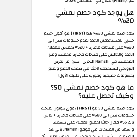
هو:
(FIRST)
فعال في أغسطس 2026.
هل يوجد كود خصم نمشي
20%
كود خصم نمشي 20% هذا
(FIRST)
هو أقوى خصم
حصري للمستخدمين الجدد يقدم خصومات تصل إلى
20% على منتجات مختارة + 20% تخفيض للعملاء
الجدد والحاليين على منتجات مختارة مخفضة وغير
المخفضة في Namshi البحرين، انسخ رمز العرض
الترويجي لتستخدمه لاحقًا في صفحة الدفع وتمتع
بخصومات حقيقية وفورية على طلبك الأول!
ما هو كود خصم نمشي 50؟
وكيف تحصل عليه؟
كود خصم نمشي 50 هو
(FIRST)
أقوى كوبون يمنحك
خصومات تصل إلى 80% على منتجات مختارة + كاش
باك 5% فعال حاليًا لجميع العملاء على تشكيلة
واسعة من المنتجات في موقع Namshi، يأتي هذا
الخصم على شكل استرداد نقدي على قيمة الطلب، أو