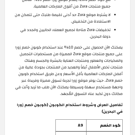
جميع منتجات Zura من أقوى الماركات العالمية.
لا يشترط موقع Zura حد أدنى لقيمة طلبك حتى تتمكن من
الاستفادة من التخفيض.
تخفيضات Zura متاحة لجميع العملاء الحاليين والجدد في
دولة البحرين.
يمكنك الآن الحصول على خصم 10% عند استخدام كوبون خصم زورا
على جميع منتجات موقع Zura المميزة من مستحضرات التجميل
والمكياجات والعطور ومنتجات العناية بالبشرة والجسم وهناك
منتجات تخص الأطفال أيضاً والعديد من المنتجات بجودة عالية من
أفضل الماركات العالمية بأقل الأسعار وعن طريق استخدام كوبون
خصم Zura، حيث يوفر موقع زورا تجربة تسوق مميزة وفريدة عبر
واجهة مستخدم سهلة وبسيطة يمكنك الآن طلب ما تريد وأنت في
مكانك دون تكبد عناء التسوق المُجهد.
تفاصيل العرض وشروط استخدام الكوبون (كوبون خصم زورا
في البحرين)
كود الخصم
A9