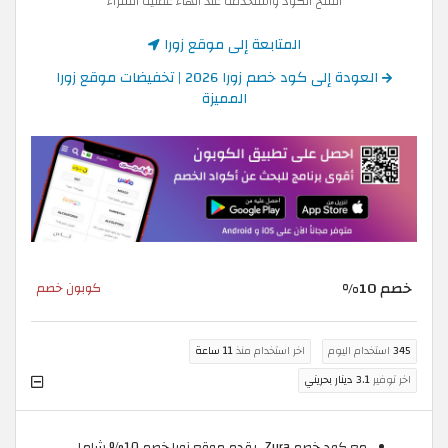
انسخ الكود واستخدمه عند انهاء عملية الشراء
المتابعة إلى موقع زورا
العودة إلى كود خصم زورا 2026 | تخفيضات موقع زورا
المميزة
خصم 10%
كوبون خصم
345
استخدام اليوم
اخر استخدام منذ
11 ساعة
اخر توفير
3.1 دينار بحريني
مع كود خصم Zura، يقدم موقع زورا خصم 10% شامل