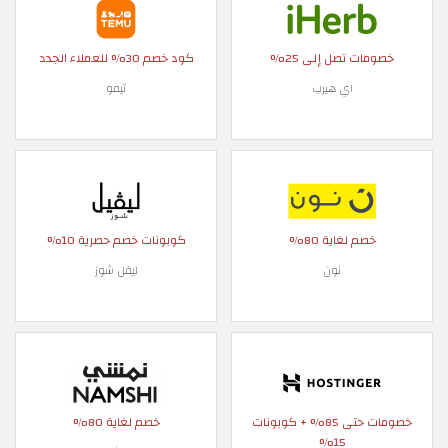
خصومات تصل إلى 25%
كود خصم 30% للعملاء الجدد
اي هيرب
تيمو
خصم لغاية 80%
كوبونات خصم حصرية 10%
نون
ليفل شوز
خصومات حتى 85% + كوبونات
خصم لغاية 80%
15%