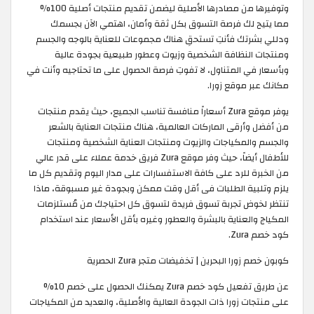
وتوفيرها من مصادرها الأصلية ليضمن تقديم منتجات أصلية 100%
مما يتيح لك فرصة التسوق بكل ثقة وأمان، اهتمي الآن بجسمك
ودللي بشرتك فأنتِ تستحقِ هناك مجموعات للعناية بالوجه والجسم
ومنتجات النظافة الشخصية وزيوت وعطور طبيعية بجودة عالية
وبأسعار في المتناول، لا تفوتِ فرصة الحصول على ما تحتاجيه وأنت في
مكانك عبر موقع زورا.
يوفر موقع Zura أسعاراً منافسة تناسب الجميع، حيث يقدم منتجات
من أفضل وأرقى الماركات العالمية، هناك منتجات العناية بالشعر
والجسم والمكياجات والزيوت ومنتجات العناية الشخصية ومنتجات
للأطفال أيضاً، حيث وفر موقع Zura فريق خدمة عملاء على قدر عالي
من الخبرة للرد على كافة الاستفسارات على مدار اليوم وتقديم كل ما
يلزم وتلبية الطلبات فى أقل وقت ممكن وبجودة غير مسبوقة، ماذا
تنتظر لخوض تجربة تسوق فريدة لتسوق كل احتياجك من مُستلزمات
المكياج والعناية بالبشرة والعطور وغيره بأقل الأسعار عند استخدام
كود خصم Zura.
كوبون خصم زورا البحرين | تخفيضات متجر Zura الحصرية
عن طريق تفعيل كود خصم Zura يمكنك الحصول على خصم 10%
على منتجات زورا ذات الجودة العالية والأصلية، والعديد من المكياجات