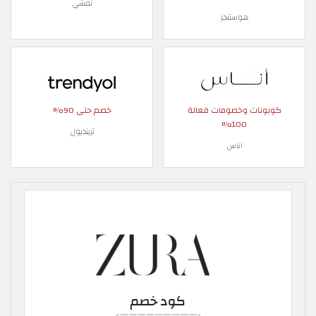
نمشي
هوستنجر
كوبونات وخصومات فعالة
خصم حتى 90%
100%
ترينديول
اناس