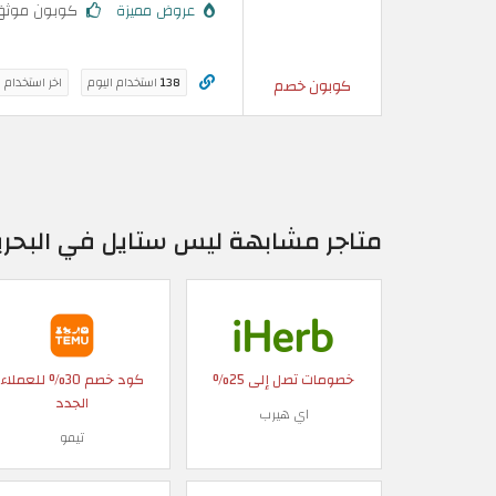
عروض مميزة
كوبون موثق
138
استخدام اليوم
اخر استخدام 
كوبون خصم
متاجر مشابهة ليس ستايل في البحري
خصومات تصل إلى 25%
كود خصم 30% للعملاء
الجدد
اي هيرب
تيمو