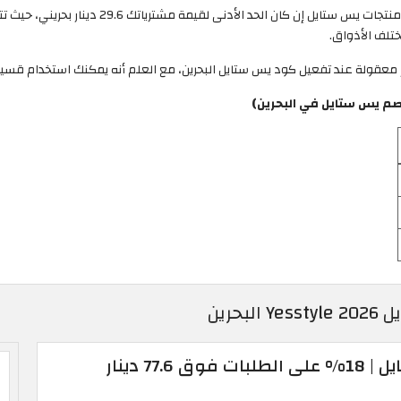
) فعالة على كافة منتجات يس ستايل إن كان 
ختلف الأذواق.
معقولة عند تفعيل كود يس ستايل البحرين، مع العلم أنه يمكنك استخدام قس
م يس ستايل في البحرين)
رين
كوبونات خصم يس ستايل | 18% على الطلبات فوق 77.6 دينار