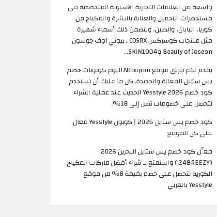
واسعة من العلامات التجارية الآسيوية المتخصصة في
مستحضرات التجميل والعناية بالبشرة والمكياج من
كوريا، اليابان، والصين، ويتضمن ذلك أسماء شهيرة
مثل منتجات كوسركس COSRX ، بيوتي اوف جوسون
Beauty of Joseon وSKIN1004...
يقدم لكم فريق موقع AlCoupon اليوم كوبونات خصم
يس ستايل الفعالة والجديدة. كل ما عليك أن تستخدم
كود خصم Yesstyle 2026 الحديث عند عملية الشراء
لتحصل على خصومات تصل إلى 18%.
كود خصم يس ستايل 2026 | كوبون Yesstyle فعال
على كل الموقع
فعِّل كود خصم يس ستايل البحرين 2026:
(24BREEZY ) واستمتع بـ شراء أفضل ماركات المكياج
الكورية لتحصل على خصم بقيمة 8% من موقع
Yesstyle بالعربي