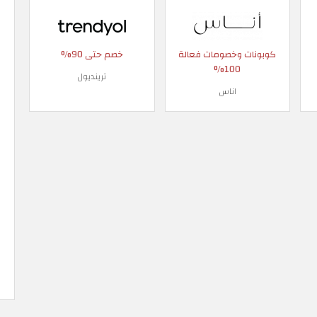
كوبونات وخصومات فعالة
خصم حتى 90%
100%
ترينديول
اناس