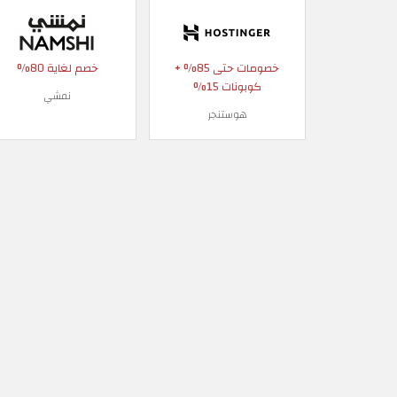
خصومات حتى 85% +
خصم لغاية 80%
كوبونات 15%
نمشي
هوستنجر