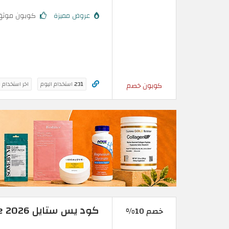
عروض مميزة
كوبون موثق
231
استخدام اليوم
اخر استخدام 
كوبون خصم
كود يس ستايل Yesstyle 2026 الجديد حتى 10%
خصم 10%