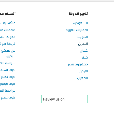
تغيير الدولة
أقسام مم
السعودية
قائمة بمتاج
الإمارات العربية
صفقات متاج
الكويت
مدونة التس
البحرين
خريطة موق
عُمان
عن موقع ا
البحرين
قطر
سياسة الخ
جمهورية مصر
كيف استخد
الاردن
كود خصم تر
المغرب
كود كوبون
مراجعة الم
كود خصم سبورتر