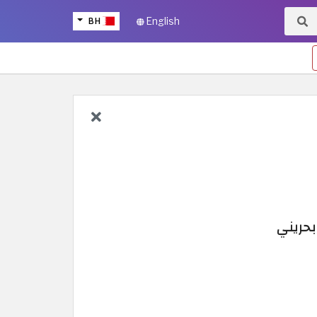
BH
English