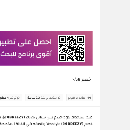
خصم 8%
44
استخدام اليوم
اخر استخدام منذ
10 ساعة
اخر توفير
4 دينار بحريني
عند استخدام كود خصم يس ستايل 2026 (
24BREEZY
خصم Yesstyle (
) والصقه في الخانة المخصصة ليتم الاستفادة من خصم بقيمة 8% على كافة المنتجات.
24BREEZY