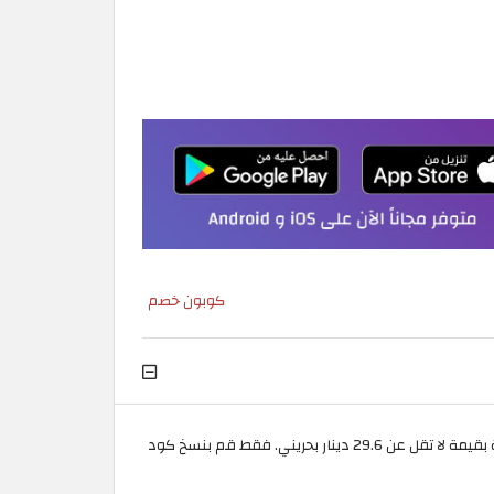
كوبون خصم
)، يمكنك الحصول على خصم بقيمة 8% عند شرائك من منتجات يس ستايل المذهلة بقيمة لا تقل عن 29.6 دينار بحريني. فقط قم بنسخ كود