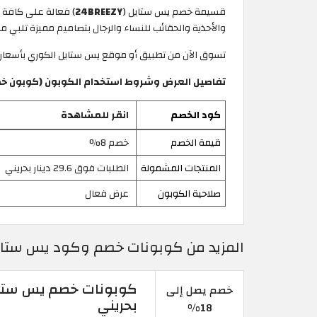
قسيمة خصم يس ستايل (
24BREEZY
والأحذية والحقائب للنساء والرجال بتصاميم مميزة تلبي م
تسوق الآن من تطبيق أو موقع يس ستايل الكوري بأسعار 
تفاصيل العرض وشروط استخدام الكوبون (كوبون خص
كود الخصم
انقر للمشاهدة
قيمة الخصم
خصم 8%
المنتجات المشمولة
الطلبات فوق 29.6 دينار بحريني
صلاحية الكوبون
عرض فعال
المزيد من كوبونات خصم وكود يس ستايل Yesstyle 2026 البح
خصم يصل إلى
بحريني
18%