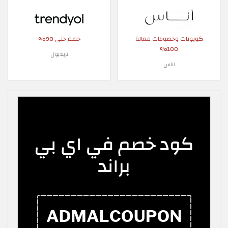
كوبونات وخصومات فعالة
خصم حتى 90%
100%
ترينديول
اناس