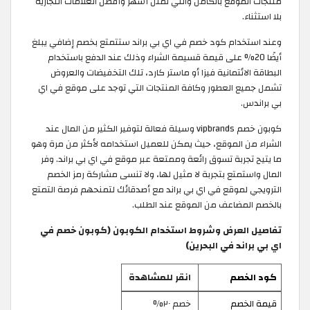
منتجات الموقع بالكامل والتي تمثل أشهر وأفضل العلامات التجارية
بلا استثناء.
وعند استخدام كود خصم في اي بي براند ستتمتع بخصم إضافي يبلغ
أيضًا 20% على قيمة قسيمة الشراء وذلك عند الدفع باستخدام
البطاقة الائتمانية فيزا أو ماستر كارد، تلك التخفيضات والعروض
تشمل جميع العطور وكافة المنتجات التي توجد على موقع في اي
بي براندس.
كوبون خصم vipbrands وسيلة فعالة لتوفير الكثير من المال عند
الشراء من الموقع، حيث يمكن للعميل استخدامه لأكثر من مرة وهو
ما يتيح تجربة تسوق رائعة وممتعة عبر موقع في اي بي براند. وفر
المال واستمتع بتجربة لا مثيل لها، ولا تنسى مشاركة رمز الخصم
الترويجي لموقع في اي بي براند مع أصدقائك لتمنحهم فرصة التمتع
بالخصم المضاعف من الموقع عند الطلب.
تفاصيل العرض وشروط استخدام الكوبون (كوبون خصم في
اي بي براند في البحرين)
كود الخصم
انقر للمشاهدة
قيمة الخصم
خصم ٢٠%