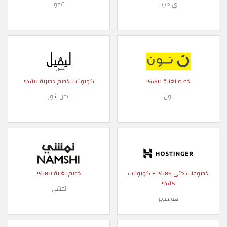
اي هيرب
تيمو
خصم لغاية 80%
كوبونات خصم حصرية 10%
نون
ليفل شوز
خصومات حتى 85% + كوبونات
خصم لغاية 80%
15%
نمشي
هوستنجر