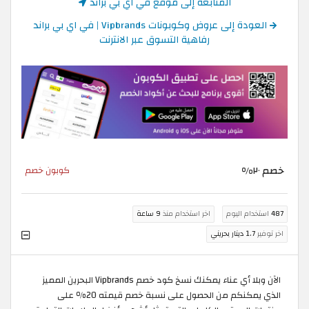
المتابعة إلى موقع في اي بي براند
العودة إلى عروض وكوبونات Vipbrands | في اي بي براند
رفاهية التسوق عبر الانترنت
خصم ٢٠%
كوبون خصم
487
استخدام اليوم
اخر استخدام منذ
9 ساعة
اخر توفير
1.7 دينار بحريني
الآن وبلا أي عناء يمكنك نسخ كود خصم Vipbrands البحرين المميز
الذي يمكنكم من الحصول على نسبة خصم قيمته 20٪ على