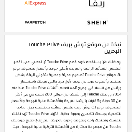
نبذة عن موقع توش بريف Touche Prive
البحرين
بإمكانك الآن باستخدام كود خصم Touche Prive أن تحصلي على أفضل
الملابس النسائية الراقية والفريدة بأعلى جودة وأسعار معقولة، يوفر
لك موقع Touche Prive تصاميم حديثة وعصرية لتكوني أنيقة بشكل
مختلف وأسلوب فريد من نوعه لأول مرة والتي قوبلت باستحسان
وإقبال من النساء في جميع أنحاء العالم، أُنشأت Touche Prive منذ عام
2014 ووصلت Touche إلى شبكة من حوالي 200 نقطة بيع في أكثر
من 30 دولة و5 قارات بأزيائها الفريدة والأقمشة عالية الجودة والأسعار
المعقولة، يوفر لكِ توش بريف ملابس نسائية محتشمة دون الحاجة
للتضحية بجسدك لتظهري بصورة جذابة، فأزياء Touche Prive تزيد ثقتك
بنفسك وتمنحك راحة ونعومة وحرية بالحركة، يتم إنتاج جميع موديلات
Touche من مجموعة مختارة من الأقمشة التركية عالية الجودة، حيث