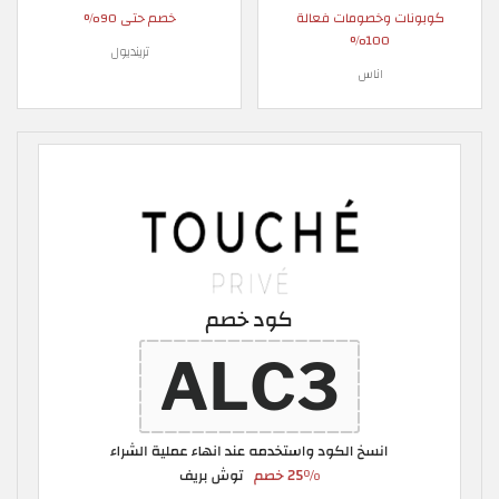
كوبونات وخصومات فعالة
خصم حتى 90%
100%
ترينديول
اناس