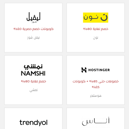
خصم لغاية 80%
كوبونات خصم حصرية 10%
نون
ليفل شوز
خصومات حتى 85% + كوبونات
خصم لغاية 80%
15%
نمشي
هوستنجر