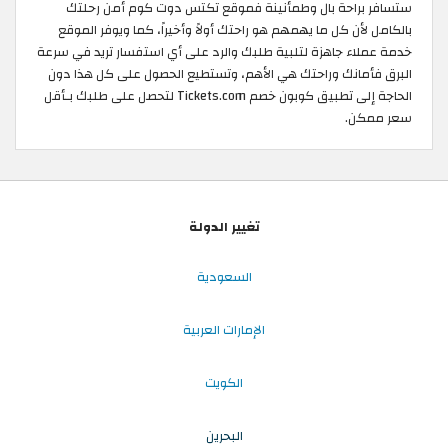
ستسافر براحة بال وطمأنينة فموقع تكتس دوت كوم أمن رحلتك
بالكامل لأن كل ما يهمهم هو راحتك أولاً وأخيراً، كما ويوفر الموقع
خدمة عملاء جاهزة لتلبية طلبك والرد على أي استفسار تريد في سرعة
البرق فأمانك وراحتك هي الأهم، وتستطيع الحصول على كل هذا دون
الحاجة إلى تطبيق كوبون خصم Tickets.com لتحصل على طلبك بـأقل
سعر ممكن.
تغيير الدولة
السعودية
الإمارات العربية
الكويت
البحرين