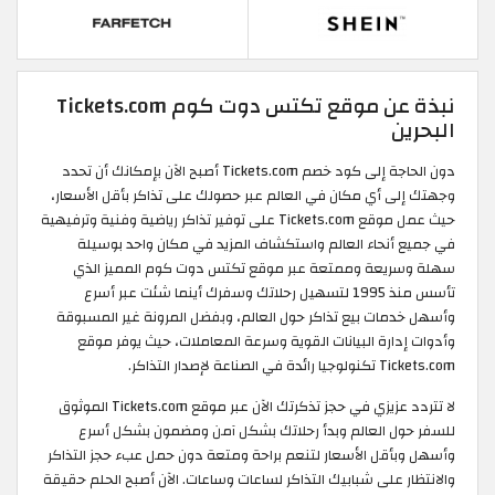
نبذة عن موقع تكتس دوت كوم Tickets.com
البحرين
دون الحاجة إلى كود خصم Tickets.com أصبح الآن بإمكانك أن تحدد
وجهتك إلى أي مكان في العالم عبر حصولك على تذاكر بأقل الأسعار،
حيث عمل موقع Tickets.com على توفير تذاكر رياضية وفنية وترفيهية
في جميع أنحاء العالم واستكشاف المزيد في مكان واحد بوسيلة
سهلة وسريعة وممتعة عبر موقع تكتس دوت كوم المميز الذي
تأسس منذ 1995 لتسهيل رحلاتك وسفرك أينما شئت عبر أسرع
وأسهل خدمات بيع تذاكر حول العالم، وبفضل المرونة غير المسبوقة
وأدوات إدارة البيانات القوية وسرعة المعاملات، حيث يوفر موقع
Tickets.com تكنولوجيا رائدة في الصناعة لإصدار التذاكر.
لا تتردد عزيزي في حجز تذكرتك الآن عبر موقع Tickets.com الموثوق
للسفر حول العالم وبدأ رحلاتك بشكل آمن ومضمون بشكل أسرع
وأسهل وبأقل الأسعار لتنعم براحة ومتعة دون حمل عبء حجز التذاكر
والانتظار على شبابيك التذاكر لساعات وساعات. الآن أصبح الحلم حقيقة