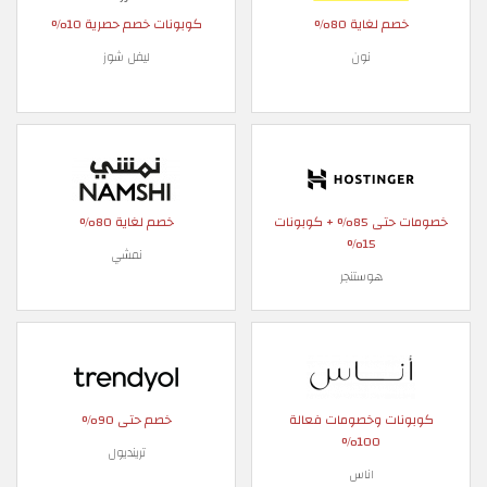
خصم لغاية 80%
كوبونات خصم حصرية 10%
نون
ليفل شوز
خصومات حتى 85% + كوبونات
خصم لغاية 80%
15%
نمشي
هوستنجر
كوبونات وخصومات فعالة
خصم حتى 90%
100%
ترينديول
اناس