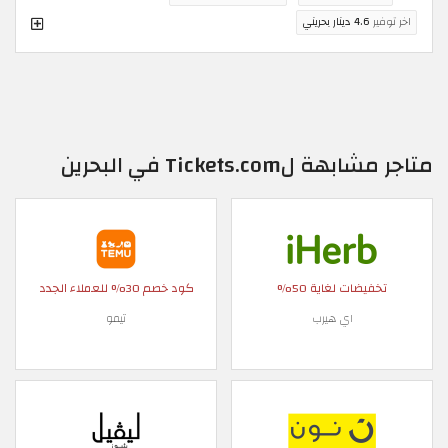
اخر توفير
4.6 دينار بحريني
متاجر مشابهة لTickets.com في البحرين
تخفيضات لغاية 50%
كود خصم 30% للعملاء الجدد
اي هيرب
تيمو