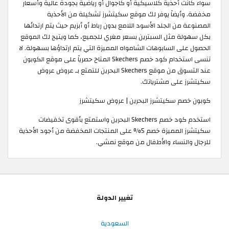
سواء كانت أحذية كلاسيكية أو كاجوال أو رياضية بجودة عالية وأسعار
مخفضة. وأيضاً يوفر لك موقع سكيتشرز تشكيلة من الأحذية
المصنوعة من الجلد الأسود اللامع بدون رباط أو أبزيم حيث يتم ارتدائها
بكل سهولة مثل السبترين بسعر مغري للجميع، كما ويتيح لك الموقع
الحصول على السابوهات الشامواه المميزة التي يتم ارتداؤها بسهولة. لا
تنسى استخدام كود خصم Skechers المتاح حصرياً على موقع الكوبون
عند التسوق من موقع Skechers البحرين للتمتع بـ عروض عروض
سكيتشرز على مشترياتك.
كوبون خصم سكيتشرز البحرين | عروض سكيتشرز
استخدم كود خصم Skechers البحرين واستمتع بأقوى تخفيضات
سكيتشرز المميزة خصم 5% على المنتجات المخفضة من أجود الأحذية
للرجال والنساء والأطفال من موقع نمشي.
تغيير الدولة
السعودية