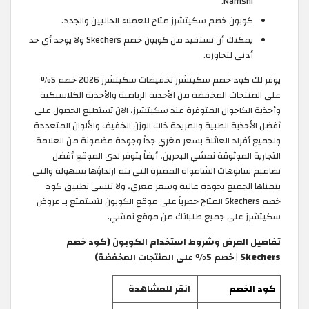
Namshi.
كوبون خصم سكيتشرز متاح للعملاء الحاليين والجدد.
يمكنك أن تستفيد من كوبون خصم Skechers ولا يوجد أي حد
أدنى لتجاوزه.
يوفر لك كود خصم سكيتشرز تخفيضات سكيتشرز 2026 خصم 5%
على المنتجات المخفضة من الأحذية الرياضية والأحذية الكلاسيكية
وأحذية الكاجوال المتوفرة عند سكيتشرز، الان تستطيع الحصول على
أفضل الأحذية الطبية والمريحة ذات الوزن الخفيف والألوان المتعددة
ولجميع أفراد العائلة بسعر مغري جداً وجودة مضمونة من العلامة
التجارية الموثوقة نمشي البحرين، أيضاً يتوفر لدى الموقع أفضل
تصاميم سابوهات الشامواه المميزة التي يتم ارتداؤها بسهولة والتي
يتمناها الجميع بجودة عالية وسعر مغري، ولا تنسى تطبيق كود
خصم Skechers المتاح حصرياً على موقع الكوبون لتستمتع بـ عروض
سكيتشرز على جميع طلباتك من موقع نمشي.
تفاصيل العرض وشروط استخدام الكوبون (كود خصم
Skechers | خصم 5% على المنتجات المخفضة)
كود الخصم
انقر للمشاهدة