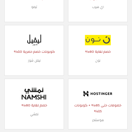
اي هيرب
تيمو
خصم لغاية 80%
كوبونات خصم حصرية 10%
نون
ليفل شوز
خصومات حتى 85% + كوبونات
خصم لغاية 80%
15%
نمشي
هوستنجر