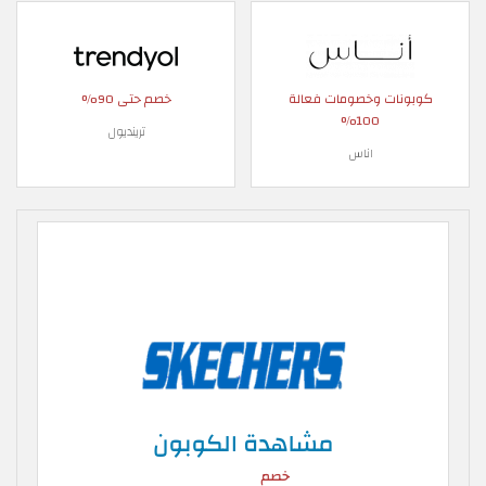
كوبونات وخصومات فعالة
خصم حتى 90%
100%
ترينديول
اناس