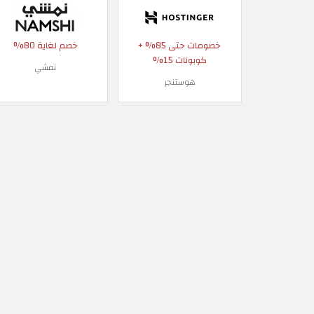
خصومات حتى 85% +
خصم لغاية 80%
كوبونات 15%
نمشي
هوستنجر