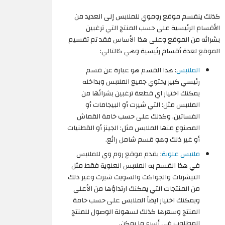
كذلك ينقسم موقع روموي للملابس إلى العديد من
الأقسام الرئيسية على حسب المنتج التي ترغبين
بشرائه من الموقع وعلى هذا الأساس فقد تم تقسيم
الموقع لعدة أقسام رئيسية وهي كالتالي:
الملابس
: هذا القسم هو عبارة عن قسم
رئيسي كبير يحتوي جميع الملابس وبداخله
يمكنك اختيار اي قطعة ترغبين بشرائها من
الملابس مثل: التي شيرت أو البيجامات أو
الفساتين. وكذلك على حسب خامة القماش
المصنوع منها الملابس مثل: الجينز أو القطنيات
أو غير ذلك وهو قسم شامل رائع.
ملابس علوية
: يقدم موقع روم وي للملابس
في هذا القسم به الملابس العلوية فقط مثل
التيشرتات والجواكت والسويت شيرت وغير ذلك
من المنتجات التي يمكنك ارتداؤها من الأعلى
ويمكنك اختيار ايضاً الملابس على حسب خامة
المنتج وسعرها كذلك لسهولة الوصول للمنتج
المطلوب في أسرع ما يمكن.