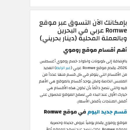
بإمكانك الآن التسوق عبر موقع
Romwe عربي في البحرين
وبالعملة المحلية (دينار بحريني)
أهم أقسام موقع روموي
بالإضافة إلى كوبونات واكواد خصم روموي أغسطس
2026، يقدم موقع Romwe عربي (
عبر الرابط
) العديد
من الأقسام التي يتوفر في كل قسم منها عدداً من
الملابس الخاصة ولكن يوجد أقسام بالموقع هي الأهم
فيه والتي ننصح دائماً بأن تكون هذه الأقسام هي
خيارك الأول عند البدء في تصفح الموقع للحصول على
أفضل المنتجات بأفضل الأسعار.
قسم جديد اليوم
في موقع Romwe
موقع روموي يقدم يومياً عروض جديدة وحصرية
لموقع Romwe. لذلك ننصح عند تصفح الموقع أولاً