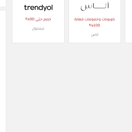
كوبونات وخصومات فعالة
خصم حتى 90%
100%
ترينديول
اناس