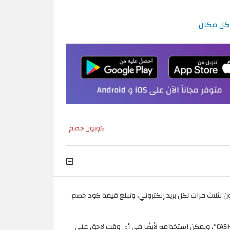
كوبون خصم
م كوبون لثلاث مرات لكل بريد إلكتروني، وتبلغ قيمة كود خصم
كما يمكن للعميل أن يستفيد من سيتم إضافة ١٠٪ من قيمة ما تم دفعه على شكل رصيد في محفظة كرم وذلك باستخدام كوبون"CASHBACK"، ويمكن استخدامه لأيضًا في أي وقت لاحق على