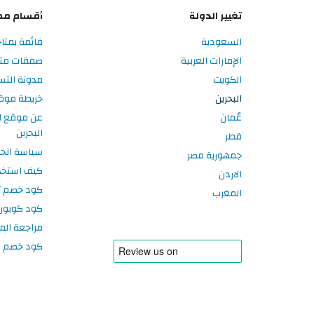
تغيير الدولة
أقسام مم
السعودية
قائمة بمتاج
الإمارات العربية
صفقات متاج
الكويت
مدونة التس
البحرين
خريطة موق
عُمان
عن موقع ا
البحرين
قطر
سياسة الخ
جمهورية مصر
كيف استخد
الاردن
كود خصم تر
المغرب
كود كوبون
مراجعة الم
كود خصم سبورتر