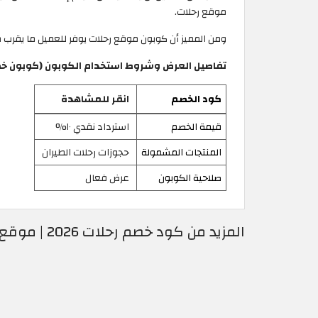
موقع رحلات.
ومن المميز أن كوبون موقع رحلات يوفر للعميل ما يقرب 
تفاصيل العرض وشروط استخدام الكوبون (كوبون خص
كود الخصم
انقر للمشاهدة
قيمة الخصم
استرداد نقدي ١٠%
المنتجات المشمولة
حجوزات رحلات الطيران
صلاحية الكوبون
عرض فعال
المزيد من كود خصم رحلات 2026 | موقع rehlat مضمون لمحبي السفر في كل مكان