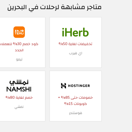
متاجر مشابهة لرحلات في البحرين
تخفيضات لغاية 50%
كود خصم 30% للعملاء
الجدد
اي هيرب
تيمو
خصومات حتى 85% +
خصم لغاية 80%
كوبونات 15%
نمشي
هوستنجر