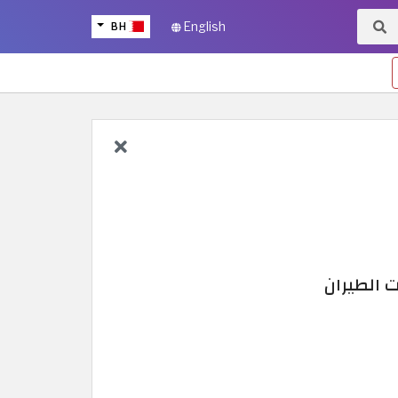
BH
English