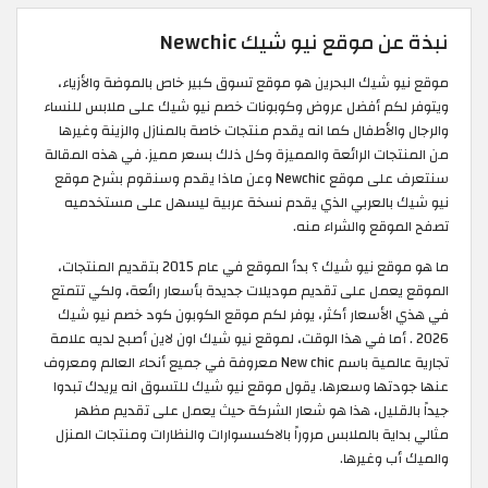
نبذة عن موقع نيو شيك Newchic
موقع نيو شيك البحرين هو موقع تسوق كبير خاص بالموضة والأزياء،
ويتوفر لكم أفضل عروض وكوبونات خصم نيو شيك على ملابس للنساء
والرجال والأطفال كما انه يقدم منتجات خاصة بالمنازل والزينة وغيرها
من المنتجات الرائعة والمميزة وكل ذلك بسعر مميز. في هذه المقالة
سنتعرف على موقع Newchic وعن ماذا يقدم وسنقوم بشرح موقع
نيو شيك بالعربي الذي يقدم نسخة عربية ليسهل على مستخدميه
تصفح الموقع والشراء منه.
ما هو موقع نيو شيك ؟ بدأ الموقع في عام 2015 بتقديم المنتجات،
الموقع يعمل على تقديم موديلات جديدة بأسعار رائعة، ولكي تتمتع
في هذي الأسعار أكثر، يوفر لكم موقع الكوبون كود خصم نيو شيك
2026 . أما في هذا الوقت، لموقع نيو شيك اون لاين أصبح لديه علامة
تجارية عالمية باسم New chic معروفة في جميع أنحاء العالم ومعروف
عنها جودتها وسعرها. يقول موقع نيو شيك للتسوق انه يريدك تبدوا
جيداً بالقليل، هذا هو شعار الشركة حيث يعمل على تقديم مظهر
مثالي بداية بالملابس مروراً بالاكسسوارات والنظارات ومنتجات المنزل
والميك أب وغيرها.