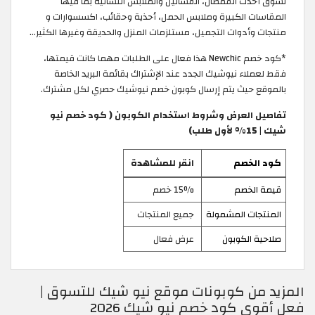
تسوق أحدث القمصان، الفساتين والملابس النسائية بما فيها
المقاسات الكبيرة وملابس الحمل، أحذية وحقائب، اكسسوارات و
منتجات وأدوات التجميل، مستلزمات المنزل والحديقة وغيرها الكثير…
*كود خصم Newchic هذا فعال على الطلبات مهما كانت قيمتها،
فقط لعملاء نيوشيك الجدد عند الإشتراك بقائمة البريد الخاصة
بالموقع حيث يتم إرسال كوبون خصم نيوشيك حصري لكل مشترك.
تفاصيل العرض وشروط استخدام الكوبون ( كود خصم نيو
شيك | 15% لأول طلب)
كود الخصم
انقر للمشاهدة
قيمة الخصم
15% خصم
المنتجات المشمولة
جميع المنتجات
صلاحية الكوبون
عرض فعال
المزيد من كوبونات موقع نيو شيك للتسوق |
فعل أقوى كود خصم نيو شيك 2026