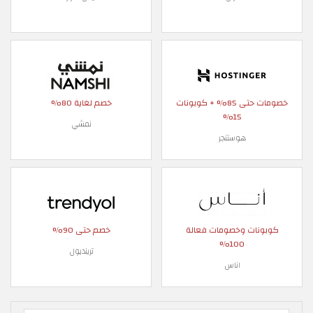
خصومات حتى 85% + كوبونات
خصم لغاية 80%
15%
نمشي
هوستنجر
كوبونات وخصومات فعالة
خصم حتى 90%
100%
ترينديول
اناس