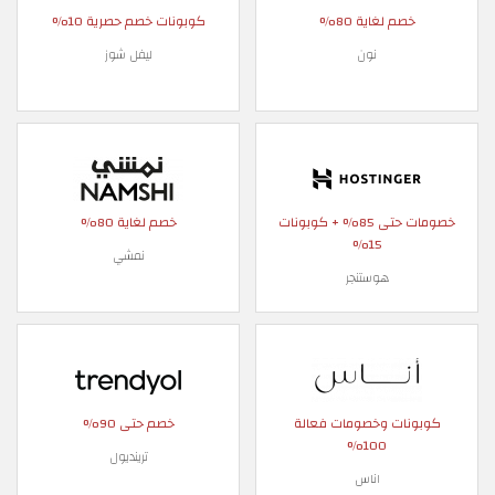
خصم لغاية 80%
كوبونات خصم حصرية 10%
نون
ليفل شوز
خصومات حتى 85% + كوبونات
خصم لغاية 80%
15%
نمشي
هوستنجر
كوبونات وخصومات فعالة
خصم حتى 90%
100%
ترينديول
اناس