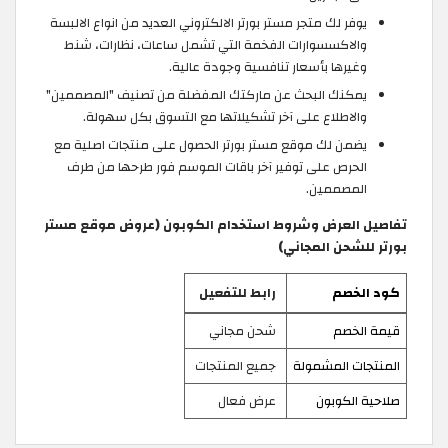
يوفر لك متجر مستر بورتر الالكتروني العديد من انواع الالبسة
والاكسسوارات الفخمة التي تشمل ساعات، نظارات، شنط
وغيرها بأسعار تنافسية وجودة عالية.
يمكنك البحث عن ماركتك المفضلة من تصنيف "المصممين"
والاطلاع على آخر تشكيلاتها مع التسوق بكل سهولة.
يضمن لك موقع مستر بورتر الحصول على منتجات اصلية مع
الحرص على توفير آخر باقات الموسم فور طرحها من طرف
المصممين.
تفاصيل العرض وشروط استخدام الكوبون (عروض موقع مستر
بورتر للشحن المجاني)
كود الخصم
رابط للتفعيل
قيمة الخصم
شحن مجاني
المنتجات المشمولة
جميع المنتجات
صلاحية الكوبون
عرض فعال