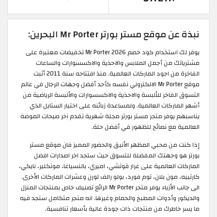
نبذة عن موقع مستر بورتر Mr Porter البحرين:
يوفر لك استخدام كود خصم Mr Porter 2026 تخفيضات معتبرة على
مشترياتك من أجمل الملابس والاحذية والاكسسوارات والساعات
الفاخرة من اجود الماركات العالمية. منذ افتتاحه سنة 2011 أثبت
موقع Mr Porter الالكتروني نفسه كأحد أفضل وجهات الرجال في عالم
التسوق الفاخر للألبسة والاحذية والاكسسوارات والألبسة الرياضية من
أشهر الماركات العالمية. ولمساعدة زبائنه على اختيار الستايل الذي
يناسبهم يوفر متجر مستر بورتر مجلة شهرية تقدم آخر صيحات الموضة
العالمية مع نصائح للظهور في أفضل حلة.
إذا كنت من محبي المظهر الأنيق والحضور المميز فان موقع مستر
بورتر هو وجهتك المفضلة للتسوق حيث ستجد اخر اصدارات افضل
الماركات العالمية على غرار قوتشي، اميري، بالنسياغا، مونكلير، نايكي،
كارتييه، مون بلان، توم فورد، بولو رالف لورن وعشرات الماركات الأخرى.
الى جانب الأزياء يوفر متجر Mr Porter الرائع تصنيف خاص بمنتجات المنزل
والديكور وأدوات المطبخ والحمام وغيرها. انه متجر متكامل ستجد فيه
ما يسر خاطرك من منتجات ذات جودة عالية بأسعار تنافسية.