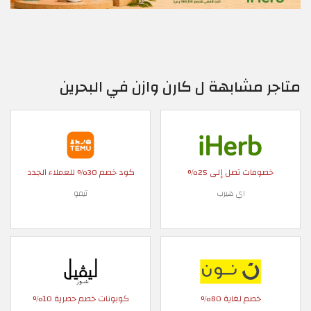
متاجر مشابهة ل كارن وازن في البحرين
خصومات تصل إلى 25%
كود خصم 30% للعملاء الجدد
اي هيرب
تيمو
خصم لغاية 80%
كوبونات خصم حصرية 10%