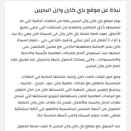
نبذة عن موقع باي كارن وازن البحرين
يوفر موقع باي كارن وازن البحرين باقة من النظارات الراقية التي تم
تصميمها بأدق التفاصيل وبالعديد من الستايلات التي ترضي جميع
الأذواق. تعود قصة علامة باي كارن وازن الى السيدة كارن وهي ربة بيت
و أم لـ 3 أطفال من أصل لبناني وتقيم حاليًا في دبي ، تقوم السيدة
كارن بنشر الايجابية ومظهرها الخارجي مع ملايين المتابعين على
حسابها حيث تستعرض أفخم الماركات العالمية للألبسة والاحذية
والاكسسوارات ، والتي يمكنك الحصول عليها بتخفيض عند تطبيق كود
خصم كارن وازن البحرين.
ومع مرور الوقت قامت كارن بإنشاء علامتها التجارية في النظارات
الشمسية بالتعاون مع ماركات عالمية مثل ديور ، فندي ، كارتييه ،
بريتلينغ ولويس فيتون. الشهرة التي اكتسبتها كارن من خلال التعاون
مع البراندات العالمية قامت باستغلالها للترويج لمنتجاتها التي تشمل
نظارات الرجال والنساء والأطفال. تضمن لك نظارات كارن وازن الحماية
القصوى من أشعة الشمس البنفسجية والظهور في أناقة استثنائية
تضاهي طلات نجوم السينما والفن بأسعار مناسبة جدًا.
عند التسوق مع موقع باي كارن وازن البحرين لا تفوت فرصة الحصول