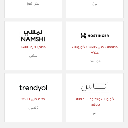
نون
ليفل شوز
خصومات حتى 85% + كوبونات
خصم لغاية 80%
15%
نمشي
هوستنجر
كوبونات وخصومات فعالة
خصم حتى 90%
100%
ترينديول
اناس