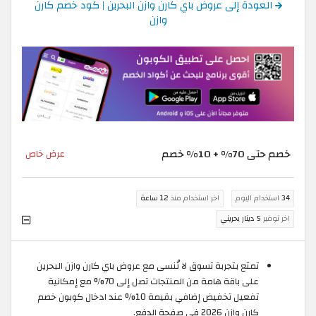
العودة إلى عروض باي كارن وازن البحرين | كود خصم كارن
وازن
خصم حتى 70% + 10% خصم
عرض خاص
34
استخدام اليوم
اخر استخدام منذ
12 ساعة
اخر توفير
5 دينار بحريني
تمتع بتجربة تسوق لا تُنسى مع عروض باي كارن وازن البحرين
على باقة هامة من المنتجات تصل إلى 70% مع إمكانية
تفعيل تخفيض إضافي بقيمة 10% عند ادخال كوبون خصم
كارن وازن 2026 في صفحة الدفع.