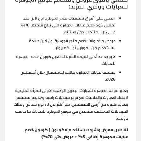
للعبايات ووفري المزيد:
احصلي على أقوى تخفيضات متجر الجوهرة اون لاين عند
تفعيل كود خصم عبايات الجوهرة التي تبلغ قيمتها 70%
على كل المنتجات دون استثناء.
عروض وكوبونات خصم متجر الجوهرة اون لاين صالحة
للاستخدام من الموبايل أو الكمبيوتر.
لا يوجد حد أدنى لقيمة الشراء لتفعيل كوبون خصم الجوهرة
للعبايات.
قسيمة عبايات الجوهرة صالحة للاستعمال خلال أغسطس
2026.
يعتبر موقع الجوهرة للعبايات البحرين الوجهة الاولى للمرأة الخليجية
لاقتناء العبايات والجلابيات مع توفر موديلات راقية وجديدة مصممة
بعناية كبيرة من أرقى المصممين. مع أكثر من 30 نوع قماش ومئات
الموديلات المختلفة ستجدين في موقع الجوهرة للعبايات ما يناسب
ذوقك.
تفاصيل العرض وشروط استخدام الكوبون ( كوبون خصم
عبايات الجوهرة إضافي 5% + عروض حتى 70%)