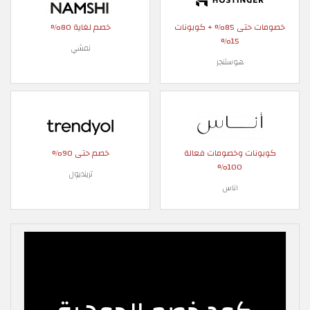
خصومات حتى 85% + كوبونات
خصم لغاية 80%
15%
نمشي
هوستنجر
كوبونات وخصومات فعالة
خصم حتى 90%
100%
ترينديول
اناس