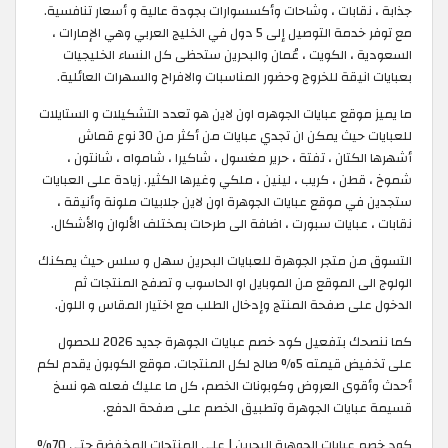
جذابة ، نقابات ، وشاحات وأكسسوارات بجودة عالية و أسعار تنافسية.
مع توفر خدمة التوصيل إلى 5 دول في الخليج العربي وهي الإمارات ،
السعودية ، الكويت ، عُمان والبحرين ستحظى كل النساء الخليجيات
بعبايات انيقة للخروج وحضور المناسبات والافراح والسهرات العائلية.
ما يميز موقع عبايات الجوهره اون لاين هو تعدد التشكيلات و الستايلات
للعبايات حيث يمكن ان تجدي عبايات من أكثر من 30 نوع قماش
أشهرها الكتان ، تفتة ، حرير مغسول ، شاكيرا ، شامواه ، شانتون ،
شموخ ، قطن ، كريب ، لينين ، ملكي وغيرها الكثير. زيادة على العبايات
ستجدين في موقع عبايات الجوهرة اون لاين جلابيات ملونة وأنيقة ،
نقابات ، عبايات سبورت ، اضافة الى طرحات بمختلف الألوان والأشكال.
التسوق من متجر الجوهرة للعبايات البحرين سهل و سلس حيث يمكنك
الولوج الى الموقع من الموبايل او الحاسوب و تصفح المنتجات ثم
الدخول على صفحة المنتج وإدخال الطلب مع اختيار المقاس و اللون.
كما ننصحك بتفعيل كود خصم عبايات الجوهرة جديد 2026 للحصول
على تخفيض قيمته 5% صالح لكل المنتجات. موقع الكوبون يقدم لكم
أحدث وأقوى العروض وكوبونات الخصم، كل ما عليك فعله هو نسخ
قسيمة عبايات الجوهرة وتطبيق الخصم على صفحة الدفع.
كود خصم عبايات الجوهرة البحرين | على المنتجات المخفضة حتى 70%