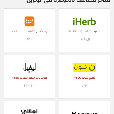
متاجر مشابهة لالجوهرة في البحرين
خصومات تصل إلى 25%
كود خصم 30% للعملاء الجدد
اي هيرب
تيمو
خصم لغاية 80%
كوبونات خصم حصرية 10%
نون
ليفل شوز