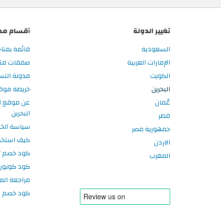
تغيير الدولة
أقسام مم
السعودية
قائمة بمتاج
الإمارات العربية
صفقات متاج
الكويت
مدونة التس
البحرين
خريطة موق
عُمان
عن موقع ا
البحرين
قطر
سياسة الخ
جمهورية مصر
كيف استخد
الاردن
كود خصم تر
المغرب
كود كوبون
مراجعة الم
كود خصم سبورتر