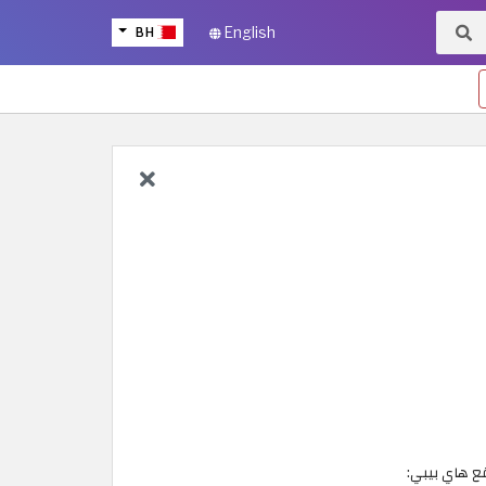
BH
English
ع هاي بيبي: