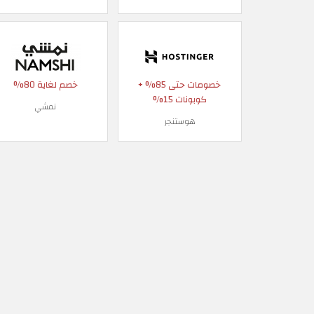
خصومات حتى 85% +
خصم لغاية 80%
كوبونات 15%
نمشي
هوستنجر