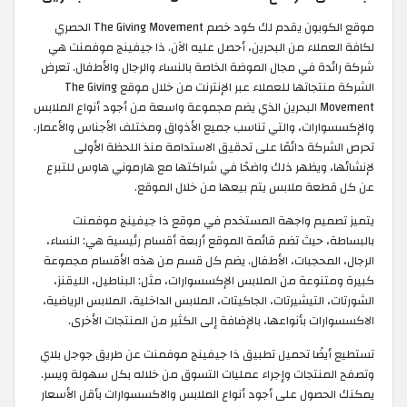
موقع الكوبون يقدم لك كود خصم The Giving Movement الحصري
لكافة العملاء من البحرين، أحصل عليه الآن. ذا جيفينج موفمنت هي
شركة رائدة في مجال الموضة الخاصة بالنساء والرجال والأطفال. تعرض
الشركة منتجاتها للعملاء عبر الإنترنت من خلال موقع The Giving
Movement البحرين الذي يضم مجموعة واسعة من أجود أنواع الملابس
والإكسسوارات، والتي تناسب جميع الأذواق ومختلف الأجناس والأعمار.
تحرص الشركة دائمًا على تحقيق الاستدامة منذ اللحظة الأولى
لإنشائها، ويظهر ذلك واضحًا في شراكتها مع هارموني هاوس للتبرع
عن كل قطعة ملابس يتم بيعها من خلال الموقع.
يتميز تصميم واجهة المستخدم في موقع ذا جيفينج موفمنت
بالبساطة، حيث تضم قائمة الموقع أربعة أقسام رئيسية هي: النساء،
الرجال، المحجبات، الأطفال. يضم كل قسم من هذه الأقسام مجموعة
كبيرة ومتنوعة من الملابس الإكسسوارات، مثل: البناطيل، الليقنز،
الشورتات، التيشيرتات، الجاكيتات، الملابس الداخلية، الملابس الرياضية،
الاكسسوارات بأنواعها، بالإضافة إلى الكثير من المنتجات الأخرى.
تستطيع أيضًا تحميل تطبيق ذا جيفينج موفمنت عن طريق جوجل بلاي
وتصفح المنتجات وإجراء عمليات التسوق من خلاله بكل سهولة ويسر.
يمكنك الحصول على أجود أنواع الملابس والاكسسوارات بأقل الأسعار