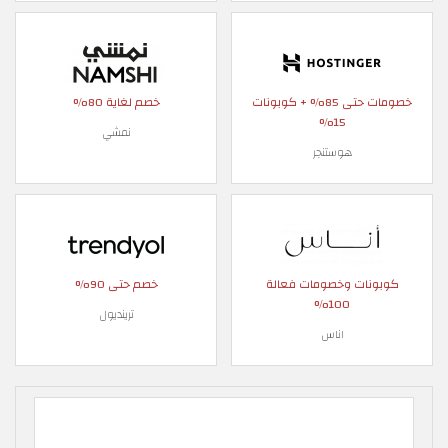
خصومات حتى 85% + كوبونات
خصم لغاية 80%
15%
نمشي
هوستنجر
كوبونات وخصومات فعالة
خصم حتى 90%
100%
ترينديول
اناس