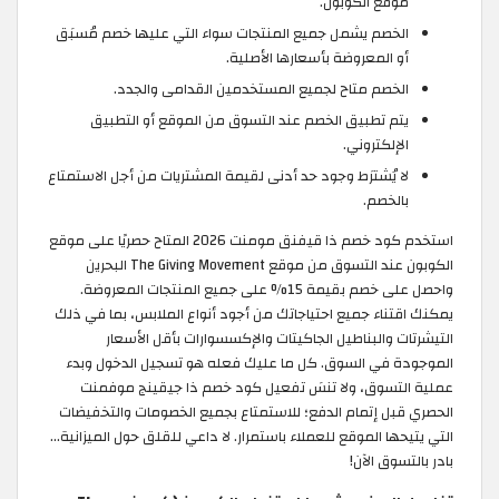
موقع الكوبون.
الخصم يشمل جميع المنتجات سواء التي عليها خصم مُسبَق
أو المعروضة بأسعارها الأصلية.
الخصم متاح لجميع المستخدمين القدامى والجدد.
يتم تطبيق الخصم عند التسوق من الموقع أو التطبيق
الإلكتروني.
لا يُشترَط وجود حد أدنى لقيمة المشتريات من أجل الاستمتاع
بالخصم.
استخدم كود خصم ذا قيفنق مومنت 2026 المتاح حصريًا على موقع
الكوبون عند التسوق من موقع The Giving Movement البحرين
واحصل على خصم بقيمة 15% على جميع المنتجات المعروضة.
يمكنك اقتناء جميع احتياجاتك من أجود أنواع الملابس، بما في ذلك
التيشرتات والبناطيل الجاكيتات والإكسسوارات بأقل الأسعار
الموجودة في السوق. كل ما عليك فعله هو تسجيل الدخول وبدء
عملية التسوق، ولا تنسَ تفعيل كود خصم ذا جيقينج موفمنت
الحصري قبل إتمام الدفع؛ للاستمتاع بجميع الخصومات والتخفيضات
التي يتيحها الموقع للعملاء باستمرار. لا داعي للقلق حول الميزانية…
بادر بالتسوق الآن!