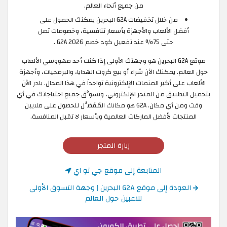
من جميع أنحاء العالم.
من خلال تخفيضات G2A البحرين يمكنك الحصول على
أفضل الألعاب والأجهزة بأسعار تنافسية، وخصومات تصل
حتى 75% عند تفعيل كود خصم G2A 2026 .
موقع G2A البحرين هو وجهتك الأولى إذا كنت أحد مهووسي الألعاب
حول العالم. يمكنك الآن شراء أو بيع كروت الهدايا، والبرمجيات، وأجهزة
الألعاب على أكبر المنصات الإلكترونية تواجداً في هذا المجال. بادر الآن
بتحميل التطبيق من المتجر الإلكتروني، وتسوَّق جميع احتياجاتك في أي
وقت ومن أي مكان. G2A هو مكانك المُفَضَّل للحصول على ملايين
المنتجات لأفضل الماركات العالمية وبأسعار لا تقبل المنافسة.
زيارة المتجر
المتابعة إلى موقع جي تو اي
العودة إلى موقع G2A البحرين | وجهة التسوق الأولى
للاعبين حول العالم