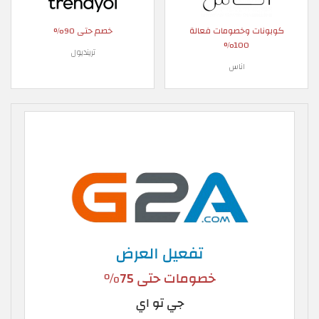
كوبونات وخصومات فعالة
خصم حتى 90%
100%
ترينديول
اناس