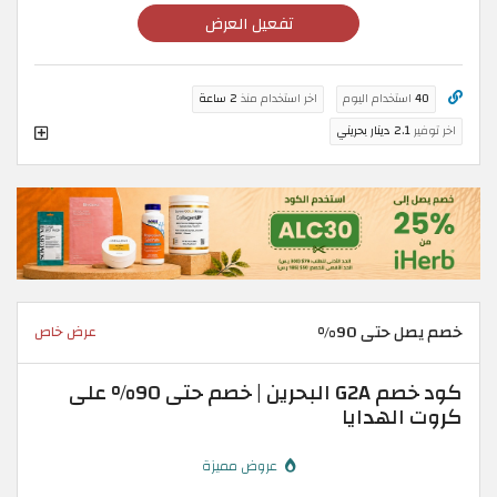
تفعيل العرض
40
استخدام اليوم
اخر استخدام منذ
2 ساعة
اخر توفير
2.1 دينار بحريني
خصم يصل حتى 90%
عرض خاص
كود خصم G2A البحرين | خصم حتى 90% على
كروت الهدايا
عروض مميزة