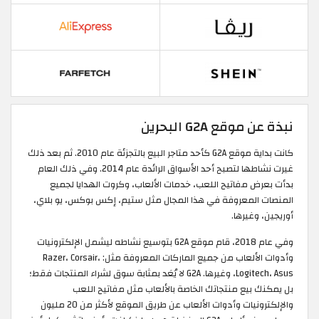
نبذة عن موقع G2A البحرين
كانت بداية موقع G2A كأحد متاجر البيع بالتجزئة عام 2010. ثم بعد ذلك
غيرت نشاطها لتصبح أحد الأسواق الرائدة عام 2014. وفي ذلك العام
بدأت بعرض مفاتيح اللعب، خدمات الألعاب، وكروت الهدايا لجميع
المنصات المعروفة في هذا المجال مثل ستيم، إكس بوكس، يو بلاي،
أوريجين، وغيرها.
وفي عام 2018، قام موقع G2A بتوسيع نشاطه ليشمل الإلكترونيات
وأدوات الألعاب من جميع الماركات المعروفة مثل: Razer، Corsair،
Logitech، Asus، وغيرها. G2A لا يُعَد بمثابة سوق لشراء المنتجات فقط؛
بل يمكنك بيع منتجاتك الخاصة بالألعاب مثل مفاتيح اللعب
والإلكترونيات وأدوات الألعاب عن طريق الموقع لأكثر من 20 مليون