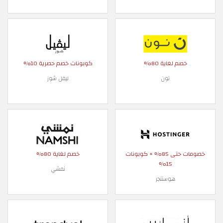
خصم لغاية 80%
كوبونات خصم حصرية 10%
نون
ليفل شوز
خصومات حتى 85% + كوبونات
خصم لغاية 80%
15%
نمشي
هوستنجر