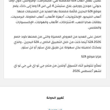
عميل. بعض ألعاب G2A المفضلة هي: ماينكرافت، أوفرواتش، كول أوف
ديوتي: مودرن وورفير، بلاي ستيشن 4 (بي اس 4) وما إلى ذلك. يضم
موقع G2A البحرين قائمة مفصلة بها العديد من التصنيفات منها:
ألعاب الفيديو، الإلكترونيات، أجهزة الألعاب، ألعاب الطاولة، البرمجيات،
بطاقات هدايا اللعب، الاشتراكات، الألعاب والهوايات، الإكسسوارات
والملابس.
احصل على العديد من العروض المميزة والتي من ضمنها كود خصم
G2A 2026 أينما كنت من خلال التطبيق الخاص بـ G2A البحرين ، والذي
يمكنك تحميله بكل سهولة عن طريق بلاي ستور أو آبل ستور.
مزايا موقع G2A
نصائح للتوفير اثناء التسوق أونلاين من متجر جي تو اي في جي تو اي
لشهر أغسطس 2026
تغيير الدولة