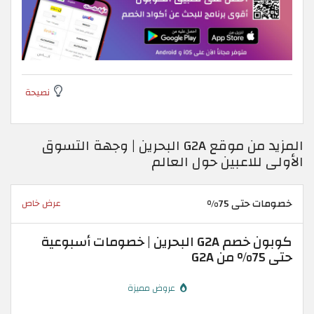
نصيحة
المزيد من موقع G2A البحرين | وجهة التسوق
الأولى للاعبين حول العالم
خصومات حتى 75%
عرض خاص
كوبون خصم G2A البحرين | خصومات أسبوعية
حتى 75% من G2A
عروض مميزة