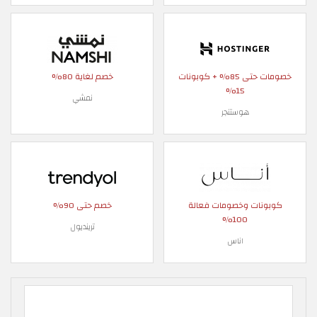
خصومات حتى 85% + كوبونات
خصم لغاية 80%
15%
نمشي
هوستنجر
كوبونات وخصومات فعالة
خصم حتى 90%
100%
ترينديول
اناس