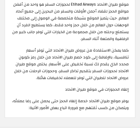
موقع طيران الاتحاد Etihad Airways لحجوزات السفر هو واحد من أفضل
مواقع الحجز لقضاء أجمل الأوقات والسفر من البحرين إلى جميع أنحاء
العالم. حيث يتميز الموقع بشبكة متخصصة في الوصول إلى مختلف
الوجهات حول العالم من خلال حجز واحد فقط، كما يستطيع الفرد أن
يستمتع برحلته من خلال مجموعة من الخيارات التي توفر جانب كبير من
الرفاهية والمتعة أثناء السفر.
كما يمكن الاستفادة من عروض طيران الاتحاد التي توفر أسعار
تنافسية، بالإضافة إلى كود خصم طيران الاتحاد من خلال رمز كوبون
محدد الذي يقدم لك نسبة تخفيض على الأسعار. يختص موقع طيران
الاتحاد لحجوزات السفر بتقديم تذاكر السفر، وحجوزات الرحلات من خلال
عروض الاتحاد للطيران التي توفر للعملاء تخفيضات هائلة.
إلغاء الحجوزات في موقع طيران الاتحاد
يوفر موقع طيران الاتحاد خدمة إلغاء الحجز حتى يحصل على رضا عملائه،
ويتمكن من كسب ثقتهم مع ضرورة اتباع بعض الأمور الآتية: