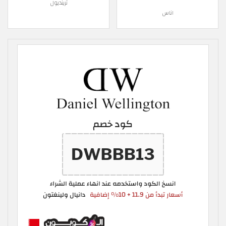
ترينديول
اناس