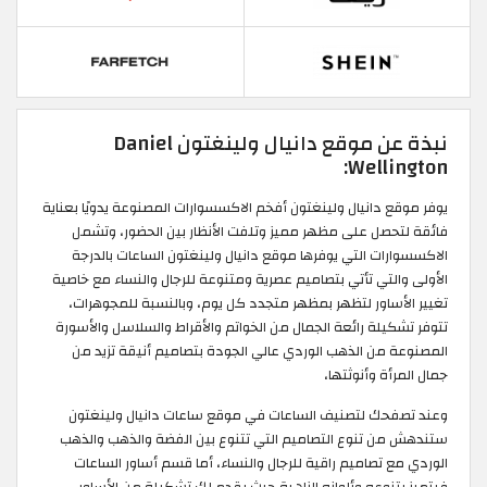
نبذة عن موقع دانيال ولينغتون Daniel
Wellington:
يوفر موقع دانيال ولينغتون أفخم الاكسسوارات المصنوعة يدويًا بعناية
فائقة لتحصل على مظهر مميز وتلفت الأنظار بين الحضور، وتشمل
الاكسسوارات التي يوفرها موقع دانيال ولينغتون الساعات بالدرجة
الأولى والتي تأتي بتصاميم عصرية ومتنوعة للرجال والنساء مع خاصية
تغيير الأساور لتظهر بمظهر متجدد كل يوم، وبالنسبة للمجوهرات،
تتوفر تشكيلة رائعة الجمال من الخواتم والأقراط والسلاسل والأسورة
المصنوعة من الذهب الوردي عالي الجودة بتصاميم أنيقة تزيد من
جمال المرأة وأنوثتها،
وعند تصفحك لتصنيف الساعات في موقع ساعات دانيال ولينغتون
ستندهش من تنوع التصاميم التي تتنوع بين الفضة والذهب والذهب
الوردي مع تصاميم راقية للرجال والنساء، أما قسم أساور الساعات
فيتميز بتنوعه وألوانه الزاهية حيث يقدم لك تشكيلة من الأساور