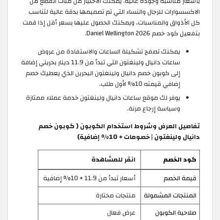
بأسعار مناسبة وجودة عالية. يمكنك الاختيار من مئات القطع من
الاكسسوارات للرجال والنساء التي تم تصميمها بدقة عالية لتناسب
كل الأذواق والمناسبات، ويمكنك الحصول عليها بسعر أقل إذا قمت
بتفعيل كود خصم Daniel Wellington 2026.
يمكنك تصفح تشكيلة الساعات والاستفادة من عروض
ساعات دانيال ولينغتون التي تبدأ من 11.9 دينار بحريني إضافة
إلى كوبون خصم دانيال ولينغتون البحرين الذي يعطيك خصم
إضافي قيمته 10% لأول طلب.
يوفر لك موقع ساعات دانيال ولينغتون خدمة عملاء ممتازة
وسياسة إرجاع مرنة.
تفاصيل العرض وشروط استخدام الكوبون ( كوبون خصم
دانيال ولينغتون | خصومات + 10% إضافية)
كود الخصم
انقر للمشاهدة
قيمة الخصم
أسعار تبدأ من 11.9 + 10% إضافية
المنتجات المشمولة
منتجات مختارة
صلاحية الكوبون
عرض فعال