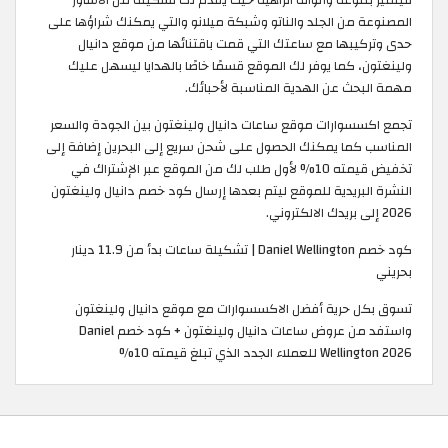
المصنوعة من الجلد والناتو وشبكة ميلانو والتي يمكنك شراؤها على
حدى وتركيبها مع ساعتك التي قمت باقتنائها من موقع دانيال
ولينغتون، كما يوفر لك الموقع قسمًا خاصًا بالهدايا ليسهل عليك
مهمة البحث عن الهدية المناسبة لأحبائك.
تجمع اكسسوارات موقع ساعات دانيال ولينغتون بين الجودة والسعر
المناسب كما يمكنك الحصول على شحن سريع إلى البحرين إضافة إلى
تخفيض قيمته 10% لأول طلب لك من الموقع عبر الإشتراك في
النشرة البريدية للموقع ليتم بعدها إرسال كود خصم دانيال ولينغتون
2026 إلى بريدك الالكتروني.
كود خصم Daniel Wellington | تشكيلة ساعات بدأ من 11.9 دينار
بحريني
تسوق بكل حرية أفضل الاكسسوارات مع موقع دانيال ولينغتون
واستفد من عروض ساعات دانيال ولينغتون + كود خصم Daniel
Wellington 2026 للعملاء الجدد الذي تبلغ قيمته 10%