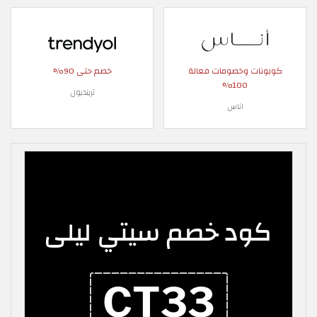
كوبونات وخصومات فعالة
خصم حتى 90%
100%
ترينديول
اناس