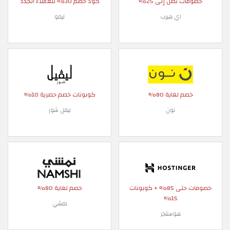
خصومات تصل إلى 25%
كود خصم 30% للعملاء الجدد
اي هيرب
تيمو
خصم لغاية 80%
كوبونات خصم حصرية 10%
نون
ليفل شوز
خصومات حتى 85% + كوبونات
خصم لغاية 80%
15%
نمشي
هوستنجر