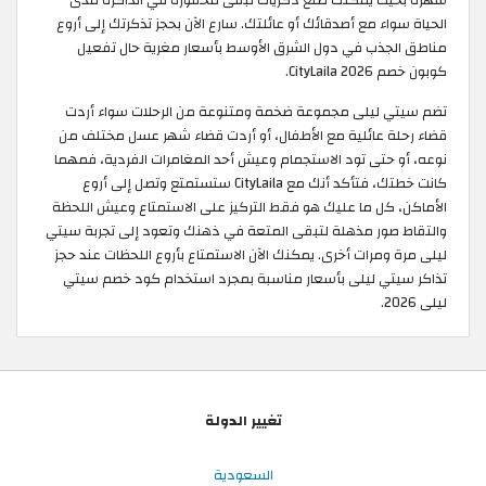
شهرة بحيث يمكنك صنع ذكريات تبقى محفورة في الذاكرة مدى
الحياة سواء مع أصدقائك أو عائلتك. سارع الآن بحجز تذكرتك إلى أروع
مناطق الجذب في دول الشرق الأوسط بأسعار مغرية حال تفعيل
كوبون خصم CityLaila 2026.
تضم سيتي ليلى مجموعة ضخمة ومتنوعة من الرحلات سواء أردت
قضاء رحلة عائلية مع الأطفال، أو أردت قضاء شهر عسل مختلف من
نوعه، أو حتى تود الاستجمام وعيش أحد المغامرات الفردية، فمهما
كانت خطتك، فتأكد أنك مع CityLaila ستستمتع وتصل إلى أروع
الأماكن، كل ما عليك هو فقط التركيز على الاستمتاع وعيش اللحظة
والتقاط صور مذهلة لتبقى المتعة في ذهنك وتعود إلى تجربة سيتي
ليلى مرة ومرات أخرى. يمكنك الآن الاستمتاع بأروع اللحظات عند حجز
تذاكر سيتي ليلى بأسعار مناسبة بمجرد استخدام كود خصم سيتي
ليلى 2026.
تغيير الدولة
السعودية