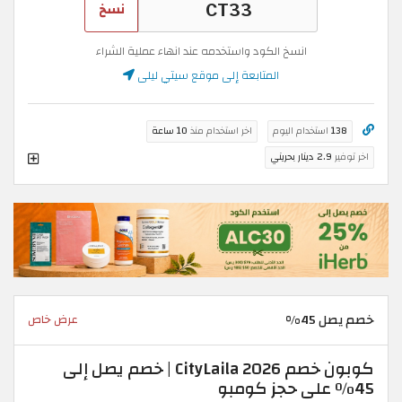
نسخ
انسخ الكود واستخدمه عند انهاء عملية الشراء
المتابعة إلى موقع سيتي ليلى
138
استخدام اليوم
اخر استخدام منذ
10 ساعة
اخر توفير
2.9 دينار بحريني
خصم يصل 45%
عرض خاص
كوبون خصم CityLaila 2026 | خصم يصل إلى
45٪ على حجز كومبو