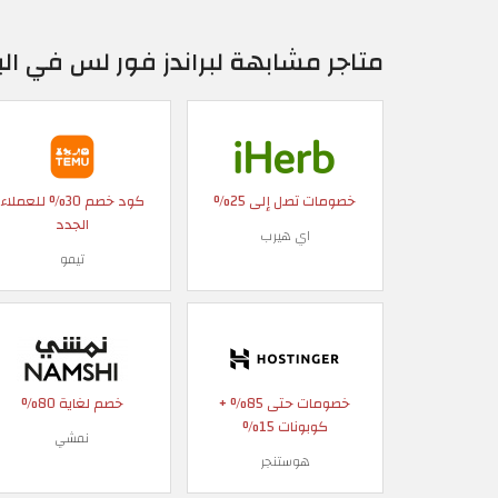
متاجر مشابهة لبراندز فور لس في الب
خصومات تصل إلى 25%
كود خصم 30% للعملاء
الجدد
اي هيرب
تيمو
خصومات حتى 85% +
خصم لغاية 80%
كوبونات 15%
نمشي
هوستنجر