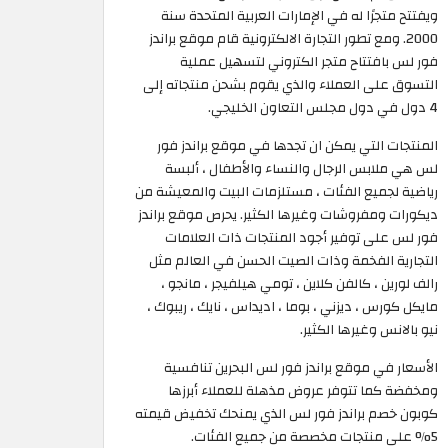
ويفتتح متجرًا له في الإمارات العربية المتحدة سنة
2000. ومع تطور التجارة الالكترونية قام موقع براندز
فور لس بافتتاح متجر الكتروني لتسهيل عملية
التسوق على العملاء والذي يقوم بشحن منتجاته إلى
4 دول في دول مجلس التعاون الخليجي.
المنتجات التي يمكن ان تجدها في موقع براندز فور
لس هي ملابس الرجال والنساء والأطفال ، ألبسة
رياضية لجميع الفئات ، مستلزمات البيت والمعيشة من
ديكورات ومفروشات وغيرها الكثير. يحرص موقع براندز
فور لس على توفير أجود المنتجات ذات العلامات
التجارية الفخمة وذات الصيت الحسن في العالم مثل
رالف لورين ، كالفن كلاين ، تومي هيلفيجر ، مانجو ،
مايكل كورس ، ديزني ، بوما ، اديداس ، نايك ، ريبوك ،
نيو بالانس وغيرها الكثير.
الأسعار في موقع براندز فور لس البحرين تنافسية
ومخفضة كما تتوفر عروض مذهلة للعملاء أبرزها
كوبون خصم براندز فور لس الذي يمنحك تخفيض قيمته
5% على منتجات مخصصة من جميع الفئات.