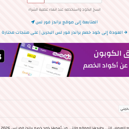
انسخ الكود واستخدمه عند انهاء عملية الشراء
المتابعة إلى موقع براندز فور لس
العودة إلى كود خصم براندز فور لس البحرين | على منتجات مختارة
ا الموقع والتي من أهمها كود خصم براندز فور لس 2026 بقيمة 5% وبحد أقصى للخصم 2.5 دينار بحريني.