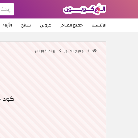
الرئيسية
جميع المتاجر
عروض
نصائح
الأزياء
جميع المتاجر
براندز فور لس
كود خص