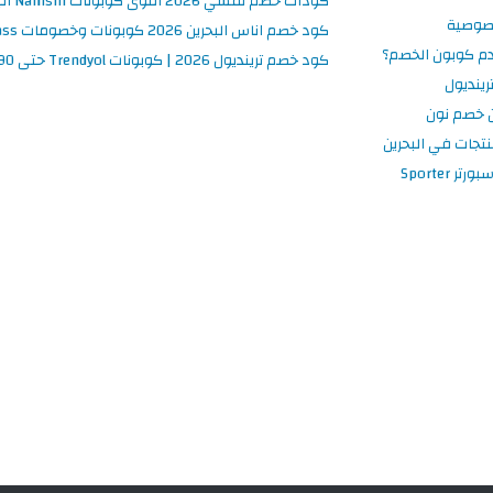
كودات خصم نمشي 2026 أقوى كوبونات Namshi البحرين فعالة ومحدثة
صوصية
كود خصم اناس البحرين 2026 كوبونات وخصومات Ounass فعالة 100%
م كوبون الخصم؟
كود خصم ترينديول 2026 | كوبونات Trendyol حتى 90% فعالة اليوم
ينديول
 خصم نون
نتجات في البحرين
 Sporter