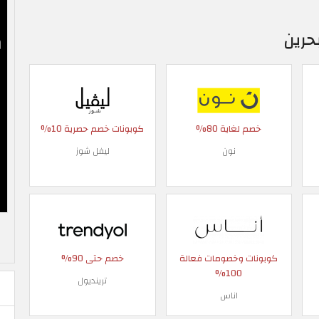
حرين
خصم لغاية 80%
كوبونات خصم حصرية 10%
نون
ليفل شوز
كوبونات وخصومات فعالة
خصم حتى 90%
100%
ترينديول
اناس