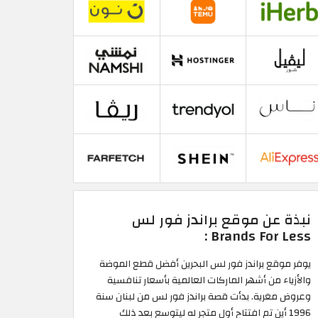
نبذة عن موقع براندز فور لس
Brands For Less :
يوفر موقع براندز فور لس البحرين أفضل قطع الموضة
والأزياء من أشهر الماركات العالمية بأسعار تنافسية
وعروض مغرية. بدأت قصة براندز فور لس من لبنان سنة
1996 أين تم افتتاح أول متجر له ليتوسع بعد ذلك