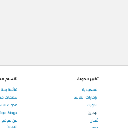
تغيير الدولة
أقسام مم
السعودية
قائمة بمتاج
الإمارات العربية
صفقات متاج
الكويت
مدونة التس
البحرين
خريطة موق
عُمان
عن موقع ا
البحرين