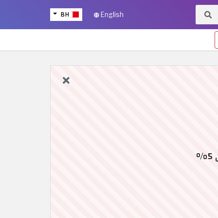
BH
English
%