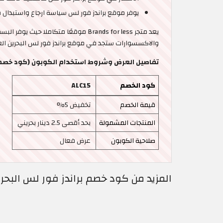
يوفر موقع براندز فور لس سياسة ارجاع واستبدال مر
يعد متجر Brands for less موقعًا مت
والاكسسوارات ستجد في موقع براندز فور لس البحرين الع
تفاصيل العرض وشروط استخدام الكوبون (كود خصم براندز فور لس | 5
كود الخصم
ALC15
قيمة الخصم
تخفيض 5%
المنتجات المشمولة
بحد أقصى 2.5 دينار بحريني
صلاحية الكوبون
عرض فعال
المزيد من كود خصم براندز فور لس البحري