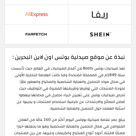
نبذة عن موقع صيدلية بوتس اون لاين البحرين :
تعد صيدليات بوتس Boots من أقدم الصيدليات في العالم حيث تأسست
سنة 1849م في المملكة المتحدة وقد كانت العلامة التجارية الأولى
في مجال مواد التجميل والعناية الشخصية والمكياج والعطور نظرًا
لجودة المنتجات التي توفرها وطريقتها المميزة في التوظيف حيث
تحرص صيدليات بوتس على تعيين خبراء تجميل في محلاتها ليعطوا
افضل النصائح والارشادات عن كيفية استخدام المنتجات و يجيبوا عن
اسئلة العملاء حول التجميل والعناية الشخصية.
يبلغ عمر علامة صيدلية بووتس اليوم أكثر من 160 عامًا من العمل
المتواصل في مجال التجميل والعناية الشخصية وهو ما يجعلها خيارا
ممتازًا لاقتناء أجود أنواع المكياج والكريمات وغيرها. من بين المنتجات