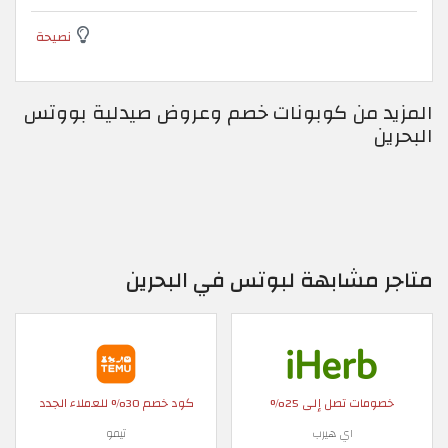
نصيحة
المزيد من كوبونات خصم وعروض صيدلية بووتس
البحرين
متاجر مشابهة لبوتس في البحرين
خصومات تصل إلى 25%
كود خصم 30% للعملاء الجدد
اي هيرب
تيمو