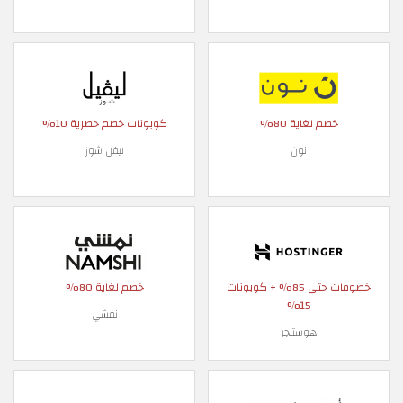
خصم لغاية 80%
كوبونات خصم حصرية 10%
نون
ليفل شوز
خصومات حتى 85% + كوبونات
خصم لغاية 80%
15%
نمشي
هوستنجر