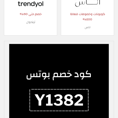
كوبونات وخصومات فعالة
خصم حتى 90%
100%
ترينديول
اناس