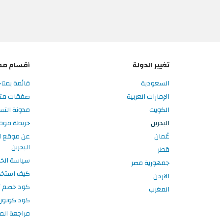
تغيير الدولة
أقسام مم
السعودية
قائمة بمتاج
الإمارات العربية
صفقات متاج
الكويت
مدونة التس
البحرين
خريطة موق
عُمان
عن موقع ا
البحرين
قطر
سياسة الخ
جمهورية مصر
كيف استخد
الاردن
كود خصم تر
المغرب
كود كوبون
مراجعة الم