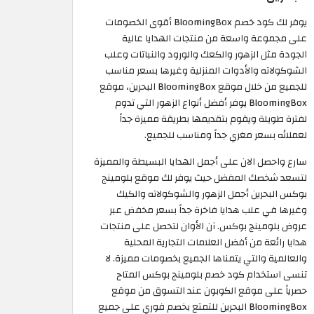
يوفر لك كود خصم BloomingBox أقوى الخصومات
على مجموعة واسعة من منتجات الهدايا عالية
الجودة مثل الزهور والكعك والورود والنباتات وعلب
الشوكولاته والأدوات المنزلية وغيرها بسعر مناسب
للجميع من خلال موقع BloomingBox البحرين، موقع
BloomingBox يوفر أفضل أنواع الزهور التي تدوم
لفترة طويلة ويقوم بتقديمها بطريقة مميزة جداً
لعملائه بسعر مغري جداً ومناسب للجميع.
سارع واحصل الان على أجمل الهدايا البسيطة والمميزة
لتسعد شخصك المفضل حيث يوفر لك موقع بلومينج
بوكس البحرين أجمل الزهور والشوكولاته والكيك
وغيرها في علب هدايا فاخرة جداً بسعر مخفض عبر
عروض بلومينج بوكس. آن الأوان لتحصل على منتجات
هدايا رائعة من أفضل العلامات التجارية المحلية
والعالمية والتي يتمناها الجميع بخصومات مميزة. لا
تنسى استخدام كود خصم بلومينج بوكس المتاح
حصرياً على موقع الكوبون عند التسوق من موقع
BloomingBox البحرين للتمتع بخصم فوري على جميع