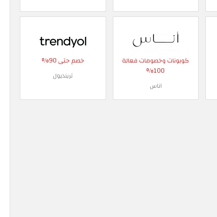
كوبونات وخصومات فعالة
خصم حتى 90%
100%
ترينديول
اناس