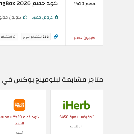
كود خصم BloomingBox 2026 | استمتع بخصم 10%
خصم 10%
عروض مميزة
كوبون موثق
182
استخدام اليوم
اخر استخدام 
كوبون خصم
متاجر مشابهة لبلومينج بوكس في ال
تخفيضات لغاية 50%
كود خصم 30% للعملاء
الجدد
اي هيرب
تيمو