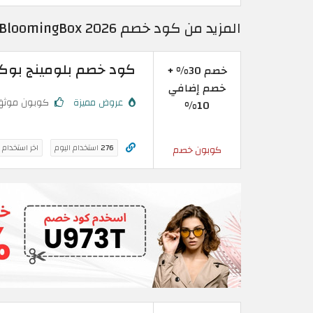
المزيد من كود خصم BloomingBox 2026 | خصومات موقع بلومينج بوكس
كود خصم بلومينج بوكس 2026 | خصم 30% + خصم إض
خصم 30% +
خصم إضافي
عروض مميزة
كوبون موثق
10%
276
استخدام اليوم
اخر استخدام 
كوبون خصم