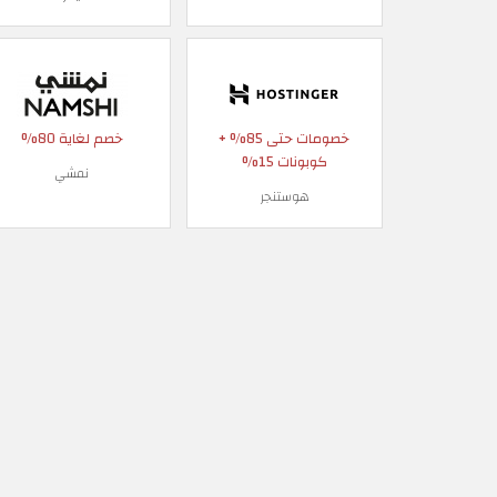
خصومات حتى 85% +
خصم لغاية 80%
كوبونات 15%
نمشي
هوستنجر