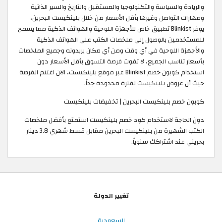
والريادة والسياسة والتكنولوجيا والمستقبل والتاريخ والسير الذاتية
ومهارات التواصل وغيرها بأقل الأسعار من خلال بلينكيست البحرين،
يوفر Blinkist تطبيق خاص للأجهزة اللوحية والهواتف الذكية مما يسمح
للمستخدمين بالوصول إلى ملخصات الكتب على الهواتف الذكية
والأجهزة اللوحية في أي وقت ومن أي مكان يريدونه وجميع الملخصات
بأسعار تناسب الجميع، لا تفوت فرصة التسوق بأقل الأسعار دون
استخدام كوبون خصم Blinkist عبر موقع بلينكيست، الان اغتنم الفرصة
حيث أن عروض بلينكيست لفترة محدودة جداً. ​
كوبون خصم بلينكيست البحرين | تخفيضات بلينكيست
دون الحاجة لاستخدام كود خصم بلينكيست استمتع بأفضل ملخصات
الكتب الشهيرة من بلينكيست البحرين مقابل قسط شهري 3.8 دينار
بحريني عند اشتراكك سنوياً.
تغيير الدولة
السعودية