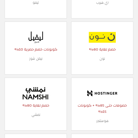
اي هيرب
تيمو
خصم لغاية 80%
كوبونات خصم حصرية 10%
نون
ليفل شوز
خصومات حتى 85% + كوبونات
خصم لغاية 80%
15%
نمشي
هوستنجر