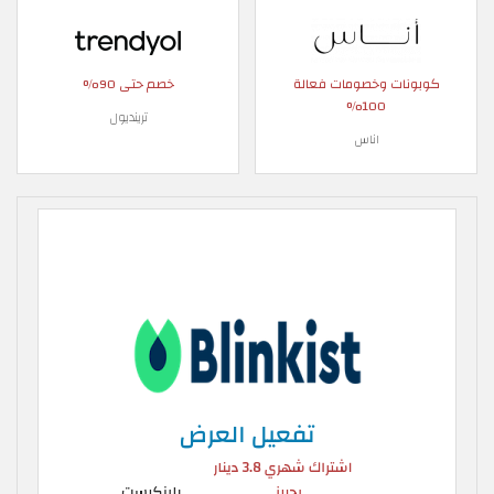
كوبونات وخصومات فعالة
خصم حتى 90%
100%
ترينديول
اناس