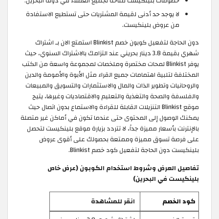
خصومات بلينكيست متاحة لجميع العملاء في دولة البحرين.
لا يوجد حد أدنى لقيمة المشتريات حتى تستطيع الاستفادة
من عروض بلينكيست.
دون الحاجة لتفعيل كوبون خصم Blinkist استمتع الان بـ اشتراك
شهري بقيمة 3.8 دينار بحريني عند التزامك بالاشتراك السنوي، حيث
يوفر Blinkist لمحات مختصرة وملخصات لمجموعة واسعة من الكتب
المختلفة لتلبية اهتمامات جميع القراء مثل الأبوة والأمومة والدين
والروحانيات وتطوير الذات والمال والاستثمارات والتسويق والمبيعات
والفلسفة والصحة والتغذية والتعليم والاقتصاديات وغيرها، يتيح
موقع Blinkist التنزيلات القابلة للقراءة والاستماع بدون اتصال حيث
يمكنك الوصول إلى المحتوى حتى عندما تكون في أماكن غير متصلة
بالإنترنت بأسعار مميزة جداً، لا تتردد بزيارة موقع بلينكيست لتحصل
على فرصة تسوق مميزة وممتعة بحصولك على أقوى عروض
بلينكيست دون الحاجة لتفعيل كود خصم Blinkist.
تفاصيل العرض وشروط استخدام الكوبون (عرض خاص
بلينكيست في البحرين)
كود الخصم
انقر للمشاهدة