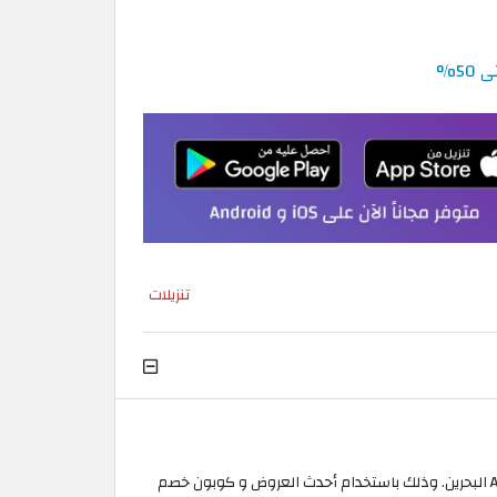
تنزيلات
الآن وبلا أي استثناء ستجد نفسك مهيئ للاستفادة من تخفيض موقع علي اكسبرس بالعربي الفوري والحصري، فعال عبر موقع Aliexpress البحرين. وذلك باستخدام أحدث العروض و كوبون خصم