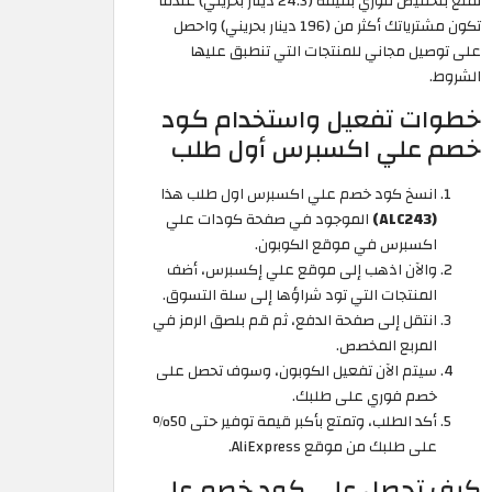
تمتع بتخفيض فوري بقيمة (24.3 دينار بحريني) عندما
تكون مشترياتك أكثر من (196 دينار بحريني) واحصل
على توصيل مجاني للمنتجات التي تنطبق عليها
الشروط.
خطوات تفعيل واستخدام كود
خصم علي اكسبرس أول طلب
انسخ كود خصم علي اكسبرس اول طلب هذا
(ALC243)
الموجود في صفحة كودات علي
اكسبرس في موقع الكوبون.
والآن اذهب إلى موقع علي إكسبرس، أضف
المنتجات التي تود شراؤها إلى سلة التسوق.
انتقل إلى صفحة الدفع، ثم قم بلصق الرمز في
المربع المخصص.
سيتم الآن تفعيل الكوبون، وسوف تحصل على
خصم فوري على طلبك.
أكد الطلب، وتمتع بأكبر قيمة توفير حتى 50%
على طلبك من موقع AliExpress.
كيف تحصل على كود خصم علي