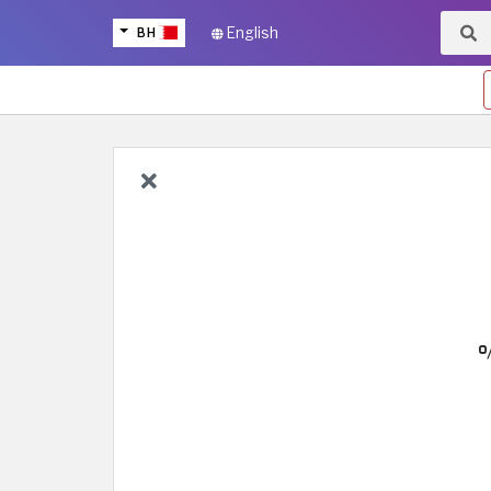
BH
English