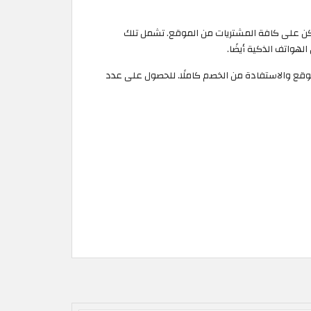
 خصم ممكن على كافة المشتريات من الموقع. تشمل تلك
واتف الذكية أيضًا.
al الترويجي من موقعنا هذا أثناء الشراء من الموقع والاستفادة من الخصم كاملًا. للحصول على عدد