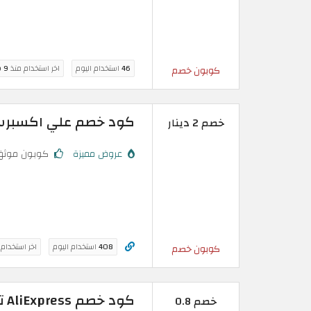
46
استخدام اليوم
اخر استخدام منذ
9 ساعة
كوبون خصم
كود خصم علي اكسبرس البحرين
خصم 2 دينار
عروض مميزة
كوبون موثق
408
استخدام اليوم
اخر استخدام
كوبون خصم
كود خصم AliExpress تخفيض فعال بقيمة (0.8 دينار بحريني)
خصم 0.8