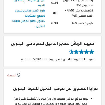
باقة 7 عطور ب 299 ريال
عروض الصيف في الدخيل
ALCP1
+ كوبون 5%
للعود
تخفيضات حتى 70% +
كود خصم الدخيل للعود
ALC2
خصم اضافي 5%
لجميع المنتجات
كوبون خصم الدخيل للعود
كوبون خصم 5%
ALCP1
البحرين
تقييم الزبائن لمتجر الدخيل للعود في البحرين
متوسط التقييم: 4.8 من 5 نجوم بواسطة 57961 مستخدم
نصيحة
مزايا التسوق من موقع الدخيل للعود البحرين
يوفر موقع الدخيل للعود اون لاين البحرين تشكيلة كبيرة من
أجود أنواع البخور والعود والمخلطات والمعطرات المنزلية و