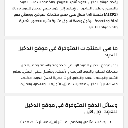
يقدم موقع الدخيل للعود أقوى العروض والخصومات على العود
والعطور والهدايا الفاخرة، بالإضافة إلى كود خصم الدخيل للعود 2026
(ALCP1)
بقيمة 5% فعال على جميع منتجات الموقع، ووسائل دفع
آمنة ومتعددة، ليكون وجهة تسوق مثالية لشراء العطور الأصلية
والمكفولة 100%.
ما هي المنتجات المتوفرة في موقع الدخيل
للعود
يوفر موقع الدخيل للعود الرسمي مجموعة واسعة ومميزة من
منتجات العطور والعود العريقة والأصيلة، وتشمل عطور النيش، عطور
الشعر والجسم، العود والبخور، زيوت عطرية (دهن العود، مخلط،
مسك)، لبان الدخيل، معطرات المنزل، التوزيعات والهدايا، والمزيد.
وسائل الدفع المتوفرة في موقع الدخيل
للعود اون لاين
بطاقات الائتمان والخصم المباشر (فيزا، ماستر كارد، مدى).