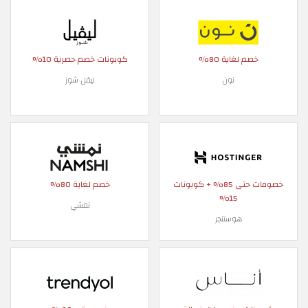
خصم لغاية 80%
كوبونات خصم حصرية 10%
نون
ليفل شوز
خصومات حتى 85% + كوبونات
خصم لغاية 80%
15%
نمشي
هوستنجر