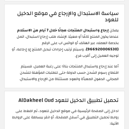
سياسة الاستبدال والإرجاع في موقع الدخيل
للعود
يمكن
إرجاع واستبدال المنتجات مجانًا خلال 7 أيام من الاستلام
عندما يكون المنتج تالفًا أو معيبًا. لإنشاء طلب إرجاع/استبدال، اتصل
بخدمة العملاء عبر الهاتف أو الواتس اب على الرقم
(966920006530)
، وسيتم ترتيب إجراءات تبديل المنتج إو إرجاعه، أو
توجيه العميل إلى أقرب فرع.
أما عند إرجاع واستبدال المنتجات بناءًا على رغبة العميل، فسيتم
اقتطاع رسوم الشحن حسب الدولة حتى للطلبات المؤهلة للشحن
المجاني. الدهون المعبأة والعود مستثناة من الإرجاع والاستبدال.
تحميل تطبيق الدخيل للعود AlDakheel Oud
ادخل إلى الصفحة الرئيسية في موقع الدخيل للعود، ثم اضغط على
روابط تحميل التطبيق في أسفل الصفحة، أو انقر ببساطة على الروابط
الآتية: