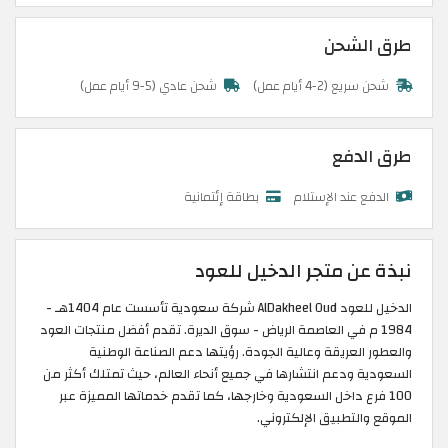
طرق الشحن
شحن سريع (2-4 أيام عمل)
شحن عادي (5-9 أيام عمل)
طرق الدفع
الدفع عند الإستلام
بطاقة إئتمانية
نبذة عن متجر الدخيل للعود
الدخيل للعود AlDakheel Oud شركة سعودية تأسست عام 1404هـ -
1984 م في العاصمة الرياض - سوق الديرة. تقدم أفضل منتجات العود
والعطور العريقة وعالية الجودة. رؤيتها دعم الصناعة الوطنية
السعودية ودعم انتشارها في جميع أنحاء العالم، حيث تمتلك أكثر من
100 فرع داخل السعودية وخارجها، كما تقدم خدماتها المميزة عبر
الموقع والتطبيق الإلكتروني.