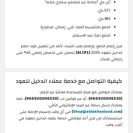
أبل باي "متاحة عبر متصفح سفاري فقط".
STC باي.
MiS باي.
الدفع بالتقسيط (تمارا، تابي، إمكان، مدفوع).
الدفع نقدًا عند الاستلام.
قبل إتمام الدفع، وإتمام طلب الشراء، تأكد من تفعيل كود خصم
الدخيل للعود 2026
(ALCP1)
لتحصل على تخفيض إضافي 5% على
إجمالي طلبك.
كيفية التواصل مع خدمة عملاء الدخيل للعود
يمكنك التواصل مع مركز المساعدة هاتفيًا عبر الرقم:
(966920006530)
، أو عبر الواتس اب:
(966920006530)
، كما
يمكنك ارسال رسالة عبر البريد الإلكتروني التالي:
(
Shop@aldakheeloud.com
)
في أي وقت وسيتم الإجابة على
استفساراتك من قبل أحد موظفي خدمة عملاء الدخيل للعود في
أقرب وقت.