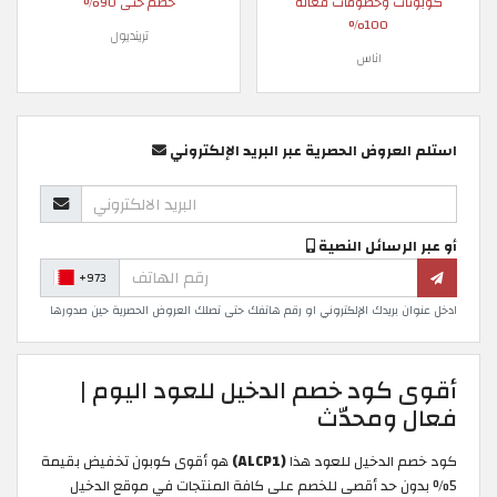
كوبونات وخصومات فعالة
خصم حتى 90%
100%
ترينديول
اناس
استلم العروض الحصرية عبر البريد الإلكتروني
أو عبر الرسائل النصية
+973
ادخل عنوان بريدك الإلكتروني او رقم هاتفك حتى تصلك العروض الحصرية حين صدورها
أقوى كود خصم الدخيل للعود اليوم |
فعال ومحدّث
كود خصم الدخيل للعود هذا
(ALCP1)
هو أقوى كوبون تخفيض بقيمة
5% بدون حد أقصى للخصم على كافة المنتجات في موقع الدخيل