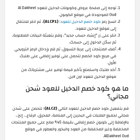
توجه إلى صفحة عروض وكوبونات الدخيل للعود Al Dakheel
Oud الموجودة في موقع الكوبون.
انسخ رمز
كود خصم الدخيل للعود
:
(ALCP1)
، ثم انقر للانتقال
إلى موقع الدخيل للعود.
انقر على زر "إنشاء حساب جديد"، وقم بتعبئة البيانات المطلوبة،
ثم سجّل الدخول إلى حسابك.
أضف المنتجات إلى عربة التسوق، ثم قم بإدخال الرمز الترويجي
في مربع كود الخصم لتحصل على توفير إضافي على طلبك
الأول.
أكد طلبك واستمتع بأكبر قيمة توفير على مشترياتك من
موقع الدخيل للعود اون لاين.
ما هو كود خصم الدخيل للعود شحن
مجاني؟
قم بتفعيل كود خصم الدخيل للعود التالي
(ALC2)
؛ لتحصل على شحن
مجاني لجميع الطلبات في البحرين إلى المنامة، المحرق، الرفاع... إلخ.،
بالإضافة إلى كوبون خصم إضافي بقيمة 5% صالح على جميع المنتجات
المخفضة وغير المخفضة من العود والبخور والعطور في موقع
AlDakheel Oud.