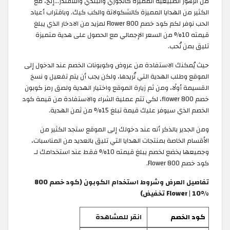
من الزهور الطبيعية المميزة كالجوري والبلدي واللافندر...إلخ، مع
الكثير من الهدايا المميزة كالشكولاتة والكب كيك. وباقتراب أعياد
الحب نوفر لكم كود خصم 800 Flower لمزيد من الادخار الذي يبلغ
قيمته 10% من السعر الإجمالي مع الحصول على هدية متميزة
تليق بمن تُحب.
حيث يُمكنك الاستفادة من عروض وكوبونات الخصم عند الدخول إلى
الموقع وطلب الهدية التي تُريدها، ولكن يجب أن يتم تفعيل و نسخ
القسيمة أولًا، ومن ثم زيارة الموقع واختيار الهدية ولصق رمز كوبون
خصم 800 flower، لكي تتم عملية الشراء والاستفادة من قيمة كود
الخصم الذي سيوفر عليك قيمة تبلغ 15% من ثمن الهدية.
ومن الجدير بالذكر أنه عند دخولك إلى الموقع ستجد الكثير من
الأقسام الخاصة بمنتجات الهدايا التي تليق بالعديد من المناسبات،
وجميعها يخضع لخصم يبلغ قيمته 10% فقط عند استخدامك لـ
كود خصم 800 Flower.
تفاصيل العرض وشروط استخدام الكوبون (كود خصم 800
Flower | 10% تخفيض)
كود الخصم
انقر للمشاهدة