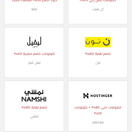
خصومات تصل إلى 25%
كود خصم 30% للعملاء الجدد
اي هيرب
تيمو
خصم لغاية 80%
كوبونات خصم حصرية 10%
نون
ليفل شوز
خصومات حتى 85% + كوبونات
خصم لغاية 80%
15%
نمشي
هوستنجر