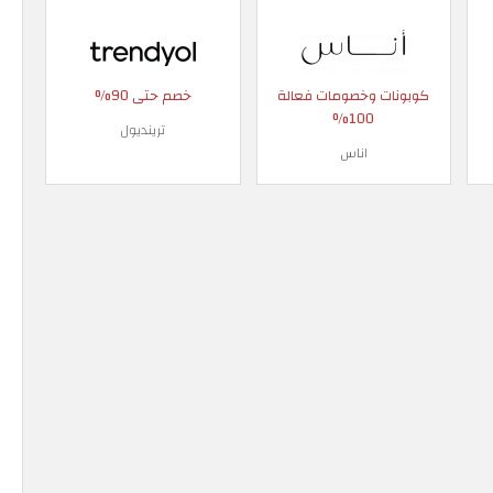
كوبونات وخصومات فعالة
خصم حتى 90%
100%
ترينديول
اناس