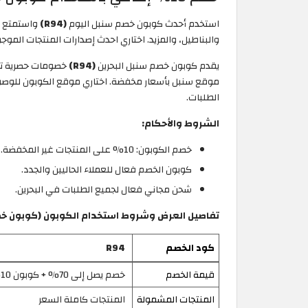
استخدم أحدث كوبون خصم سنبل اليوم
(R94)
واستمتع
والبناطيل، والمزيد. اختاري احدث إصدارات المنتجات الموجودة في موقع Sonbol، وتأكدي من تفعيل كود خصم سنبل اليوم (R94) للحصول على
يقدم كوبون خصم سنبل البحرين
(R94)
الطلبات.
الشروط والأحكام:
خصم الكوبون: 10% على المنتجات غير المخفضة.
كوبون الخصم فعال للعملاء الحاليين والجدد.
شحن مجاني فعال لجميع الطلبات في البحرين.
تفاصيل العرض وشروط استخدام الكوبون (كوبون خصم سن
كود الخصم
R94
قيمة الخصم
خصم يصل إلى 70% + كوبون 10%
المنتجات المشمولة
المنتجات كاملة السعر