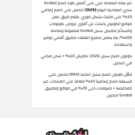
عبر هذه الصفحة على على أفضل كود خصم Sonbol
ساري الصلاحية اليوم
(D29)
! لتحصل على خصم إضافي
10% على طلبك بشكل فوري. يقوم فريق عمل
موقع الكوبون بالبحث عن أقوى عروض، كوبونات
وقسائم تخفيض سنبل Sonbol مضمونة وصالحة
100%؛ بما يضمن لجميع العملاء تحقيق أقصى توفير
واستفادة.
كوبون خصم سنبل 2026: تخفيض 10% + شحن مجاني
في البحرين
فعّل كوبون خصم سنبل الجديد (R94) لتحصل على
قسيمة خصم إضافية 10% فعالة على المنتجات غير
المخفضة + خصومات جتى 70% في موقع وتطبيق
Sonbol البحرين.