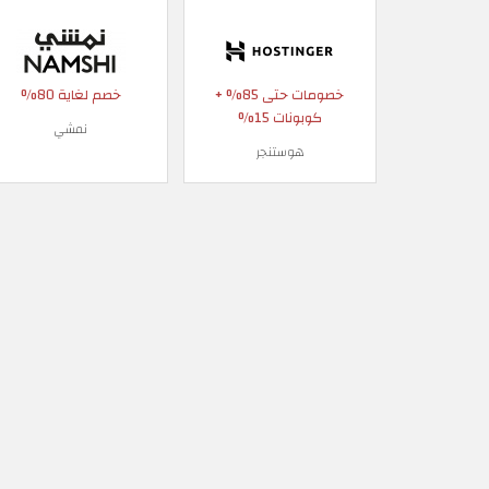
خصومات حتى 85% +
خصم لغاية 80%
كوبونات 15%
نمشي
هوستنجر