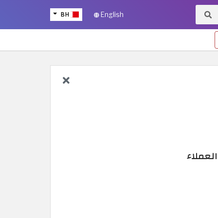
BH
English