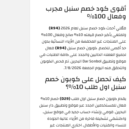
أقوى كود خصم سنبل مجرب
وفعال 100%
فعّلي أحدث كود خصم سنبل لعام 2026
(R94)
وتمتعي بأكبر خصم قيمته 10% صالح وفعال 100%
على المنتجات غير المخفضة من الأزياء النسائية بدون
حد أقصى للخصم. كوبون خصم سنبل
(R94)
فعال
لجميع العملاء الحاليين والجدد على كافة الطلبات في
موقع وتطبيق Dar Sonbol البحرين. تم فحص الكوبون
والتحقق منه اليوم الجمعة 7/8/2026.
كيف تحصل على كوبون خصم
سنبل اول طلب 10%؟
يقدم كوبون خصم سنبل اول طلب
(D29)
خصم 10%
فعال للمستخدمين الجدد عبر موقع وتطبيق دار سنبل
البحرين. قومي بإنشاء حساب جديد في موقع سنبل،
واكتشفي تشكيلة فاخرة من الأزياء عالية الجودة
للنساء والفتيات والأطفال. اختاري المنتجات غير