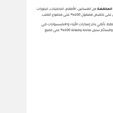
من الفساتين، الأطقم، الجاكيتات، البلوزات
10% على المنتجات غير المخفضة فقط. تألقي بآخر إصدارات الأزياء والاكسسوارات في
موقع سنبل بأسعار مخفضة. اختاري موقع الكوبون للوصول إلى أكبر عروض وخصومات سنبل الحصرية لعام 2026 واستفيدي من كوبونات وقسائم سنبل صالحة وفعالة 100% على جميع