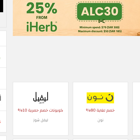
خصم لغاية 80%
كوبونات خصم حصرية 10%
نون
ليفل شوز