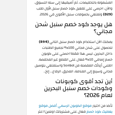
المشمولة بالتخفيضات، ثم أضيفيها إلى سلة التسوق،
والآن، احرصي على تفعيل كود خصم سنبل لأول طلب
(D29)
وتمتعي بخصومات سنبل الأقوى في 2026.
هل يوجد كود خصم سنبل شحن
مجاني؟
يمكنك الآن استخدام كود خصم سنبل التالي
(R94)
للحصول على شحن مجاني 100% لجميع الطلبات
داخل البحرين، ليس هذا فقط! احصلي على كوبون
خصم إضافي 10% فعال على القطع غير المخفضة.
اطلبي أزيائك المفضلة من Sonbol واستمتعي بتوصيل
مجاني وسريع إلى المنامة، المحرق، الرفاع... إلخ..
أين تجد أقوى كوبونات
وكودات خصم سنبل البحرين
لعام 2026؟
تأكد من اختيار
موقع الكوبون الرسمي أفضل موقع
يعطيك كود خصم
فعال على مشترياتك اونلاين! اعثر