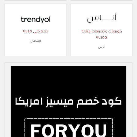
كوبونات وخصومات فعالة
خصم حتى 90%
100%
ترينديول
اناس