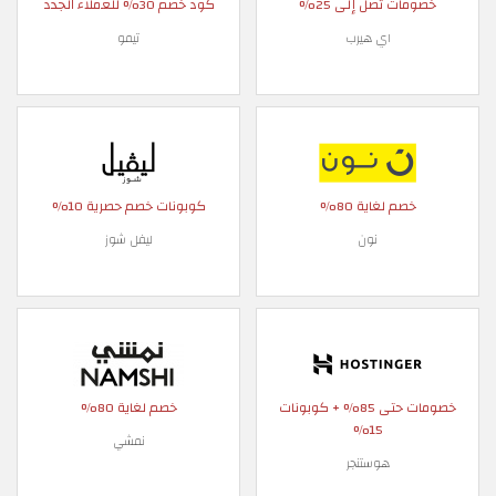
خصومات تصل إلى 25%
كود خصم 30% للعملاء الجدد
اي هيرب
تيمو
خصم لغاية 80%
كوبونات خصم حصرية 10%
نون
ليفل شوز
خصومات حتى 85% + كوبونات
خصم لغاية 80%
15%
نمشي
هوستنجر