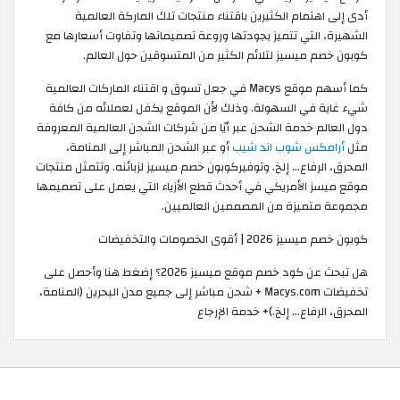
أدى إلى اهتمام الكثيرين باقتناء منتجات تلك الماركة العالمية
الشهيرة، التي تتميز بجودتها وروعة تصميماتها وتفاوت أسعارها مع
كوبون خصم ميسيز لتلائم الكثير من المتسوقين حول العالم.
كما أسهم موقع Macys في جعل تسوق و اقتناء الماركات العالمية
شيء غاية في السهولة. وذلك لأن الموقع يكفل لعملائه من كافة
دول العالم خدمة الشحن عبر أيًا من شركات الشحن العالمية المعروفة
مثل
أرامكس شوب اند شيب
أو عبر الشحن المباشر إلى المنامة،
المحرق، الرفاع... إلخ. وتوفيركوبون خصم ميسيز لزبائنه. وتتمثل منتجات
موقع ميسز الأمريكي في أحدث قطع الأزياء التي يعمل على تصميمها
مجموعة متميزة من المصممين العالميين.
كوبون خصم ميسيز 2026 | أقوى الخصومات والتخفيضات
هل تبحث عن كود خصم موقع ميسيز 2026؟ إضغط هنا وأحصل على
تخفيضات Macys.com + شحن مباشر إلى جميع مدن البحرين (المنامة،
المحرق، الرفاع... إلخ.)+ خدمة الإرجاع