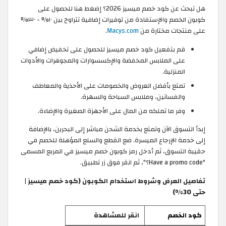
هل تبحث عن كود خصم ميسيز 2026؟ إضغط هنا للحصول على
كوبون الخصم والإستفادة من توفيرات إضافية تتراوح بين ١٠% - ٣٠%
على منتجات مختارة من
Macys.com
.
قم بتفعيل كود خصم ميسيز للحصول على تخفيض إضافي
على الملابس المخفضة والإكسسوارات والمجوهرات والأدوات
المنزلية.
تمتع بأفضل العروض والخصومات على الأحذية والمعاطف
والفساتين، وملابس السباحة والسهرة.
وفر ما تملكه من المال على الأجهزة الصغيرة والإضاءة.
إبدأ التسوق الآن وتمتع بخدمة الشحن مباشر إلى البحرين، بالإضافة
إلى خدمة الإرجاع الميسرة. ضع القطع والسلع المؤهلة للخصم في
حقيبة التسوق، ثم أدخل رمز كوبون خصم ميسيز في المربع المسمى
"Have a promo code؟"، ثم انقر فوق زر تطبيق.
تفاصيل العرض وشروط استخدام الكوبون (كود خصم ميسيز |
حتى 30%)
كود الخصم
انقر للمشاهدة