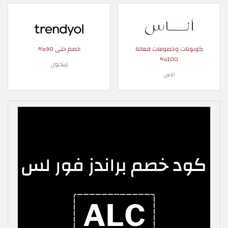
كوبونات وخصومات فعالة
خصم حتى 90%
100%
ترينديول
اناس