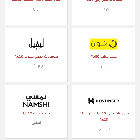
اي هيرب
تيمو
خصم لغاية 80%
كوبونات خصم حصرية 10%
نون
ليفل شوز
خصومات حتى 85% + كوبونات
خصم لغاية 80%
15%
نمشي
هوستنجر