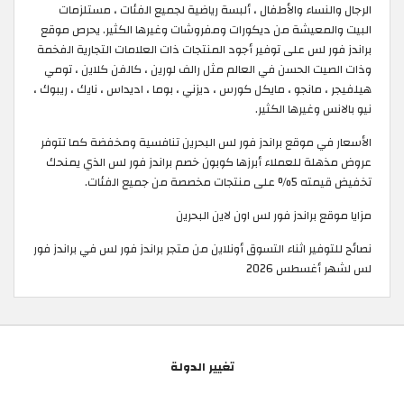
الرجال والنساء والأطفال ، ألبسة رياضية لجميع الفئات ، مستلزمات
البيت والمعيشة من ديكورات ومفروشات وغيرها الكثير. يحرص موقع
براندز فور لس على توفير أجود المنتجات ذات العلامات التجارية الفخمة
وذات الصيت الحسن في العالم مثل رالف لورين ، كالفن كلاين ، تومي
هيلفيجر ، مانجو ، مايكل كورس ، ديزني ، بوما ، اديداس ، نايك ، ريبوك ،
نيو بالانس وغيرها الكثير.
الأسعار في موقع براندز فور لس البحرين تنافسية ومخفضة كما تتوفر
عروض مذهلة للعملاء أبرزها كوبون خصم براندز فور لس الذي يمنحك
تخفيض قيمته 5% على منتجات مخصصة من جميع الفئات.
مزايا موقع براندز فور لس اون لاين البحرين
نصائح للتوفير اثناء التسوق أونلاين من متجر براندز فور لس في براندز فور
لس لشهر أغسطس 2026
تغيير الدولة