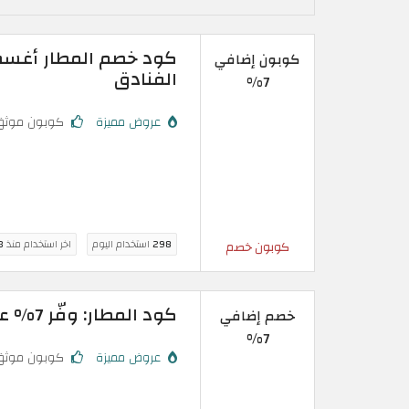
كوبون إضافي
الفنادق
7%
عروض مميزة
كوبون موثق
298
استخدام اليوم
اخر استخدام منذ
3 سا
كوبون خصم
كود المطار: وفّر 7% على فنادق مكة المكرمة والمدينة المنورة
خصم إضافي
7%
عروض مميزة
كوبون موثق