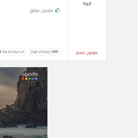
7%
كوبون موثق
289
استخدام اليوم
اخر استخدام منذ
8 سا
كوبون خصم