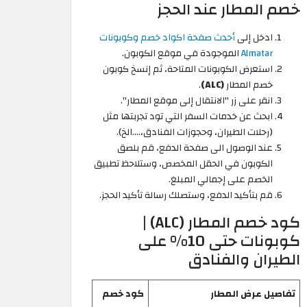
خصم المطار عند الحجز
ادخل إلى
أحدث صفحة اكواد خصم وكوبونات
Almatar
الموجودة في موقع الكوبون.
استعرض الكوبونات المتاحة، ثم إنسخ كوبون
خصم المطار
(ALC)
.
انقر على زر "الانتقال إلى موقع المطار".
ابحث عن خدمات السفر التي تود تجربتها مثل
(رحلات الطيران، وحجوزات الفنادق،….الخ).
عند الوصول الى صفحة الدفع، قم بلصق
الكوبون في الحقل المخصص، وستلاحظ تطبيق
الخصم على إجمالي المبلغ.
قم بتأكيد الدفع، وستصلك رسالة تأكيد الحجز.
كود خصم المطار (ALC) |
كوبونات حتى 10% على
الطيران والفنادق
تفاصيل عرض المطار
كود خصم