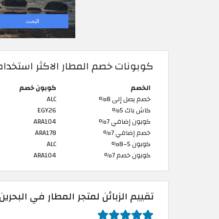
كوبونات خصم المطار الاكثر استخدام
الخصم
كوبون خصم
خصم يصل إلى 8%
ALC
كاش باك 5%
EGY26
كوبون إضافي 7%
ARA104
خصم إضافي 7%
ARA178
كوبون 5–8%
ALC
كوبون خصم 7%
ARA104
تقييم الزبائن لمتجر المطار في البحرين