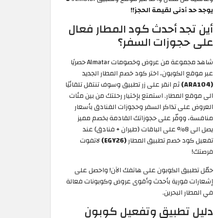
يوجد حد أدنى لقيمة الحجز!!
أين تجد أحدث كود المطار فعال
على حجوزات السفر؟
شاهد مجموعة من عروض وخصومات Almatar حصريًا
عبر موقع الكوبون، اختر كود خصم المطار الجديد
(ARA104)
ثم انقر على زر تطبيق وسوف تنتقل تلقائيًا
الى موقع المطار. استمتع بإختيار رحلتك من بين مئات
العروض على تذاكر السفر وحجوزات الفنادق بأسعار
منافسة، ووفّر على حجوزاتك القادمة بخصم مميز
يصل الى 8% على الباقات (طيران + فنادق) عند
تفعيل كود خصم تطبيق المطار
(EGY26)
لاتفوت
فرصتك!
حمّل تطبيق الكوبون على هاتفك الآن! واحصل على
إشعارات فورية بأحدث وأقوى عروض وكوبونات فعالة
في المطار البحرين.
دليل تطبيق وتفعيل كوبون