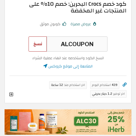
كود خصم Crocs البحرين: خصم 10% على
المنتجات غير المخفضة
عروض مميزة
كوبون موثق
نسخ
انسخ الكود واستخدمه عند انهاء عملية الشراء
المتابعة إلى موقع كروكس
439
استخدام اليوم
اخر استخدام منذ
12 ساعة
اخر توفير
1.2 دينار بحريني