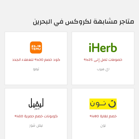
متاجر مشابهة لكروكس في البحرين
خصومات تصل إلى 25%
كود خصم 30% للعملاء الجدد
اي هيرب
تيمو
خصم لغاية 80%
كوبونات خصم حصرية 10%
نون
ليفل شوز