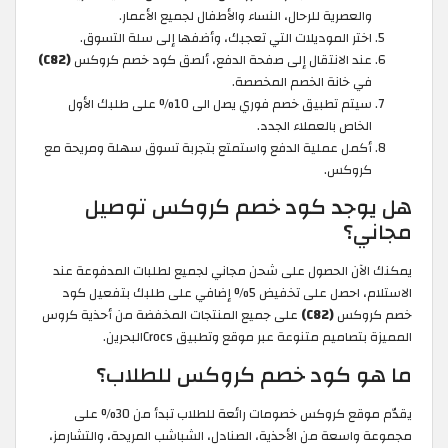
والعصرية للرحال، النساء والأطفال لجميع الأعمار.
اختر الموديلات التي تعجبك، وأضفها إلى سلة التسوق.
عند الانتقال إلى صفحة الدفع، ألصق كود خصم كروكس
(C82)
في خانة الخصم المخصصة.
سيتم تطبيق خصم فوري يصل الى 10% على طلبك الأول
الخاص بالعملاء الجدد.
أكمل عملية الدفع واستمتع بتجربة تسوق سهلة ومريحة مع
كروكس.
هل يوجد كود خصم كروكس توصيل
مجاني؟
يمكنك الآن الحصول على شحن مجاني لجميع لطلبات المدفوعة عند
الاستلام، احصل على تخفيض 5% إضافي على طلبك بتفعيل كود
خصم كروكس
(C82)
على جميع المنتجات المخفضة من أحذية كروس
المميزة بتصاميم متنوعة عبر موقع وتطبيق Crocsالبحرين.
ما هو كود خصم كروكس للطلاب؟
يقدّم موقع كروكس خصومات رائعة للطلاب تبدأ من 30% على
مجموعة واسعة من الأحذية، الصنادل، الشباشب المريحة، والتشارمز،