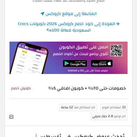
انسخ الكود واستخدمه عند انهاء عملية الشراء
المتابعة إلى موقع كروكس
العودة إلى كود خصم كروكس 2026 كوبونات Crocs
السعودية فعالة 100%
خصومات حتى 70% + كوبون اضافي 5%
كوبون خصم
33
استخدام اليوم
اخر استخدام منذ
12 ساعة
اخر توفير
2.8 دينار بحريني
أحدث عروض كروكس في أغسطس |