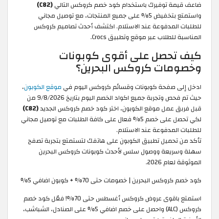
ضاعف قيمة توفيرك باستخدام كود خصم كروكس التالي
(C82)
واستمتع بتخفيض 5% على جميع المنتجات، مع توصيل مجاني
للطلبات المدفوعة عند الاستلام. اكتشف أحدث تصاميم كروكس
المناسبة للطلاب عبر موقع وتطبيق Crocs.
كيف تحصل على أقوى كوبونات
وخصومات كروكس البحرين؟
ادخل إلى صفحة كوبونات وقسائم كروكس اليوم في
موقع الكوبون
،
حيث تم فحص وتجربة جميع اكواد الخصم اليوم بتاريخ 9/8/2026 من
قبل فربق عمل موقع الكوبون، اختر كود خصم كروكس الجديد
(C82)
لكي تحصل على خصم 5% فعال على كافة الطلبات مع توصيل مجاني
للطلبات المدفوعة عند الاستلام.
تأكد من تحميل تطبيق الكوبون على هاتفك لتستمتع بتجربة تصفح
سهلة وسريعة ووصول سلس لأحدث كوبونات كروكس البحرين
الموثوقة لعام 2026.
كود خصم كروكس البحرين | خصومات حتى 70% + كوبون اضافي 5%
استمتع باقوى عروض كروكس أغسطس حتى 70%! فعّل كود خصم
كروكس (ALC) واحصل على خصم اضافي 5% على الصنادل، الشباشب،