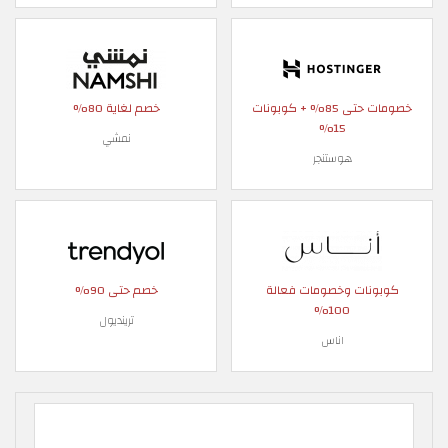
خصومات حتى 85% + كوبونات
خصم لغاية 80%
15%
نمشي
هوستنجر
كوبونات وخصومات فعالة
خصم حتى 90%
100%
ترينديول
اناس