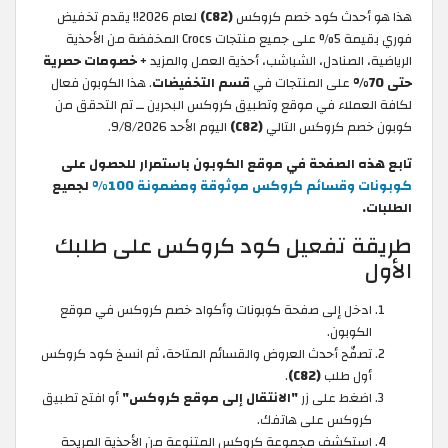
هذا هو أحدث كود خصم كروكس
(C82)
لعام 2026!! يقدم تخفيض
فوري بقيمة 5% على جميع منتجات Crocs المخفضة من الأحذية
الرياضية، الصنادل، الشباشب، أحذية العمل والمزيد +
خصومات حصرية
حتى 70%
على المنتجات في
قسم التخفيضات
. هذا الكوبون فعال
لكافة العملاء في موقع وتطبيق كروكس البحرين ــ تم التحقق من
كوبون خصم كروكس التالي
(C82)
اليوم الأحد 9/8/2026.
تابع هذه الصفحة في موقع الكوبون باستمرار للحصول على
كوبونات وقسائم كروكس موثوقة ومضمونة 100%
لجميع
الطلبات.
طريقة تفعيل كود كروكس على طلبك
الأول
ادخل إلى صفحة كوبونات وأكواد خصم كروكس في موقع
الكوبون.
تصفّح أحدث العروض والقسائم المتاحة، ثم انسخ كود كروكس
أول طلب
(C82)
.
اضغط على زر
"الانتقال إلى موقع كروكس"
أو افتح تطبيق
كروكس على هاتفك.
استكشف مجموعة كروكس المتنوعة من الأحذية المريحة