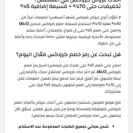
تخفيضات حتى 70% + قسيمة إضافية 5%
لا تفوّت أروع عروض كروكس لشهر أغسطس! خصومات تبدأ من
40% لغاية 70%! استخدم قسيمة خصم كروكس البحرين
(ALC)
واحصل على خصم 5% على ال كلوغ، والصنادل، أحذية سلايد
المفتوحة، الأحذية الرياضية، وغيرها الكثير. Crocs تمنحك راحة وأناقة
في كل خطوة.
هل تبحث عن رمز خصم كروكس فعّال اليوم؟
احصل على خصم 5% على طلبك من كروكس! انسخ رمز خصم
كروكس
(ALC)
، ثم اختر حذاء كروكس المفضل لديك، وأضفه إلى
سلة التسوق، ثم ألصق الرمز عند الدفع ليتم تفعيل خصومات تصل
إلى 70% بالإضافة إلى خصم الكوبون بقيمة 5% فورًا على
مشترياتك.
تابع موقع الكوبون باستمرار للحصول على أحدث عروض وأكواد خصم
كروكس الموثوقة والمحدثة يوميًا من قبل فريق العمل. تسوّق الآن
للحصول على حذاء كروكس المفضل لديك بسعر مخفض!
شحن مجاني لجميع الطلبات المدفوعة عند الاستلام.